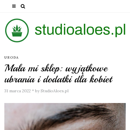
URODA
Mała mi sklep: wyjątkowe
ubrania i dodatki dla kobiet
31 marca 2022
*
by StudioAloes.pl