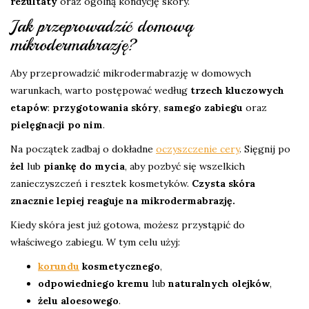
rezultaty
oraz ogólną kondycję skóry.
Jak przeprowadzić domową
mikrodermabrazję?
Aby przeprowadzić mikrodermabrazję w domowych
warunkach, warto postępować według
trzech kluczowych
etapów
:
przygotowania skóry
,
samego zabiegu
oraz
pielęgnacji po nim
.
Na początek zadbaj o dokładne
oczyszczenie cery
. Sięgnij po
żel
lub
piankę do mycia
, aby pozbyć się wszelkich
zanieczyszczeń i resztek kosmetyków.
Czysta skóra
znacznie lepiej reaguje na mikrodermabrazję.
Kiedy skóra jest już gotowa, możesz przystąpić do
właściwego zabiegu. W tym celu użyj:
korundu
kosmetycznego
,
odpowiedniego kremu
lub
naturalnych olejków
,
żelu aloesowego
.