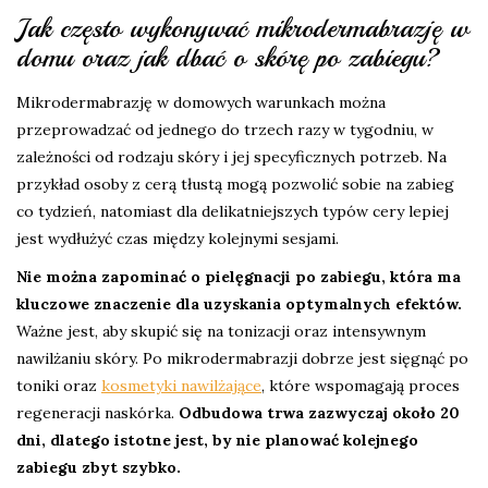
Jak często wykonywać mikrodermabrazję w
domu oraz jak dbać o skórę po zabiegu?
Mikrodermabrazję w domowych warunkach można
przeprowadzać od jednego do trzech razy w tygodniu, w
zależności od rodzaju skóry i jej specyficznych potrzeb. Na
przykład osoby z cerą tłustą mogą pozwolić sobie na zabieg
co tydzień, natomiast dla delikatniejszych typów cery lepiej
jest wydłużyć czas między kolejnymi sesjami.
Nie można zapominać o pielęgnacji po zabiegu, która ma
kluczowe znaczenie dla uzyskania optymalnych efektów.
Ważne jest, aby skupić się na tonizacji oraz intensywnym
nawilżaniu skóry. Po mikrodermabrazji dobrze jest sięgnąć po
toniki oraz
kosmetyki nawilżające
, które wspomagają proces
regeneracji naskórka.
Odbudowa trwa zazwyczaj około 20
dni, dlatego istotne jest, by nie planować kolejnego
zabiegu zbyt szybko.