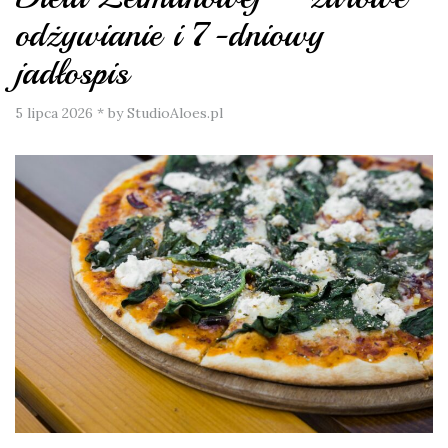
odżywianie i 7-dniowy
jadłospis
5 lipca 2026
*
by StudioAloes.pl