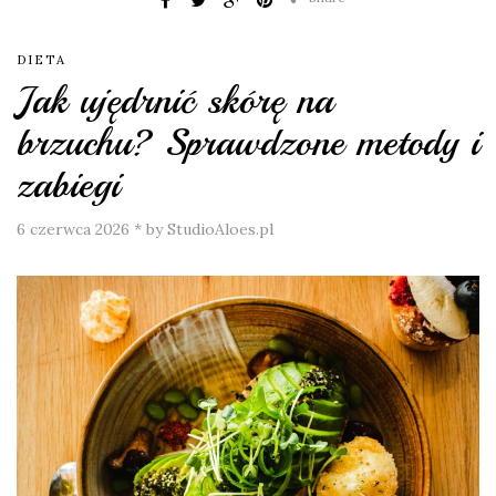
DIETA
Jak ujędrnić skórę na
brzuchu? Sprawdzone metody i
zabiegi
6 czerwca 2026
*
by StudioAloes.pl