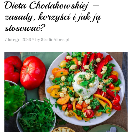
Dieta Chodakowskiej –
zasady, korzyści i jak ją
stosować?
7 lutego 2026
*
by StudioAloes.pl