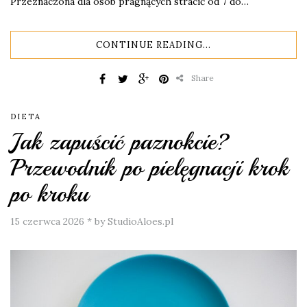
Przeznaczona dla osób pragnących stracić od 7 do…
CONTINUE READING...
Share
DIETA
Jak zapuścić paznokcie?
Przewodnik po pielęgnacji krok
po kroku
15 czerwca 2026
*
by StudioAloes.pl