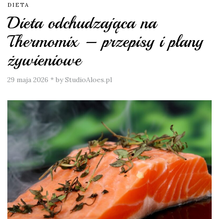
DIETA
Dieta odchudzająca na
Thermomix – przepisy i plany
żywieniowe
29 maja 2026
*
by StudioAloes.pl