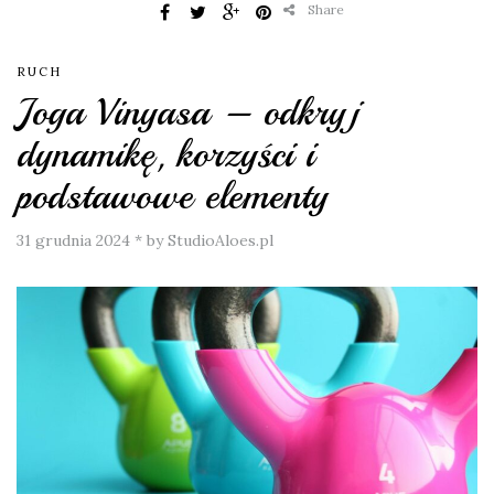
Share
RUCH
Joga Vinyasa – odkryj
dynamikę, korzyści i
podstawowe elementy
31 grudnia 2024
*
by StudioAloes.pl