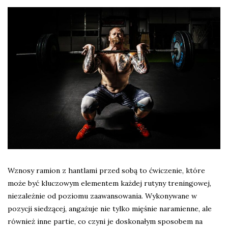
Wznosy ramion z hantlami przed sobą to ćwiczenie, które
może być kluczowym elementem każdej rutyny treningowej,
niezależnie od poziomu zaawansowania. Wykonywane w
pozycji siedzącej, angażuje nie tylko mięśnie naramienne, ale
również inne partie, co czyni je doskonałym sposobem na