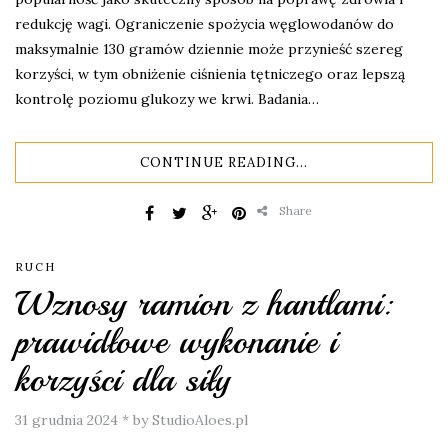
redukcję wagi. Ograniczenie spożycia węglowodanów do
maksymalnie 130 gramów dziennie może przynieść szereg
korzyści, w tym obniżenie ciśnienia tętniczego oraz lepszą
kontrolę poziomu glukozy we krwi. Badania…
CONTINUE READING...
Share
RUCH
Wznosy ramion z hantlami:
prawidłowe wykonanie i
korzyści dla siły
31 grudnia 2024
*
by StudioAloes.pl