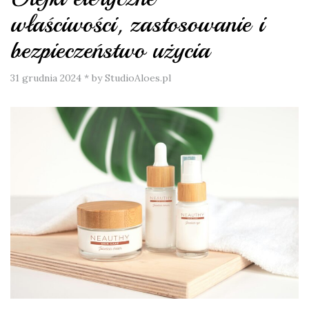
właściwości, zastosowanie i
bezpieczeństwo użycia
31 grudnia 2024
*
by StudioAloes.pl