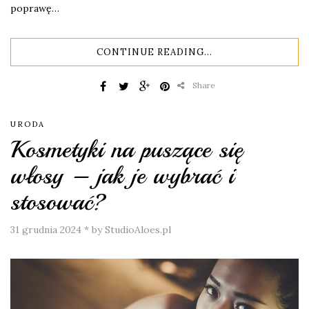
poprawę…
CONTINUE READING...
Share
URODA
Kosmetyki na puszące się
włosy – jak je wybrać i
stosować?
31 grudnia 2024
*
by StudioAloes.pl