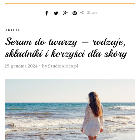
Share
URODA
Serum do twarzy – rodzaje,
składniki i korzyści dla skóry
29 grudnia 2024
*
by StudioAloes.pl