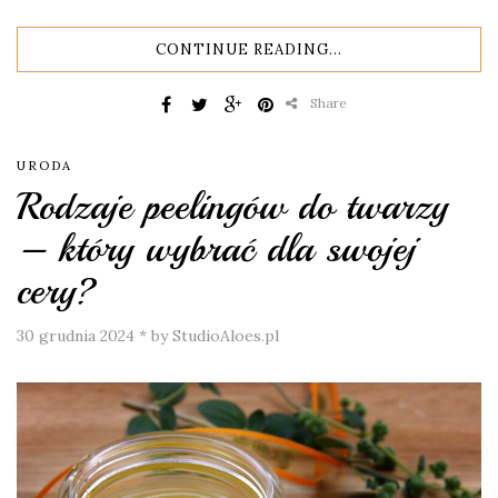
CONTINUE READING...
Share
URODA
Rodzaje peelingów do twarzy
– który wybrać dla swojej
cery?
30 grudnia 2024
*
by StudioAloes.pl