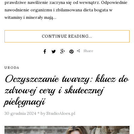
prawdziwe nawilżenie zaczyna się od wewnątrz. Odpowiednie
nawodnienie organizmu i zbilansowana dieta bogata w
witaminy i minerały mają…
CONTINUE READING...
Share
URODA
Oczyszczanie twarzy: klucz do
zdrowej cery i skutecznej
pielęgnacji
30 grudnia 2024
*
by StudioAloes.pl