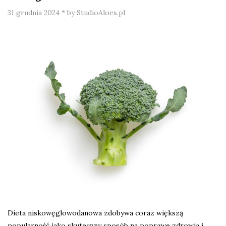
31 grudnia 2024
*
by StudioAloes.pl
Dieta niskowęglowodanowa zdobywa coraz większą
popularność jako skuteczny sposób na poprawę zdrowia i