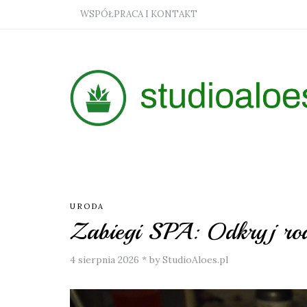
WSPÓŁPRACA I KONTAKT
URODA
Zabiegi SPA: Odkryj rodz
4 sierpnia 2026
*
by StudioAloes.pl