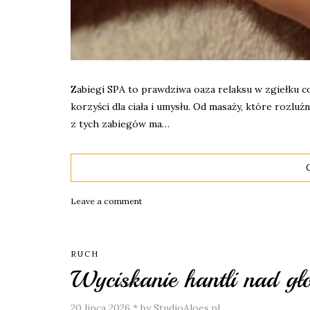
Zabiegi SPA to prawdziwa oaza relaksu w zgiełku co
korzyści dla ciała i umysłu. Od masaży, które rozluź
z tych zabiegów ma…
Leave a comment
RUCH
Wyciskanie hantli nad gło
20 lipca 2026
*
by StudioAloes.pl