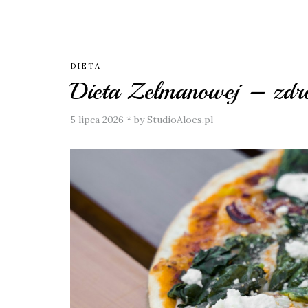
DIETA
Dieta Zelmanowej – zdro
5 lipca 2026
*
by StudioAloes.pl