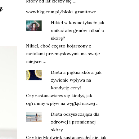
który od lat cieszy się …
a
www.bkg.com.pl/bloki-granitowe
Nikiel w kosmetykach: jak
unikać alergenów i dbać o
skórę?
Nikiel, choć często kojarzony z
metalami przemysłowymi, ma swoje
miejsce …
Dieta a piękna skóra: jak
żywienie wpływa na
kondycję cery?
Czy zastanawiałeś się kiedyś, jak
ogromny wpływ na wygląd naszej …
Dieta oczyszczająca dla
zdrowej i promiennej
skóry
Czy kiedykolwiek zastanawiałeś się, jak