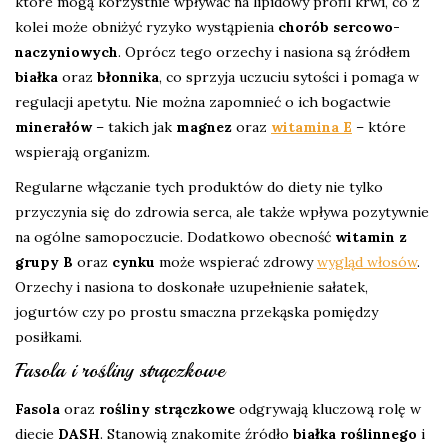
które mogą korzystnie wpływać na lipidowy profil krwi, co z
kolei może obniżyć ryzyko wystąpienia
chorób sercowo-
naczyniowych
. Oprócz tego orzechy i nasiona są źródłem
białka
oraz
błonnika
, co sprzyja uczuciu sytości i pomaga w
regulacji apetytu. Nie można zapomnieć o ich bogactwie
minerałów
– takich jak
magnez
oraz
witamina E
– które
wspierają organizm.
Regularne włączanie tych produktów do diety nie tylko
przyczynia się do zdrowia serca, ale także wpływa pozytywnie
na ogólne samopoczucie. Dodatkowo obecność
witamin z
grupy B
oraz
cynku
może wspierać zdrowy
wygląd włosów
.
Orzechy i nasiona to doskonałe uzupełnienie sałatek,
jogurtów czy po prostu smaczna przekąska pomiędzy
posiłkami.
Fasola i rośliny strączkowe
Fasola
oraz
rośliny strączkowe
odgrywają kluczową rolę w
diecie
DASH
. Stanowią znakomite źródło
białka roślinnego
i