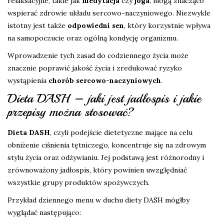
relaksacyjne, takie jak
medytacja
czy
joga
, mogą znacząco
wspierać zdrowie układu sercowo-naczyniowego. Niezwykle
istotny jest także
odpowiedni sen
, który korzystnie wpływa
na samopoczucie oraz ogólną kondycję organizmu.
Wprowadzenie tych zasad do codziennego życia może
znacznie poprawić jakość życia i zredukować ryzyko
wystąpienia
chorób sercowo-naczyniowych
.
Dieta DASH – jaki jest jadłospis i jakie
przepisy można stosować?
Dieta DASH
, czyli podejście dietetyczne mające na celu
obniżenie ciśnienia tętniczego, koncentruje się na zdrowym
stylu życia oraz odżywianiu. Jej podstawą jest różnorodny i
zrównoważony jadłospis, który powinien uwzględniać
wszystkie grupy produktów spożywczych.
Przykład dziennego menu w duchu diety DASH mógłby
wyglądać następująco: