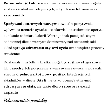
Różnorodność kolorów
warzyw i owoców zapewnia bogaty
zestaw składników odżywczych, w tym
kwas foliowy
oraz
karotenoidy
.
Spożywanie surowych warzyw
i owoców pozytywnie
wpływa na
uczucie sytości
, co ułatwia kontrolowanie apetytu
i unikanie nadmiaru kalorii. Warto jednak pamiętać, aby w
codziennej diecie warzywa dominowały nad owocami; taki
układ sprzyja
zdrowemu stylowi życia
oraz wspiera procesy
trawienne.
Doskonałymi źródłami
białka
mogą być
rośliny strączkowe
lub
orzechy
. Ich połączenie z warzywami i owocami pozwala
stworzyć
pełnowartościowy posiłek
. Integracja tych
składników w diecie
DASH
nie tylko pomaga utrzymać
zdrową masę ciała
, ale także dba o
serce
oraz
układ
krążenia
.
Pełnoziarniste produkty