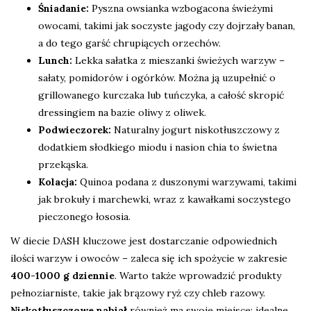
Śniadanie:
Pyszna owsianka wzbogacona świeżymi
owocami, takimi jak soczyste jagody czy dojrzały banan,
a do tego garść chrupiących orzechów.
Lunch:
Lekka sałatka z mieszanki świeżych warzyw –
sałaty, pomidorów i ogórków. Można ją uzupełnić o
grillowanego kurczaka lub tuńczyka, a całość skropić
dressingiem na bazie oliwy z oliwek.
Podwieczorek:
Naturalny jogurt niskotłuszczowy z
dodatkiem słodkiego miodu i nasion chia to świetna
przekąska.
Kolacja:
Quinoa podana z duszonymi warzywami, takimi
jak brokuły i marchewki, wraz z kawałkami soczystego
pieczonego łososia.
W diecie DASH kluczowe jest dostarczanie odpowiednich
ilości warzyw i owoców – zaleca się ich spożycie w zakresie
400-1000 g dziennie
. Warto także wprowadzić produkty
pełnoziarniste, takie jak brązowy ryż czy chleb razowy.
Niskotłuszczowe nabiał
również ma swoje miejsce; idealne