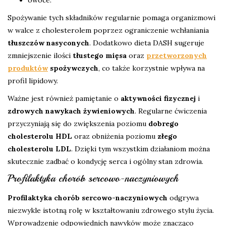
owoce.
Spożywanie tych składników regularnie pomaga organizmowi
w walce z cholesterolem poprzez ograniczenie wchłaniania
tłuszczów nasyconych
. Dodatkowo dieta DASH sugeruje
zmniejszenie ilości
tłustego mięsa
oraz
przetworzonych
produktów
spożywczych
, co także korzystnie wpływa na
profil lipidowy.
Ważne jest również pamiętanie o
aktywności fizycznej
i
zdrowych nawykach żywieniowych
. Regularne ćwiczenia
przyczyniają się do zwiększenia poziomu
dobrego
cholesterolu HDL
oraz obniżenia poziomu
złego
cholesterolu LDL
. Dzięki tym wszystkim działaniom można
skutecznie zadbać o kondycję serca i ogólny stan zdrowia.
Profilaktyka chorób sercowo-naczyniowych
Profilaktyka chorób sercowo-naczyniowych
odgrywa
niezwykle istotną rolę w kształtowaniu zdrowego stylu życia.
Wprowadzenie odpowiednich nawyków może znacząco