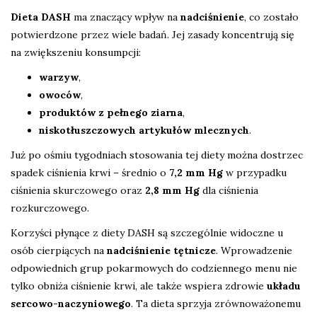
Dieta DASH
ma znaczący wpływ na
nadciśnienie
, co zostało
potwierdzone przez wiele badań. Jej zasady koncentrują się
na zwiększeniu konsumpcji:
warzyw
,
owoców
,
produktów z pełnego ziarna
,
niskotłuszczowych artykułów mlecznych
.
Już po ośmiu tygodniach stosowania tej diety można dostrzec
spadek ciśnienia krwi – średnio o
7,2 mm Hg
w przypadku
ciśnienia skurczowego oraz
2,8 mm Hg
dla ciśnienia
rozkurczowego.
Korzyści płynące z diety DASH są szczególnie widoczne u
osób cierpiących na
nadciśnienie tętnicze
. Wprowadzenie
odpowiednich grup pokarmowych do codziennego menu nie
tylko obniża ciśnienie krwi, ale także wspiera zdrowie
układu
sercowo-naczyniowego
. Ta dieta sprzyja zrównoważonemu