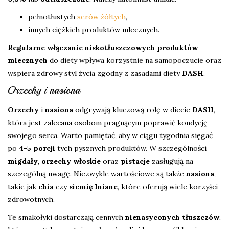
pełnotłustych
serów żółtych
,
innych ciężkich produktów mlecznych.
Regularne włączanie niskotłuszczowych produktów
mlecznych
do diety wpływa korzystnie na samopoczucie oraz
wspiera zdrowy styl życia zgodny z zasadami diety
DASH
.
Orzechy i nasiona
Orzechy
i
nasiona
odgrywają kluczową rolę w diecie
DASH
,
która jest zalecana osobom pragnącym poprawić kondycję
swojego serca. Warto pamiętać, aby w ciągu tygodnia sięgać
po
4-5 porcji
tych pysznych produktów. W szczególności
migdały
,
orzechy włoskie
oraz
pistacje
zasługują na
szczególną uwagę. Niezwykle wartościowe są także
nasiona
,
takie jak
chia
czy
siemię lniane
, które oferują wiele korzyści
zdrowotnych.
Te smakołyki dostarczają cennych
nienasyconych tłuszczów
,