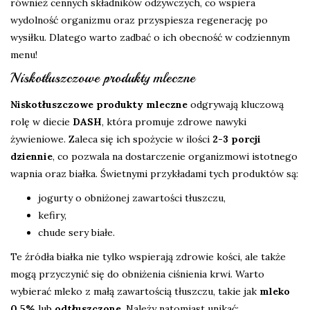
również cennych składników odżywczych, co wspiera
wydolność organizmu oraz przyspiesza regenerację po
wysiłku. Dlatego warto zadbać o ich obecność w codziennym
menu!
Niskotłuszczowe produkty mleczne
Niskotłuszczowe produkty mleczne
odgrywają kluczową
rolę w diecie
DASH
, która promuje zdrowe nawyki
żywieniowe. Zaleca się ich spożycie w ilości
2-3 porcji
dziennie
, co pozwala na dostarczenie organizmowi istotnego
wapnia oraz białka. Świetnymi przykładami tych produktów są:
jogurty o obniżonej zawartości tłuszczu,
kefiry,
chude sery białe.
Te źródła białka nie tylko wspierają zdrowie kości, ale także
mogą przyczynić się do obniżenia ciśnienia krwi. Warto
wybierać mleko z małą zawartością tłuszczu, takie jak
mleko
0,5%
lub
odtłuszczone
. Należy natomiast unikać: