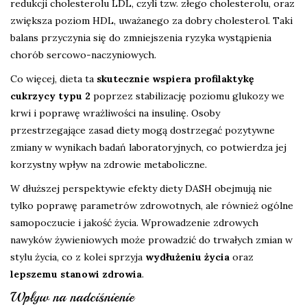
redukcji cholesterolu LDL, czyli tzw. złego cholesterolu, oraz
zwiększa poziom HDL, uważanego za dobry cholesterol. Taki
balans przyczynia się do zmniejszenia ryzyka wystąpienia
chorób sercowo-naczyniowych.
Co więcej, dieta ta
skutecznie wspiera profilaktykę
cukrzycy typu 2
poprzez stabilizację poziomu glukozy we
krwi i poprawę wrażliwości na insulinę. Osoby
przestrzegające zasad diety mogą dostrzegać pozytywne
zmiany w wynikach badań laboratoryjnych, co potwierdza jej
korzystny wpływ na zdrowie metaboliczne.
W dłuższej perspektywie efekty diety DASH obejmują nie
tylko poprawę parametrów zdrowotnych, ale również ogólne
samopoczucie i jakość życia. Wprowadzenie zdrowych
nawyków żywieniowych może prowadzić do trwałych zmian w
stylu życia, co z kolei sprzyja
wydłużeniu życia
oraz
lepszemu stanowi zdrowia
.
Wpływ na nadciśnienie