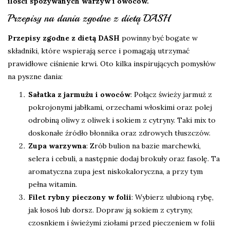
ilości spożywanych warzyw i owoców.
Przepisy na dania zgodne z dietą DASH
Przepisy zgodne z dietą DASH
powinny być bogate w
składniki, które wspierają serce i pomagają utrzymać
prawidłowe ciśnienie krwi. Oto kilka inspirujących pomysłów
na pyszne dania:
Sałatka z jarmużu i owoców
: Połącz świeży jarmuż z
pokrojonymi jabłkami, orzechami włoskimi oraz polej
odrobiną oliwy z oliwek i sokiem z cytryny. Taki mix to
doskonałe źródło błonnika oraz zdrowych tłuszczów.
Zupa warzywna
: Zrób bulion na bazie marchewki,
selera i cebuli, a następnie dodaj brokuły oraz fasolę. Ta
aromatyczna zupa jest niskokaloryczna, a przy tym
pełna witamin.
Filet rybny pieczony w folii
: Wybierz ulubioną rybę,
jak łosoś lub dorsz. Dopraw ją sokiem z cytryny,
czosnkiem i świeżymi ziołami przed pieczeniem w folii