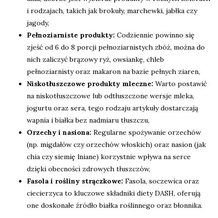
i rodzajach, takich jak brokuły, marchewki, jabłka czy
jagody,
Pełnoziarniste produkty:
Codziennie powinno się
zjeść od 6 do 8 porcji pełnoziarnistych zbóż, można do
nich zaliczyć brązowy ryż, owsiankę, chleb
pełnoziarnisty oraz makaron na bazie pełnych ziaren,
Niskotłuszczowe produkty mleczne:
Warto postawić
na niskotłuszczowe lub odtłuszczone wersje mleka,
jogurtu oraz sera, tego rodzaju artykuły dostarczają
wapnia i białka bez nadmiaru tłuszczu,
Orzechy i nasiona:
Regularne spożywanie orzechów
(np. migdałów czy orzechów włoskich) oraz nasion (jak
chia czy siemię lniane) korzystnie wpływa na serce
dzięki obecności zdrowych tłuszczów,
Fasola i rośliny strączkowe:
Fasola, soczewica oraz
ciecierzyca to kluczowe składniki diety DASH, oferują
one doskonałe źródło białka roślinnego oraz błonnika.