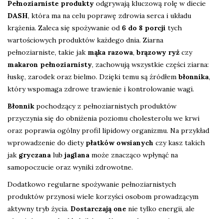
Pełnoziarniste produkty
odgrywają kluczową rolę w diecie
DASH
, która ma na celu poprawę zdrowia serca i układu
krążenia. Zaleca się spożywanie od
6 do 8 porcji
tych
wartościowych produktów każdego dnia. Ziarna
pełnoziarniste, takie jak
mąka razowa
,
brązowy ryż
czy
makaron pełnoziarnisty
, zachowują wszystkie części ziarna:
łuskę, zarodek oraz bielmo. Dzięki temu są źródłem
błonnika
,
który wspomaga zdrowe trawienie i kontrolowanie wagi.
Błonnik
pochodzący z pełnoziarnistych produktów
przyczynia się do obniżenia poziomu cholesterolu we krwi
oraz poprawia ogólny profil lipidowy organizmu. Na przykład
wprowadzenie do diety
płatków owsianych
czy kasz takich
jak
gryczana
lub
jaglana
może znacząco wpłynąć na
samopoczucie oraz wyniki zdrowotne.
Dodatkowo regularne spożywanie pełnoziarnistych
produktów przynosi wiele korzyści osobom prowadzącym
aktywny tryb życia.
Dostarczają one
nie tylko energii, ale