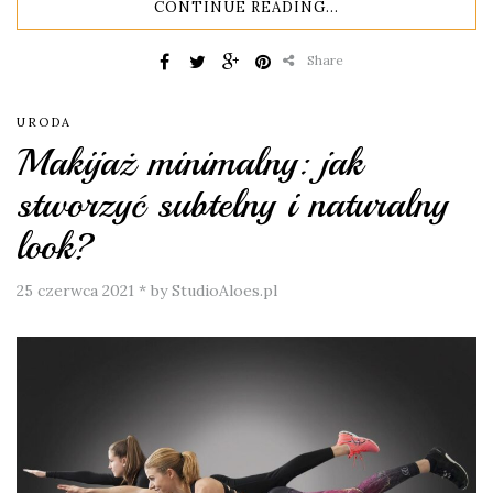
CONTINUE READING...
Share
URODA
Makijaż minimalny: jak
stworzyć subtelny i naturalny
look?
25 czerwca 2021
*
by StudioAloes.pl