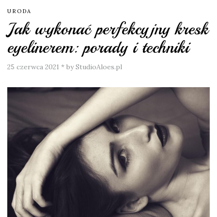
URODA
Jak wykonać perfekcyjny kresk
eyelinerem: porady i techniki
25 czerwca 2021
*
by StudioAloes.pl