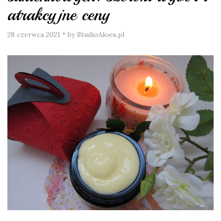
atrakcyjne ceny
28 czerwca 2021
*
by StudioAloes.pl