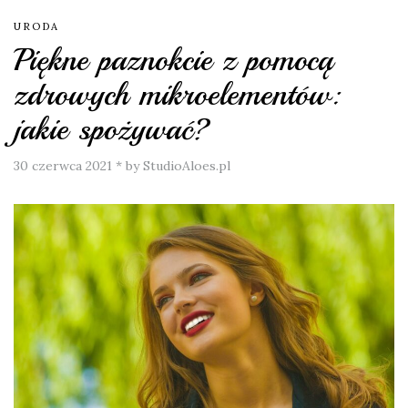
URODA
Piękne paznokcie z pomocą
zdrowych mikroelementów:
jakie spożywać?
30 czerwca 2021
*
by StudioAloes.pl