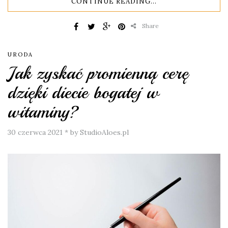
CONTINUE READING...
Share
URODA
Jak zyskać promienną cerę
dzięki diecie bogatej w
witaminy?
30 czerwca 2021
*
by StudioAloes.pl