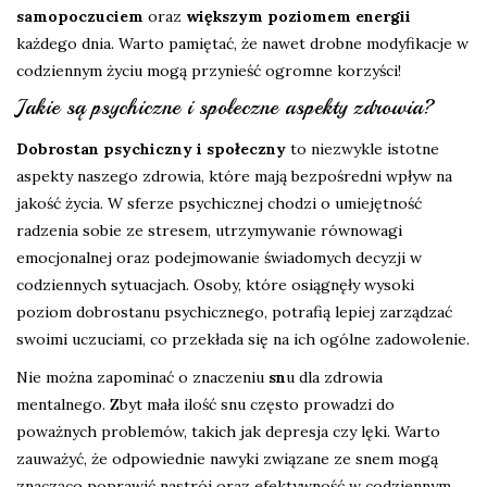
samopoczuciem
oraz
większym poziomem energii
każdego dnia. Warto pamiętać, że nawet drobne modyfikacje w
codziennym życiu mogą przynieść ogromne korzyści!
Jakie są psychiczne i społeczne aspekty zdrowia?
Dobrostan psychiczny i społeczny
to niezwykle istotne
aspekty naszego zdrowia, które mają bezpośredni wpływ na
jakość życia. W sferze psychicznej chodzi o umiejętność
radzenia sobie ze stresem, utrzymywanie równowagi
emocjonalnej oraz podejmowanie świadomych decyzji w
codziennych sytuacjach. Osoby, które osiągnęły wysoki
poziom dobrostanu psychicznego, potrafią lepiej zarządzać
swoimi uczuciami, co przekłada się na ich ogólne zadowolenie.
Nie można zapominać o znaczeniu
sn
u dla zdrowia
mentalnego. Zbyt mała ilość snu często prowadzi do
poważnych problemów, takich jak depresja czy lęki. Warto
zauważyć, że odpowiednie nawyki związane ze snem mogą
znacząco poprawić nastrój oraz efektywność w codziennym