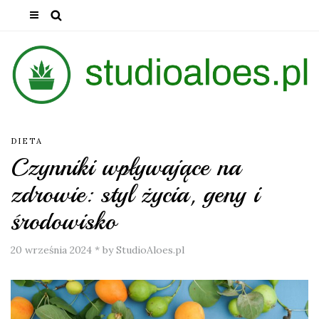
DIETA
Czynniki wpływające na
zdrowie: styl życia, geny i
środowisko
20 września 2024
*
by StudioAloes.pl