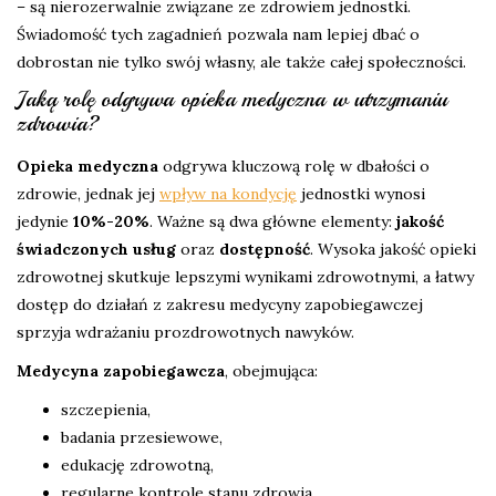
– są nierozerwalnie związane ze zdrowiem jednostki.
Świadomość tych zagadnień pozwala nam lepiej dbać o
dobrostan nie tylko swój własny, ale także całej społeczności.
Jaką rolę odgrywa opieka medyczna w utrzymaniu
zdrowia?
Opieka medyczna
odgrywa kluczową rolę w dbałości o
zdrowie, jednak jej
wpływ na kondycję
jednostki wynosi
jedynie
10%-20%
. Ważne są dwa główne elementy:
jakość
świadczonych usług
oraz
dostępność
. Wysoka jakość opieki
zdrowotnej skutkuje lepszymi wynikami zdrowotnymi, a łatwy
dostęp do działań z zakresu medycyny zapobiegawczej
sprzyja wdrażaniu prozdrowotnych nawyków.
Medycyna zapobiegawcza
, obejmująca:
szczepienia,
badania przesiewowe,
edukację zdrowotną,
regularne kontrole stanu zdrowia.