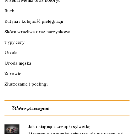
Przebarwienia oraz koloryt
Ruch
Rutyna i kolejność pielęgnacji
Skóra wrażliwa oraz naczynkowa
Typy cery
Uroda
Uroda męska
Zdrowie
Złuszczanie i peelingi
Warto przeczytać
Jak osiągnąć szczupłą sylwetkę
Marzysz o szczupłej sylwetce, ale nie wiesz, od