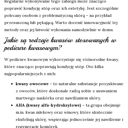
Regularne wykonywanie tego zabiegu może znacząco
poprawić kondycję stóp oraz ich estetykę. Jest szczególnie
polecany osobom z problematyczną skórą – na przykład
przesuszoną lub pękającą. Warto docenić innowacyjność tej
metody oraz jej łatwość wykonania samodzielnie w domu.
Jakie są rodzaje kwasów stosowanych w
pedicure kwasowym?
W pedicure kwasowym wykorzystuje się różnorodne kwasy,
które znacząco poprawiają kondycję stóp. Oto kilka
najpopularniejszych z nich:
kwasy owocowe
– to naturalne substancje pozyskiwane
z owoców, które doskonale radzą sobie z usuwaniem
martwego naskórka oraz nawilżaniem skóry,
AHA (kwasy alfa-hydroksylowe)
– ta grupa obejmuje
m.in. kwas mlekowy oraz winowy, które skutecznie
eksfoliują skórę, wspierając jednocześnie jej nawilżenie i
regenerację komórek,