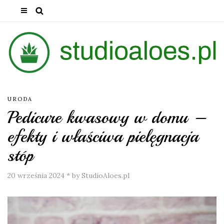
URODA
Pedicure kwasowy w domu –
efekty i właściwa pielęgnacja
stóp
20 września 2024
*
by StudioAloes.pl