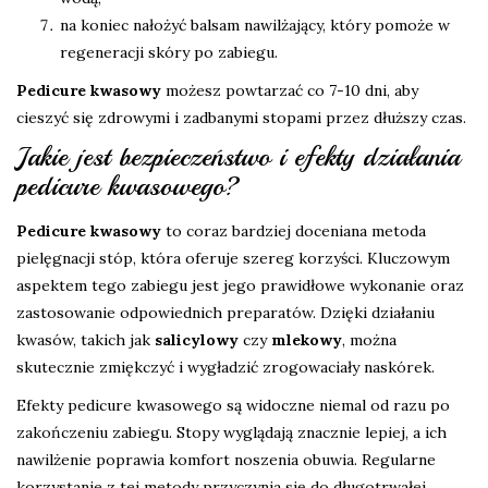
na koniec nałożyć balsam nawilżający, który pomoże w
regeneracji skóry po zabiegu.
Pedicure kwasowy
możesz powtarzać co 7-10 dni, aby
cieszyć się zdrowymi i zadbanymi stopami przez dłuższy czas.
Jakie jest bezpieczeństwo i efekty działania
pedicure kwasowego?
Pedicure kwasowy
to coraz bardziej doceniana metoda
pielęgnacji stóp, która oferuje szereg korzyści. Kluczowym
aspektem tego zabiegu jest jego prawidłowe wykonanie oraz
zastosowanie odpowiednich preparatów. Dzięki działaniu
kwasów, takich jak
salicylowy
czy
mlekowy
, można
skutecznie zmiękczyć i wygładzić zrogowaciały naskórek.
Efekty pedicure kwasowego są widoczne niemal od razu po
zakończeniu zabiegu. Stopy wyglądają znacznie lepiej, a ich
nawilżenie poprawia komfort noszenia obuwia. Regularne
korzystanie z tej metody przyczynia się do długotrwałej