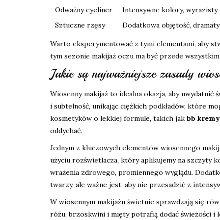
Odważny eyeliner
Intensywne kolory, wyrazisty 
Sztuczne rzęsy
Dodatkowa objętość, dramaty
Warto eksperymentować z tymi elementami, aby stwor
tym sezonie makijaż oczu ma być przede wszystkim 
Jakie są najważniejsze zasady wio
Wiosenny makijaż to idealna okazja, aby uwydatnić ś
i subtelność, unikając ciężkich podkładów, które mo
kosmetyków o lekkiej formule, takich jak
bb kremy
oddychać.
Jednym z kluczowych elementów wiosennego makijaż
użyciu rozświetlacza, który aplikujemy na szczyty k
wrażenia zdrowego, promiennego wyglądu. Dodatko
twarzy, ale ważne jest, aby nie przesadzić z intens
W wiosennym makijażu świetnie sprawdzają się ró
różu, brzoskwini i mięty potrafią dodać świeżości 