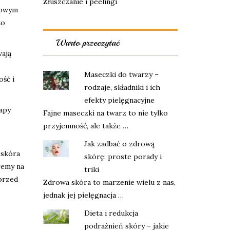
Złuszczanie i peelingi
zowym
to
Warto przeczytać
wają
Maseczki do twarzy –
ść i
rodzaje, składniki i ich
efekty pielęgnacyjne
apy
Fajne maseczki na twarz to nie tylko
przyjemność, ale także …
Jak zadbać o zdrową
 skóra
skórę: proste porady i
kremy na
triki
 przed
Zdrowa skóra to marzenie wielu z nas,
jednak jej pielęgnacja …
Dieta i redukcja
podrażnień skóry – jakie