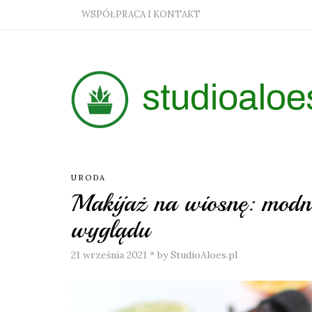
WSPÓŁPRACA I KONTAKT
URODA
Makijaż na wiosnę: modne
wyglądu
21 września 2021
*
by StudioAloes.pl