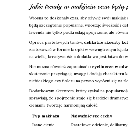
Jakie trendy w makijażu oczu będą 
Wiosna to doskonały czas, aby ożywić swój makijaż 
będą szczególnie popularne, wnosząc świeżość i deli
lawenda nie tylko podkreślają spojrzenie, ale równi
Oprócz pastelowych tonów,
delikatne akcenty ko
zastosować w formie kropki w wewnętrznym kąciku ok
na wielką kreatywność, a dodatkowo jest łatwa do w
Nie można również zapominać o
eyelinerze w odw
skutecznie przyciągają uwagę i dodają charakteru ka
niebieskiego czy fioletu na pewno wyróżni się na tle 
Dodatkowym akcentem, który zyskał na popularnośc
sprawiają, że spojrzenie staje się bardziej dramat
cieniami, tworząc harmonijną całość.
Typ makijażu
Najważniejsze cechy
Jasne cienie
Pastelowe odcienie, delikatny