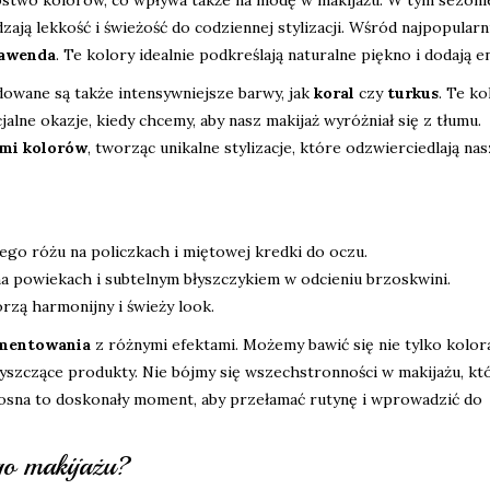
zają lekkość i świeżość do codziennej stylizacji. Wśród najpopularn
lawenda
. Te kolory idealnie podkreślają naturalne piękno i dodają en
owane są także intensywniejsze barwy, jak
koral
czy
turkus
. Te ko
jalne okazje, kiedy chcemy, aby nasz makijaż wyróżniał się z tłumu.
mi kolorów
, tworząc unikalne stylizacje, które odzwierciedlają nas
ego różu na policzkach i miętowej kredki do oczu.
 powiekach i subtelnym błyszczykiem w odcieniu brzoskwini.
rzą harmonijny i świeży look.
mentowania
z różnymi efektami. Możemy bawić się nie tylko kolora
łyszczące produkty. Nie bójmy się wszechstronności w makijażu, kt
iosna to doskonały moment, aby przełamać rutynę i wprowadzić do
go makijażu?