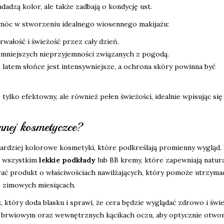
adzą kolor, ale także zadbają o kondycję ust.
óc w stworzeniu idealnego wiosennego makijażu:
wałość i świeżość przez cały dzień.
mniejszych nieprzyjemności związanych z pogodą.
latem słońce jest intensywniejsze, a ochrona skóry powinna być
 tylko efektowny, ale również pełen świeżości, idealnie wpisując się
nnej kosmetyczce?
 bardziej kolorowe kosmetyki, które podkreślają promienny wygląd.
e wszystkim
lekkie podkłady
lub BB kremy, które zapewniają natur
brać produkt o właściwościach nawilżających, który pomoże utrzyma
 zimowych miesiącach.
z
, który doda blasku i sprawi, że cera będzie wyglądać zdrowo i świ
u brwiowym oraz wewnętrznych kącikach oczu, aby optycznie otwo