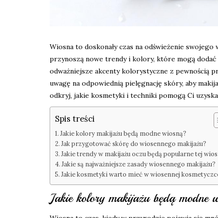
Wiosna to doskonały czas na odświeżenie swojego w
przynoszą nowe trendy i kolory, które mogą dodać św
odważniejsze akcenty kolorystyczne z pewnością pr
uwagę na odpowiednią pielęgnację skóry, aby makijaż b
odkryj, jakie kosmetyki i techniki pomogą Ci uzysk
Spis treści
Jakie kolory makijażu będą modne wiosną?
Jak przygotować skórę do wiosennego makijażu?
Jakie trendy w makijażu oczu będą popularne tej wio
Jakie są najważniejsze zasady wiosennego makijażu?
Jakie kosmetyki warto mieć w wiosennej kosmetyczc
Jakie kolory makijażu będą modne 
Wiosna to czas, kiedy w przyrodzie pojawia się m