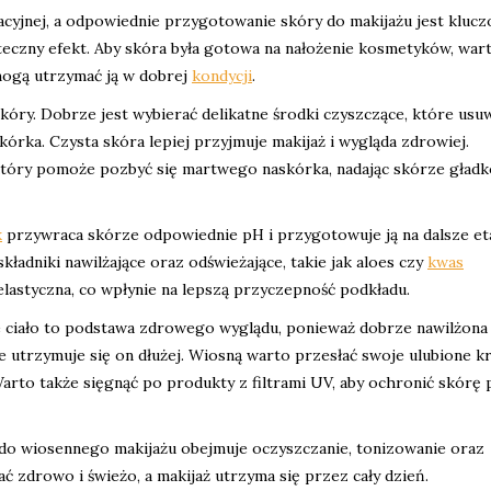
acyjnej, a odpowiednie przygotowanie skóry do makijażu jest kluc
eczny efekt. Aby skóra była gotowa na nałożenie kosmetyków, war
ogą utrzymać ją w dobrej
kondycji
.
kóry. Dobrze jest wybierać delikatne środki czyszczące, które usu
kórka. Czysta skóra lepiej przyjmuje makijaż i wygląda zdrowiej.
który pomoże pozbyć się martwego naskórka, nadając skórze gładko
k
przywraca skórze odpowiednie pH i przygotowuje ją na dalsze et
składniki nawilżające oraz odświeżające, takie jak aloes czy
kwas
 elastyczna, co wpłynie na lepszą przyczepność podkładu.
e ciało to podstawa zdrowego wyglądu, ponieważ dobrze nawilżona
, że utrzymuje się on dłużej. Wiosną warto przesłać swoje ulubione 
. Warto także sięgnąć po produkty z filtrami UV, aby ochronić skórę
o wiosennego makijażu obejmuje oczyszczanie, tonizowanie oraz
ć zdrowo i świeżo, a makijaż utrzyma się przez cały dzień.