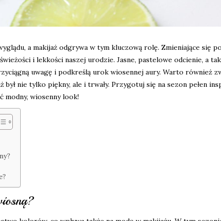
yglądu, a makijaż odgrywa w tym kluczową rolę. Zmieniające się p
ieżości i lekkości naszej urodzie. Jasne, pastelowe odcienie, a ta
zyciągną uwagę i podkreślą urok wiosennej aury. Warto również z
ył nie tylko piękny, ale i trwały. Przygotuj się na sezon pełen inspi
ać modny, wiosenny look!
sny?
e?
wiosną?
nóstwo kolorów, co wpływa także na modę w makijażu. W tym sezoni