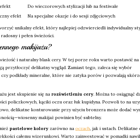
efekt
Do wieczorowych stylizacji lub na festiwale
czny efekt
Na specjalne okazje i do sesji zdjęciowych
zyć unikalny efekt, który najlepiej odzwierciedli indywidualny sty
radosny i pełen świeżości.
sennego makijażu?
wieżość i naturalny blask cery. W tej porze roku warto postawić na
gą przytłoczyć delikatny wygląd. Zamiast tego, zaleca się wybór
czy podkłady mineralne, które nie zatyka porów i pozwalają skórz
u jest skupienie się na
rozświetleniu cery
. Można to osiągnąć dz
ości policzkowych, kąciki oczu oraz łuk kupidyna. Pozwoli to na uzy
wo, delikatne konturowanie przy użyciu bronzera może dodać wy
ywnością—wiosenny makijaż powinien być subtelny.
wnież
pastelowe kolory
zarówno na
oczach
, jak i ustach. Delikatne
i lekkości całemu wizerunkowi. Warto zainwestować w pomadki nawil