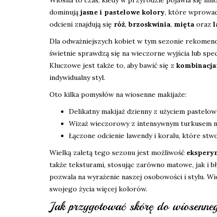
dominują
jasne i pastelowe kolory
, które wprowad
odcieni znajdują się
róż
,
brzoskwinia
,
mięta
oraz
Dla odważniejszych kobiet w tym sezonie rekomend
świetnie sprawdzą się na wieczorne wyjścia lub spec
Kluczowe jest także to, aby bawić się z
kombinacja
indywidualny styl.
Oto kilka pomysłów na wiosenne makijaże:
Delikatny makijaż dzienny z użyciem pastelow
Wizaż wieczorowy z intensywnym turkusem na
Łączone odcienie lawendy i koralu, które stwo
Wielką zaletą tego sezonu jest możliwość
ekspery
także teksturami, stosując zarówno matowe, jak i b
pozwala na wyrażenie naszej osobowości i stylu. W
swojego życia więcej kolorów.
Jak przygotować skórę do wiosenne