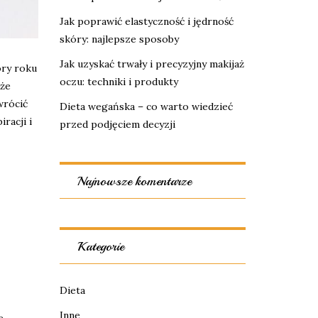
Jak poprawić elastyczność i jędrność
skóry: najlepsze sposoby
Jak uzyskać trwały i precyzyjny makijaż
ory roku
oczu: techniki i produkty
kże
wrócić
Dieta wegańska – co warto wiedzieć
racji i
przed podjęciem decyzji
Najnowsze komentarze
Kategorie
Dieta
Inne
e