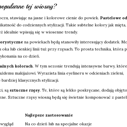
popularne tej wiosny?
oczu, stawiając na jasne i kolorowe cienie do powiek.
Pastelowe od
katność do codziennych stylizacji. Takie subtelne kolory jak mięta,
eż idealnie wpisują się w wiosenne trendy.
lorystyczne
na powiekach będą stanowiły interesujący dodatek. Mo
a lub cienkiej linii tuż przy rzęsach. To prosta technika, która 
ykonania na co dzień.
ażnych kolorach
. W tym sezonie trendują intensywne barwy, któr
żdemu makijażowi. Wyrazista linia eyelineru w odcieniach zieleni,
bardziej klasycznych stylizacji.
i, są
sztuczne rzęsy
. Te, które są lekko poskręcane, dodają objętoś
yczne. Sztuczne rzęsy wiosną będą się świetnie komponować z past
Najlepsze zastosowanie
 wygląd
Na co dzień lub na specjalne okazje