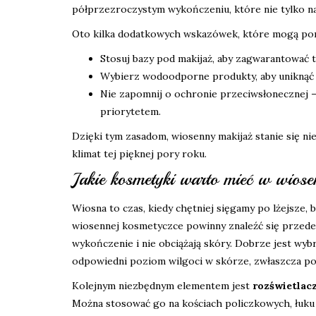
półprzezroczystym wykończeniu, które nie tylko nad
Oto kilka dodatkowych wskazówek, które mogą pom
Stosuj bazy pod makijaż, aby zagwarantować tr
Wybierz wodoodporne produkty, aby uniknąć 
Nie zapomnij o ochronie przeciwsłonecznej – 
priorytetem.
Dzięki tym zasadom, wiosenny makijaż stanie się nie
klimat tej pięknej pory roku.
Jakie kosmetyki warto mieć w wiose
Wiosna to czas, kiedy chętniej sięgamy po lżejsze,
wiosennej kosmetyczce powinny znaleźć się przed
wykończenie i nie obciążają skóry. Dobrze jest wy
odpowiedni poziom wilgoci w skórze, zwłaszcza po
Kolejnym niezbędnym elementem jest
rozświetlac
Można stosować go na kościach policzkowych, łuk