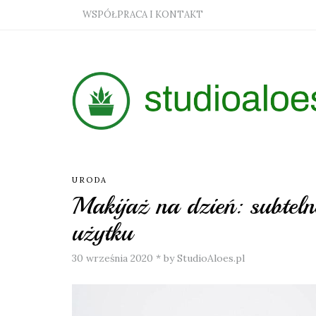
WSPÓŁPRACA I KONTAKT
URODA
Makijaż na dzień: subteln
użytku
30 września 2020
*
by StudioAloes.pl