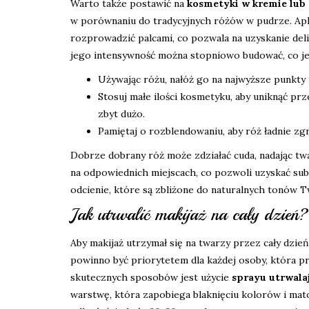
Warto także postawić na
kosmetyki w kremie lub 
w porównaniu do tradycyjnych różów w pudrze. Apl
rozprowadzić palcami, co pozwala na uzyskanie del
jego intensywność można stopniowo budować, co jes
Używając różu, nałóż go na najwyższe punkty 
Stosuj małe ilości kosmetyku, aby uniknąć prz
zbyt dużo.
Pamiętaj o rozblendowaniu, aby róż ładnie zgr
Dobrze dobrany róż może zdziałać cuda, nadając twa
na odpowiednich miejscach, co pozwoli uzyskać subt
odcienie, które są zbliżone do naturalnych tonów T
Jak utrwalić makijaż na cały dzień?
Aby makijaż utrzymał się na twarzy przez cały dzi
powinno być priorytetem dla każdej osoby, która pra
skutecznych sposobów jest użycie
sprayu utrwala
warstwę, która zapobiega blaknięciu kolorów i mat