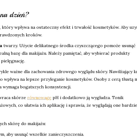
 na dzień?
 który wpływa na ostateczny efekt i trwałość kosmetyków. Aby uzy
sprawdzonych kroków.
a
twarzy. Użycie delikatnego środka czyszczącego pomoże usunąć
alną bazę dla makijażu. Należy pamiętać, aby wybierać produkty
 pielęgnację.
zwykle ważne dla zachowania zdrowego wyglądu skóry. Nawilżający k
o wpływa na lepsze przyleganie kosmetyków. Osoby z cerą tłustą
ha wymaga bogatszych konsystencji.
ywraca skórze
równowagę
pH i dodatkowo ją wygładza. Tonik
wych, co ułatwia ich aplikację i sprawia, że wyglądają one bardzie
ch skórę do makijażu:
m, aby usunąć wszelkie zanieczyszczenia.