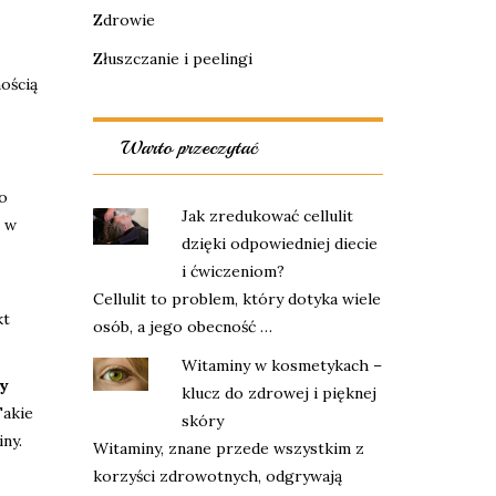
Zdrowie
Złuszczanie i peelingi
nością
Warto przeczytać
o
Jak zredukować cellulit
ą w
dzięki odpowiedniej diecie
i ćwiczeniom?
Cellulit to problem, który dotyka wiele
kt
osób, a jego obecność …
Witaminy w kosmetykach –
y
klucz do zdrowej i pięknej
Takie
skóry
ny.
Witaminy, znane przede wszystkim z
korzyści zdrowotnych, odgrywają