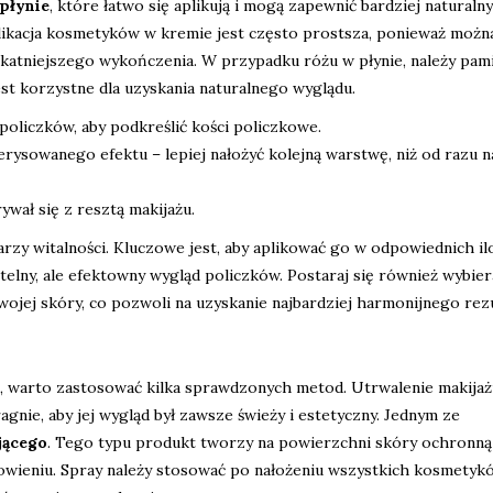
płynie
, które łatwo się aplikują i mogą zapewnić bardziej naturalny
ikacja kosmetyków w kremie jest często prostsza, ponieważ można
ikatniejszego wykończenia. W przypadku różu w płynie, należy pami
t korzystne dla uzyskania naturalnego wyglądu.
policzków, aby podkreślić kości policzkowe.
erysowanego efektu – lepiej nałożyć kolejną warstwę, niż od razu n
ywał się z resztą makijażu.
rzy witalności. Kluczowe jest, aby aplikować go w odpowiednich ilo
elny, ale efektowny wygląd policzków. Postaraj się również wybier
wojej skóry, co pozwoli na uzyskanie najbardziej harmonijnego rez
eń, warto zastosować kilka sprawdzonych metod. Utrwalenie makija
gnie, aby jej wygląd był zawsze świeży i estetyczny. Jednym ze
jącego
. Tego typu produkt tworzy na powierzchni skóry ochronną
owieniu. Spray należy stosować po nałożeniu wszystkich kosmetyk