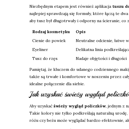
Niezbędnym etapem jest również aplikacja
tuszu d
najlepiej sprawdzają się formuły, które łączą te dwa
aby tusz był długotrwały i odporny na ścieranie, co
Rodzaj kosmetyku
Opis
Cienie do powiek
Neutralne odcienie, łatwe w 
Eyeliner
Delikatna linia podkreślają
Tusz do rzęs
Nadaje objętości i długości
Pamiętaj, że kluczem do udanego codziennego makij
także są trwałe i komfortowe w noszeniu przez cał
idealne połączenie dla siebie.
Jak uzyskać świeży wygląd policzk
Aby uzyskać
świeży wygląd policzków
, jednym z 
Takie kolory nie tylko podkreślają naturalną urodę
różu czy beżu może wyglądać bardzo efektownie, ale