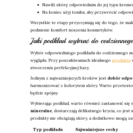
Nawilż skórę odpowiednim do jej typu kreme
Na koniec użyj toniku, aby przywrócić odpowi
Wszystkie te etapy przyczyniają się do tego, że mak
podniesie komfort noszenia kosmetyków.
Jaki podkład wybrać do codzienneg
Wybór odpowiedniego podkładu do codziennego mak
wyglądu. Przy poszukiwaniach idealnego
produktu
w
stworzeniu perfekcyjnej bazy.
Jednym z najważniejszych kroków jest
dobór odpo
harmonizować z kolorytem skóry. Warto przetestowa
będzie spójny.
Wybierając podkład, warto również zastanowić się n
mineralne
, dostarczają delikatnego krycia, co jes
produkty nie obciążają skóry, a dodatkowo mogą zawi
Typ podkładu
Najważniejsze cechy