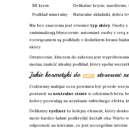
BB krem
Delikatne krycie, nawilżenie, 
Podkład mineralny
Naturalne składniki, dobra tr
Nie bez znaczenia jest również
typ skóry
. Osoby z
zminimalizują błyszczenie, natomiast osoby z cerą
rozwiązaniem są podkłady z dodatkiem kwasu hial
skóry.
Ostatecznie, kluczem do sukcesu jest wypróbowani
można znaleźć idealny podkład, który spełni wszystk
Jakie kosmetyki do
oczu
stosować na
Codzienny makijaż oczu powinien być przede wszystk
postawić na
neutralne cienie
w odcieniach beżu, br
kolory pozwalają na uzyskanie subtelnego efektu, k
Delikatny
eyeliner
to kolejny element, który doskon
może bardzo ładnie podkreślić kształt oka. Warto 
odporność na ścieranie, co jest szczególnie istotne 