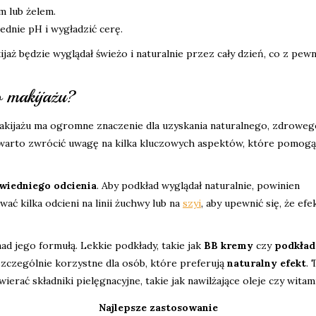
m lub żelem.
ednie pH i wygładzić cerę.
ijaż będzie wyglądał świeżo i naturalnie przez cały dzień, co z pew
o makijażu?
ijażu ma ogromne znaczenie dla uzyskania naturalnego, zdroweg
arto zwrócić uwagę na kilka kluczowych aspektów, które pomog
wiedniego odcienia
. Aby podkład wyglądał naturalnie, powinien
ć kilka odcieni na linii żuchwy lub na
szyi
, aby upewnić się, że efe
ad jego formułą. Lekkie podkłady, takie jak
BB kremy
czy
podkład
t szczególnie korzystne dla osób, które preferują
naturalny efekt
. 
erać składniki pielęgnacyjne, takie jak nawilżające oleje czy witami
Najlepsze zastosowanie