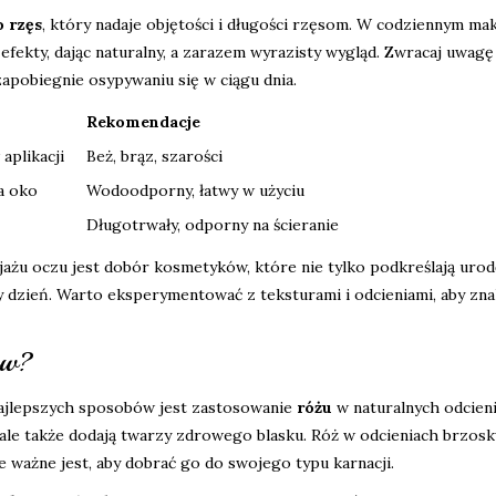
o rzęs
, który nadaje objętości i długości rzęsom. W codziennym mak
 efekty, dając naturalny, a zarazem wyrazisty wygląd. Zwracaj uwagę 
 zapobiegnie osypywaniu się w ciągu dnia.
Rekomendacje
aplikacji
Beż, brąz, szarości
ca oko
Wodoodporny, łatwy w użyciu
Długotrwały, odporny na ścieranie
ażu oczu jest dobór kosmetyków, które nie tylko podkreślają urodę
y dzień. Warto eksperymentować z teksturami i odcieniami, aby zna
ów?
najlepszych sposobów jest zastosowanie
różu
w naturalnych odcieni
, ale także dodają twarzy zdrowego blasku. Róż w odcieniach brzosk
 ważne jest, aby dobrać go do swojego typu karnacji.