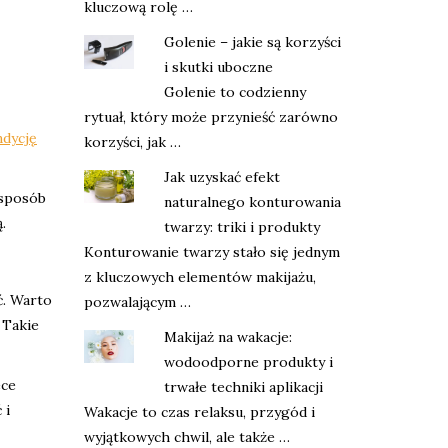
kluczową rolę …
Golenie – jakie są korzyści
i skutki uboczne
Golenie to codzienny
rytuał, który może przynieść zarówno
ndycję
korzyści, jak …
Jak uzyskać efekt
 sposób
naturalnego konturowania
.
twarzy: triki i produkty
Konturowanie twarzy stało się jednym
z kluczowych elementów makijażu,
ć. Warto
pozwalającym …
 Takie
Makijaż na wakacje:
wodoodporne produkty i
ece
trwałe techniki aplikacji
 i
Wakacje to czas relaksu, przygód i
wyjątkowych chwil, ale także …