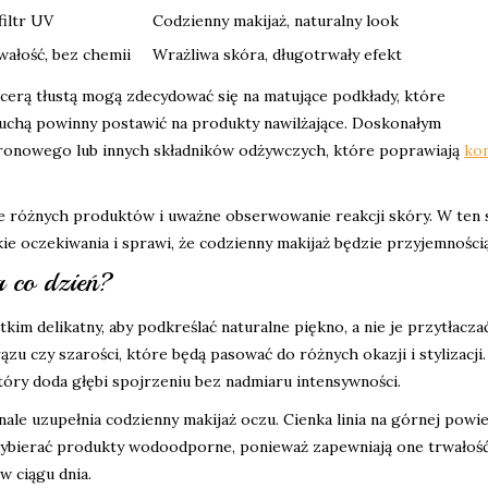
filtr UV
Codzienny makijaż, naturalny look
wałość, bez chemii
Wrażliwa skóra, długotrwały efekt
 cerą tłustą mogą zdecydować się na matujące podkłady, które
 suchą powinny postawić na produkty nawilżające. Doskonałym
uronowego lub innych składników odżywczych, które poprawiają
ko
e różnych produktów i uważne obserwowanie reakcji skóry. W ten
ie oczekiwania i sprawi, że codzienny makijaż będzie przyjemnością
 co dzień?
im delikatny, aby podkreślać naturalne piękno, a nie je przytłacza
ązu czy szarości, które będą pasować do różnych okazji i stylizacji.
tóry doda głębi spojrzeniu bez nadmiaru intensywności.
ale uzupełnia codzienny makijaż oczu. Cienka linia na górnej powi
wybierać produkty wodoodporne, ponieważ zapewniają one trwałość
w ciągu dnia.