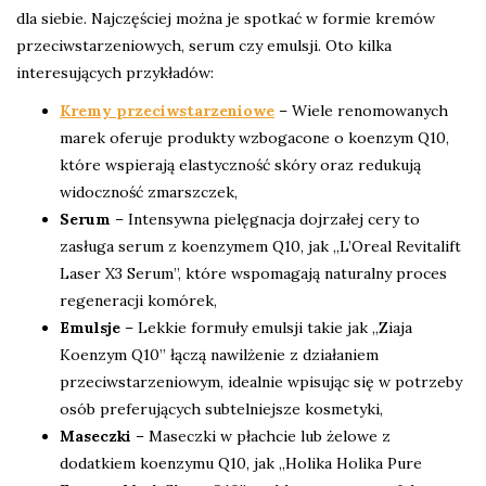
dla siebie. Najczęściej można je spotkać w formie kremów
przeciwstarzeniowych, serum czy emulsji. Oto kilka
interesujących przykładów:
Kremy przeciwstarzeniowe
– Wiele renomowanych
marek oferuje produkty wzbogacone o koenzym Q10,
które wspierają elastyczność skóry oraz redukują
widoczność zmarszczek,
Serum
– Intensywna pielęgnacja dojrzałej cery to
zasługa serum z koenzymem Q10, jak „L’Oreal Revitalift
Laser X3 Serum”, które wspomagają naturalny proces
regeneracji komórek,
Emulsje
– Lekkie formuły emulsji takie jak „Ziaja
Koenzym Q10” łączą nawilżenie z działaniem
przeciwstarzeniowym, idealnie wpisując się w potrzeby
osób preferujących subtelniejsze kosmetyki,
Maseczki
– Maseczki w płachcie lub żelowe z
dodatkiem koenzymu Q10, jak „Holika Holika Pure