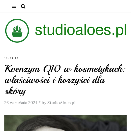
URODA
Koenzym Q10 w kosmetykach:
właściwości i korzyści dla
skóry
26 września 2024
*
by StudioAloes.pl