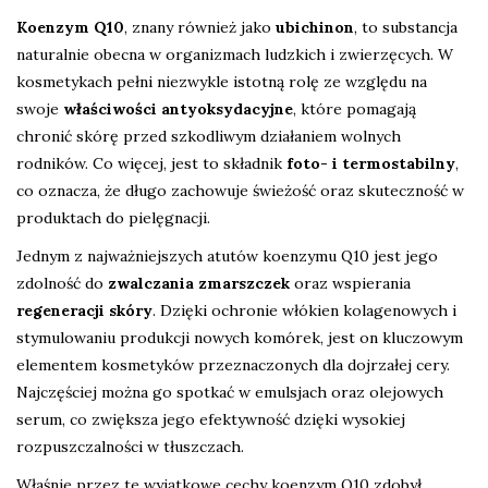
Koenzym Q10
, znany również jako
ubichinon
, to substancja
naturalnie obecna w organizmach ludzkich i zwierzęcych. W
kosmetykach pełni niezwykle istotną rolę ze względu na
swoje
właściwości antyoksydacyjne
, które pomagają
chronić skórę przed szkodliwym działaniem wolnych
rodników. Co więcej, jest to składnik
foto- i termostabilny
,
co oznacza, że długo zachowuje świeżość oraz skuteczność w
produktach do pielęgnacji.
Jednym z najważniejszych atutów koenzymu Q10 jest jego
zdolność do
zwalczania zmarszczek
oraz wspierania
regeneracji skóry
. Dzięki ochronie włókien kolagenowych i
stymulowaniu produkcji nowych komórek, jest on kluczowym
elementem kosmetyków przeznaczonych dla dojrzałej cery.
Najczęściej można go spotkać w emulsjach oraz olejowych
serum, co zwiększa jego efektywność dzięki wysokiej
rozpuszczalności w tłuszczach.
Właśnie przez te wyjątkowe cechy koenzym Q10 zdobył