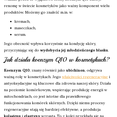
renomę w świecie kosmetyków jako ważny komponent wielu
produktów. Możemy go znaleźć m.in. w:
kremach,
maseczkach,
serum.
Jego obecność wpływa korzystnie na kondycję skóry,
przyczyniając się do
wydobycia jej młodzieńczego blasku
.
Jak działa koenzym Q10 w kosmetykach?
Koenzym Q10
, znany również jako
ubichinon
, odgrywa
ważną rolę w kosmetykach. Jego
właściwości regeneracyjne
i
antyoksydacyjne są kluczowe dla zdrowia naszej skóry. Działa
na poziomie komórkowym, wspierając produkcję energii w
mitochondriach, co jest istotne dla prawidłowego
funkcjonowania komórek skórnych. Dzięki niemu procesy
regeneracyjne stają się bardziej efektywne, a produkcja
kolagenu
i
elastyny
wzrasta. To z kolei przekłada się na