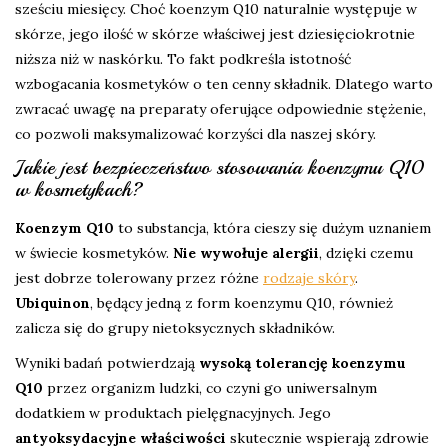
sześciu miesięcy. Choć koenzym Q10 naturalnie występuje w
skórze, jego ilość w skórze właściwej jest dziesięciokrotnie
niższa niż w naskórku. To fakt podkreśla istotność
wzbogacania kosmetyków o ten cenny składnik. Dlatego warto
zwracać uwagę na preparaty oferujące odpowiednie stężenie,
co pozwoli maksymalizować korzyści dla naszej skóry.
Jakie jest bezpieczeństwo stosowania koenzymu Q10
w kosmetykach?
Koenzym Q10
to substancja, która cieszy się dużym uznaniem
w świecie kosmetyków.
Nie wywołuje alergii
, dzięki czemu
jest dobrze tolerowany przez różne
rodzaje skóry
.
Ubiquinon
, będący jedną z form koenzymu Q10, również
zalicza się do grupy nietoksycznych składników.
Wyniki badań potwierdzają
wysoką tolerancję koenzymu
Q10
przez organizm ludzki, co czyni go uniwersalnym
dodatkiem w produktach pielęgnacyjnych. Jego
antyoksydacyjne właściwości
skutecznie wspierają zdrowie