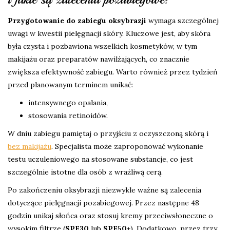
Przygotowanie do zabiegu oksybrazji
wymaga szczególnej
uwagi w kwestii pielęgnacji skóry. Kluczowe jest, aby skóra
była czysta i pozbawiona wszelkich kosmetyków, w tym
makijażu oraz preparatów nawilżających, co znacznie
zwiększa efektywność zabiegu. Warto również przez tydzień
przed planowanym terminem unikać:
intensywnego opalania,
stosowania retinoidów.
W dniu zabiegu pamiętaj o przyjściu z oczyszczoną skórą i
bez makijażu
. Specjalista może zaproponować wykonanie
testu uczuleniowego na stosowane substancje, co jest
szczególnie istotne dla osób z wrażliwą cerą.
Po zakończeniu oksybrazji niezwykle ważne są zalecenia
dotyczące pielęgnacji pozabiegowej. Przez następne 48
godzin unikaj słońca oraz stosuj kremy przeciwsłoneczne o
wysokim filtrze (
SPF30
lub
SPF50+
). Dodatkowo, przez trzy