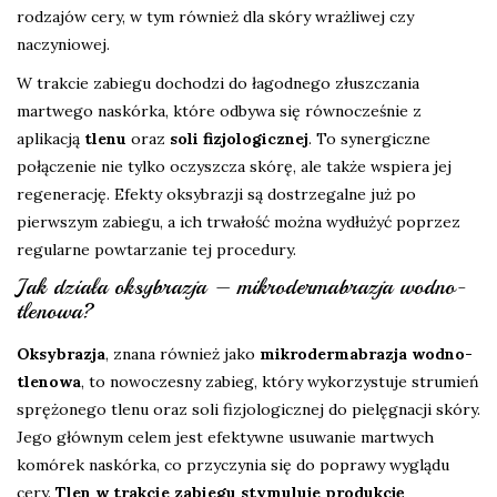
rodzajów cery, w tym również dla skóry wrażliwej czy
naczyniowej.
W trakcie zabiegu dochodzi do łagodnego złuszczania
martwego naskórka, które odbywa się równocześnie z
aplikacją
tlenu
oraz
soli fizjologicznej
. To synergiczne
połączenie nie tylko oczyszcza skórę, ale także wspiera jej
regenerację. Efekty oksybrazji są dostrzegalne już po
pierwszym zabiegu, a ich trwałość można wydłużyć poprzez
regularne powtarzanie tej procedury.
Jak działa oksybrazja – mikrodermabrazja wodno-
tlenowa?
Oksybrazja
, znana również jako
mikrodermabrazja wodno-
tlenowa
, to nowoczesny zabieg, który wykorzystuje strumień
sprężonego tlenu oraz soli fizjologicznej do pielęgnacji skóry.
Jego głównym celem jest efektywne usuwanie martwych
komórek naskórka, co przyczynia się do poprawy wyglądu
cery.
Tlen w trakcie zabiegu stymuluje produkcję