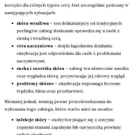
korzyści dla różnych typów cery. Jest szczególnie polecany w
następujących sytuacjach:
skóra wrażliwa
– ten delikatniejszy od tradycyjnych
peelingów zabieg doskonale sprawdza się u osób z
cienką i wrażliwą cerą,
cera naczyniowa
– dzięki łagodnemu działaniu,
oksybrazja jest odpowiednia dla osób z problemami
naczyniowymi,
sucha i szorstka skóra
– zabieg ten skutecznie nawilża
oraz wygładza skórę, przywracając jej zdrowy wygląd,
problemy skórne
– oksybrazja wspomaga leczenie
trądziku, blizn oraz przebarwień.
Niemniej jednak, istnieją pewne przeciwwskazania do
wykonania tego zabiegu, które warto mieć na uwadze:
infekcje skóry
– osoby borykające się z ostrymi
ropnymi stanami zapalnymi lub opryszczką powinny
unikać oksybrazji,