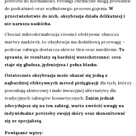
powrotu do normalności. Peelingi chemiczne mogą prowadzić
do podrażnień oraz wydłużonego procesu gojenia.
W
przeciwieństwie do nich, oksybrazja działa delikatniej i
nie narusza naskórka.
Chociaż mikrodermabrazja również efektywnie złuszcza
martwy naskórek, to oksybrazja ma dodatkową przewagę –
podczas zabiegu dostarcza skórze tlen oraz nawilżenie.
To
sprawia, że rezultaty są bardziej wszechstronne: cera
staje się gładsza, jędrniejsza i pełna blasku.
Ostatecznie oksybrazja może okazać się jedną z
najbardziej efektywnych metod pielęgnacji
dla tych, którzy
poszukują skutecznej i mało inwazyjnej alternatywy dla
tradycyjnych zabiegów kosmetycznych.
Zanim jednak
zdecydujesz się na ten zabieg, warto zwrócić uwagę na
indywidualne potrzeby swojej skóry oraz skonsultować
się ze specjalistą.
Powiązane wpisy: