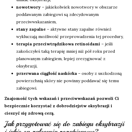
nowotwory
– jakiekolwiek nowotwory w obszarze
poddawanym zabiegowi są zdecydowanym
przeciwwskazaniem,
stany zapalne
– aktywne stany zapalne również
wykluczają możliwość przeprowadzenia tej procedury,
terapia przeciwtrądzikowa retinoidami
– jeśli
zakończyłeś taką terapię mniej niż pół roku przed
planowanym zabiegiem, lepiej zrezygnować z
oksybrazji,
przerwana ciągłość naskórka
– osoby z uszkodzoną
powierzchnią skóry nie powinny poddawać się temu
zabiegowi.
Znajomość tych wskazań i przeciwwskazań pozwoli Ci
bezpiecznie korzystać z dobrodziejstw oksybrazji i
cieszyć się zdrową cerą.
Jak przygotować się do zabiegu oksybrazji
i jakie są zalecenia pozabiegowe?