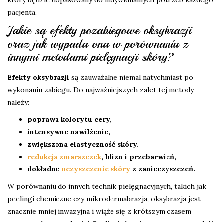
który będzie dopasowany do indywidualnych potrzeb każdego
pacjenta.
Jakie są efekty pozabiegowe oksybrazji
oraz jak wypada ona w porównaniu z
innymi metodami pielęgnacji skóry?
Efekty oksybrazji
są zauważalne niemal natychmiast po
wykonaniu zabiegu. Do najważniejszych zalet tej metody
należy:
poprawa kolorytu cery,
intensywne nawilżenie,
zwiększona elastyczność skóry.
redukcja zmarszczek
, blizn i przebarwień,
dokładne
oczyszczenie skóry
z zanieczyszczeń.
W porównaniu do innych technik pielęgnacyjnych, takich jak
peelingi chemiczne czy mikrodermabrazja, oksybrazja jest
znacznie mniej inwazyjna i wiąże się z krótszym czasem