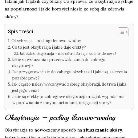
takimi jak trądzik czy blizny. Co sprawia, że oksybrazja zyskuje
na popularności i jakie korzyści niesie ze sobą dla zdrowia
skóry?
Spis treści
Oksybrazja – peeling tlenowo-wodny
Co to jest oksybrazja i jakie daje efekty?
Jak działa oksybrazja – mikrodermabrazja wodno-tlenowa?
Jakie są wskazania i przeciwwskazania do zabiegu
oksybrazji?
Jak przygotować się do zabiegu oksybrazji i jakie są zalecenia
pozabiegowe?
Jak często należy wykonywać zabieg oksybrazji, ile trwa i jaka
jest jego cena?
Jakie są efekty pozabiegowe oksybrazji oraz jak wypada ona
w porównaniu z innymi metodami pielęgnacji skóry?
Oksybrazja – peeling tlenowo-wodny
Oksybrazja to nowoczesny sposób na
złuszczanie skóry
,
który łączy tlen z solą fizjologiczną, aby skutecznie usunąć