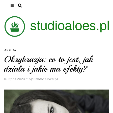
URODA
Oksybrazja: co to jest, jak
działa i jakie ma efekty?
16 lipca 2024
*
by StudioAloes.pl