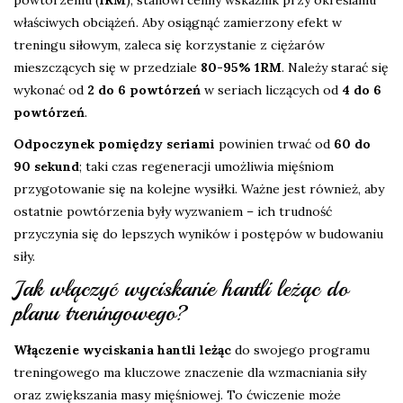
powtórzeniu (
1RM
), stanowi cenny wskaźnik przy określaniu
właściwych obciążeń. Aby osiągnąć zamierzony efekt w
treningu siłowym, zaleca się korzystanie z ciężarów
mieszczących się w przedziale
80-95% 1RM
. Należy starać się
wykonać od
2 do 6 powtórzeń
w seriach liczących od
4 do 6
powtórzeń
.
Odpoczynek pomiędzy seriami
powinien trwać od
60 do
90 sekund
; taki czas regeneracji umożliwia mięśniom
przygotowanie się na kolejne wysiłki. Ważne jest również, aby
ostatnie powtórzenia były wyzwaniem – ich trudność
przyczynia się do lepszych wyników i postępów w budowaniu
siły.
Jak włączyć wyciskanie hantli leżąc do
planu treningowego?
Włączenie wyciskania hantli leżąc
do swojego programu
treningowego ma kluczowe znaczenie dla wzmacniania siły
oraz zwiększania masy mięśniowej. To ćwiczenie może