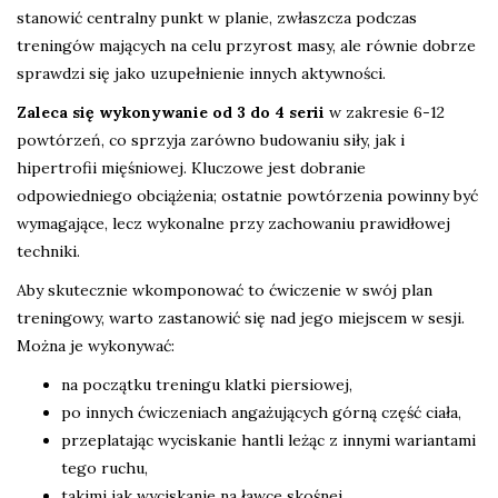
stanowić centralny punkt w planie, zwłaszcza podczas
treningów mających na celu przyrost masy, ale równie dobrze
sprawdzi się jako uzupełnienie innych aktywności.
Zaleca się wykonywanie od 3 do 4 serii
w zakresie 6-12
powtórzeń, co sprzyja zarówno budowaniu siły, jak i
hipertrofii mięśniowej. Kluczowe jest dobranie
odpowiedniego obciążenia; ostatnie powtórzenia powinny być
wymagające, lecz wykonalne przy zachowaniu prawidłowej
techniki.
Aby skutecznie wkomponować to ćwiczenie w swój plan
treningowy, warto zastanowić się nad jego miejscem w sesji.
Można je wykonywać:
na początku treningu klatki piersiowej,
po innych ćwiczeniach angażujących górną część ciała,
przeplatając wyciskanie hantli leżąc z innymi wariantami
tego ruchu,
takimi jak wyciskanie na ławce skośnej,