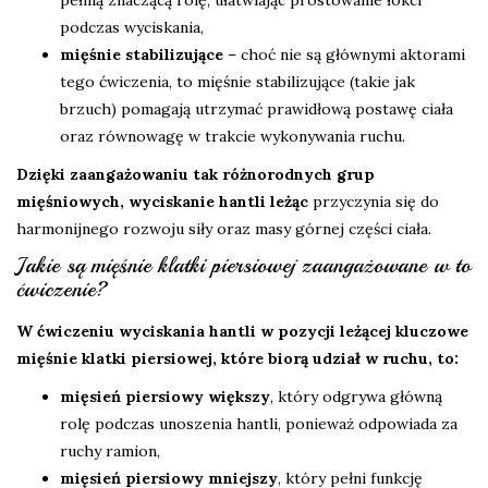
pełnią znaczącą rolę, ułatwiając prostowanie łokci
podczas wyciskania,
mięśnie stabilizujące
– choć nie są głównymi aktorami
tego ćwiczenia, to mięśnie stabilizujące (takie jak
brzuch) pomagają utrzymać prawidłową postawę ciała
oraz równowagę w trakcie wykonywania ruchu.
Dzięki zaangażowaniu tak różnorodnych grup
mięśniowych, wyciskanie hantli leżąc
przyczynia się do
harmonijnego rozwoju siły oraz masy górnej części ciała.
Jakie są mięśnie klatki piersiowej zaangażowane w to
ćwiczenie?
W ćwiczeniu wyciskania hantli w pozycji leżącej kluczowe
mięśnie klatki piersiowej, które biorą udział w ruchu, to:
mięsień piersiowy większy
, który odgrywa główną
rolę podczas unoszenia hantli, ponieważ odpowiada za
ruchy ramion,
mięsień piersiowy mniejszy
, który pełni funkcję