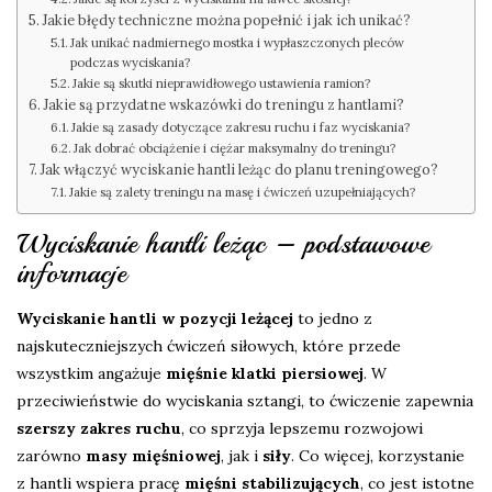
Jakie błędy techniczne można popełnić i jak ich unikać?
Jak unikać nadmiernego mostka i wypłaszczonych pleców
podczas wyciskania?
Jakie są skutki nieprawidłowego ustawienia ramion?
Jakie są przydatne wskazówki do treningu z hantlami?
Jakie są zasady dotyczące zakresu ruchu i faz wyciskania?
Jak dobrać obciążenie i ciężar maksymalny do treningu?
Jak włączyć wyciskanie hantli leżąc do planu treningowego?
Jakie są zalety treningu na masę i ćwiczeń uzupełniających?
Wyciskanie hantli leżąc – podstawowe
informacje
Wyciskanie hantli w pozycji leżącej
to jedno z
najskuteczniejszych ćwiczeń siłowych, które przede
wszystkim angażuje
mięśnie klatki piersiowej
. W
przeciwieństwie do wyciskania sztangi, to ćwiczenie zapewnia
szerszy zakres ruchu
, co sprzyja lepszemu rozwojowi
zarówno
masy mięśniowej
, jak i
siły
. Co więcej, korzystanie
z hantli wspiera pracę
mięśni stabilizujących
, co jest istotne