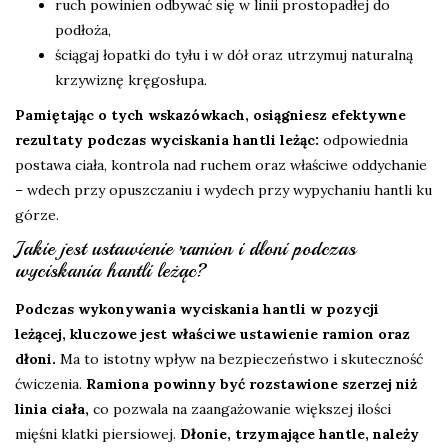
ruch powinien odbywać się w linii prostopadłej do
podłoża,
ściągaj łopatki do tyłu i w dół oraz utrzymuj naturalną
krzywiznę kręgosłupa.
Pamiętając o tych wskazówkach, osiągniesz efektywne
rezultaty podczas wyciskania hantli leżąc:
odpowiednia
postawa ciała, kontrola nad ruchem oraz właściwe oddychanie
– wdech przy opuszczaniu i wydech przy wypychaniu hantli ku
górze.
Jakie jest ustawienie ramion i dłoni podczas
wyciskania hantli leżąc?
Podczas wykonywania wyciskania hantli w pozycji
leżącej, kluczowe jest właściwe ustawienie ramion oraz
dłoni.
Ma to istotny wpływ na bezpieczeństwo i skuteczność
ćwiczenia.
Ramiona powinny być rozstawione szerzej niż
linia ciała,
co pozwala na zaangażowanie większej ilości
mięśni klatki piersiowej.
Dłonie, trzymające hantle, należy