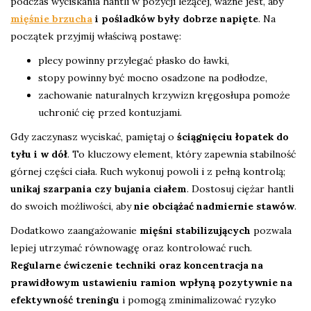
podczas wyciskania hantli w pozycji leżącej, ważne jest, aby
mięśnie brzucha
i pośladków były dobrze napięte
. Na
początek przyjmij właściwą postawę:
plecy powinny przylegać płasko do ławki,
stopy powinny być mocno osadzone na podłodze,
zachowanie naturalnych krzywizn kręgosłupa pomoże
uchronić cię przed kontuzjami.
Gdy zaczynasz wyciskać, pamiętaj o
ściągnięciu łopatek do
tyłu i w dół
. To kluczowy element, który zapewnia stabilność
górnej części ciała. Ruch wykonuj powoli i z pełną kontrolą;
unikaj szarpania czy bujania ciałem
. Dostosuj ciężar hantli
do swoich możliwości, aby
nie obciążać nadmiernie stawów
.
Dodatkowo zaangażowanie
mięśni stabilizujących
pozwala
lepiej utrzymać równowagę oraz kontrolować ruch.
Regularne ćwiczenie techniki oraz koncentracja na
prawidłowym ustawieniu ramion wpłyną pozytywnie na
efektywność treningu
i pomogą zminimalizować ryzyko