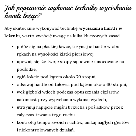
Jak poprawnie wykonać technikę wyciskania
hantli leżąc?
Aby skutecznie wykonywać technikę
wyciskania hantli w
leżeniu
, warto zwrócić uwagę na kilka kluczowych zasad:
połóż się na płaskiej ławce, trzymając hantle w obu
rękach na wysokości klatki piersiowej,
upewnij się, że twoje stopy są pewnie umocowane na
podłodze,
zgiń łokcie pod kątem około 70 stopni,
odsuwaj hantle od tułowia pod kątem około 60 stopni,
weź głęboki wdech podczas opuszczania ciężarów,
natomiast przy wypychaniu wykonaj wydech,
utrzymuj napięcie mięśni brzucha i pośladków przez
cały czas trwania tego ruchu,
kontroluj tempo swoich ruchów, unikaj nagłych gestów
i niekontrolowanych działań,