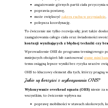
angażowanie górnych partii ciała przyczynia si
poprawia postawę,
może zwiększyć
zakres ruchu w przysiadzie
,
polepsza koordynację.
To ćwiczenie nie tylko rozwija siłę; jest także do
zaangażowania całego ciała oraz świadomości swoi
kontuzji wynikających z błędnej techniki czy 
Wprowadzenie OHS do programu treningowego powi
mniejszych obciążeń lub zastosować
gumę mini ban
temu osiągną lepsze wyniki bez ryzyka urazów zwi
OHS to kluczowy element dla tych, którzy pragną ws
Jakie są korzyści z wykonywania OHS?
Wykonywanie overhead squatu (OHS)
niesie za s
wszystkim, to ćwiczenie wpływa na:
poprawę mobilności w stawach skokowych, k