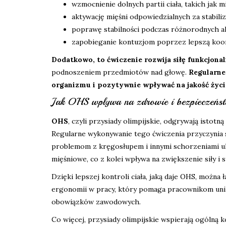
wzmocnienie dolnych partii ciała, takich jak m
aktywację mięśni odpowiedzialnych za stabiliz
poprawę stabilności podczas różnorodnych ak
zapobieganie kontuzjom poprzez lepszą koor
Dodatkowo, to ćwiczenie rozwija siłę funkcjonal
podnoszeniem przedmiotów nad głowę.
Regularne
organizmu i pozytywnie wpływać na jakość życi
Jak OHS wpływa na zdrowie i bezpieczeńs
OHS
, czyli przysiady olimpijskie, odgrywają istot
Regularne wykonywanie tego ćwiczenia przyczynia s
problemom z kręgosłupem i innymi schorzeniami u
mięśniowe, co z kolei wpływa na zwiększenie siły i 
Dzięki lepszej kontroli ciała, jaką daje OHS, możn
ergonomii w pracy, który pomaga pracownikom unik
obowiązków zawodowych.
Co więcej, przysiady olimpijskie wspierają ogólną 