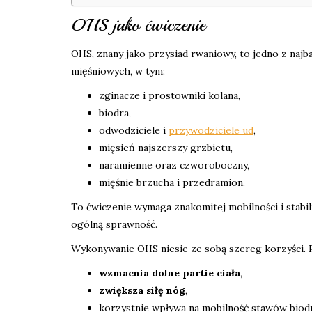
OHS jako ćwiczenie
OHS, znany jako przysiad rwaniowy, to jedno z naj
mięśniowych, w tym:
zginacze i prostowniki kolana,
biodra,
odwodziciele i
przywodziciele ud
,
mięsień najszerszy grzbietu,
naramienne oraz czworoboczny,
mięśnie brzucha i przedramion.
To ćwiczenie wymaga znakomitej mobilności i stabil
ogólną sprawność.
Wykonywanie OHS niesie ze sobą szereg korzyści. 
wzmacnia dolne partie ciała
,
zwiększa siłę nóg
,
korzystnie wpływa na mobilność stawów biod