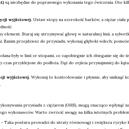
t)
są niezbędne do poprawnego wykonania tego ćwiczenia. Oto kil
:
cji wyjściowej.
Ustaw stopy na szerokość barków, a ciężar ciała 
ilność.
ny element. Staraj się utrzymywać głowę w naturalnej linii, a sylwet
. Zanim przejdziesz do przysiadu, wykonaj głęboki wdech; pomoże
olana były w linii ze stopami, co zapobiegnie ich zbieganie się do ś
y czas przyklejone do podłoża. Dąż do zejścia przynajmniej do kąta
ji wyjściowej.
Wykonuj to kontrolowanie i płynnie, aby uniknąć ko
.
wykonywania przysiadu z ciężarem (OHS), mogą znacząco wpłynąć n
jego wykonawców. Warto zwrócić uwagę na kilka istotnych proble
– Taka postura prowadzi do utraty równowagi i zwiększa ryzyko k