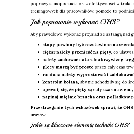
poprawy samopoczucia oraz efektywności w trakci
treningowych dla pracowników; pomoże to podnieść
Jak poprawnie wykonać OHS?
Aby prawidłowo wykonać przysiad ze sztangą nad g
stopy powinny być rozstawione na szerok
ciężar należy przenieść na pięty,
co ułatwia
należy zachować naturalną krzywiznę kręg
plecy muszą być proste
przez cały czas trw
ramiona należy wyprostować i zablokować
kontroluj kolana,
aby nie schodziły się do śr
upewnij się, że pięty są cały czas na ziemi,
napinaj mięśnie brzucha oraz pośladków
po
Przestrzeganie tych wskazówek sprawi, że OHS 
urazów.
Jakie są kluczowe elementy techniki OHS?