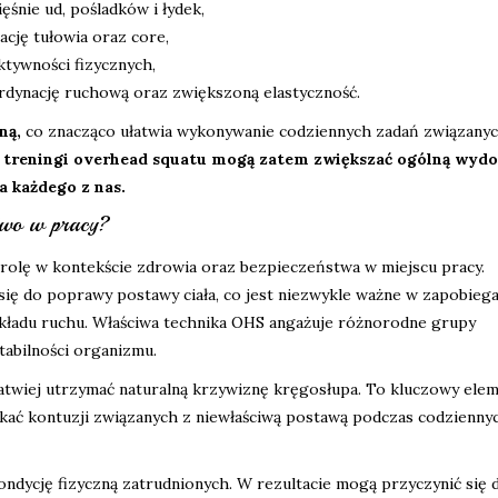
ięśnie ud, pośladków i łydek,
ację tułowia oraz core,
tywności fizycznych,
dynację ruchową oraz zwiększoną elastyczność.
ną,
co znacząco ułatwia wykonywanie codziennych zadań związanyc
 treningi overhead squatu mogą zatem zwiększać ogólną wydo
a każdego z nas.
two w pracy?
ną rolę w kontekście zdrowia oraz bezpieczeństwa w miejscu pracy.
ię do poprawy postawy ciała, co jest niezwykle ważne w zapobiega
kładu ruchu. Właściwa technika OHS angażuje różnorodne grupy
stabilności organizmu.
a łatwiej utrzymać naturalną krzywiznę kręgosłupa. To kluczowy ele
ać kontuzji związanych z niewłaściwą postawą podczas codzienny
kondycję fizyczną zatrudnionych. W rezultacie mogą przyczynić się 