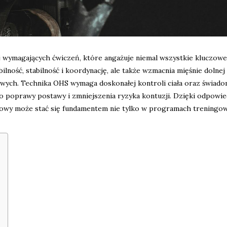
iej wymagających ćwiczeń, które angażuje niemal wszystkie kluczow
ność, stabilność i koordynację, ale także wzmacnia mięśnie dolnej 
towych. Technika OHS wymaga doskonałej kontroli ciała oraz świado
do poprawy postawy i zmniejszenia ryzyka kontuzji. Dzięki odpowi
iowy może stać się fundamentem nie tylko w programach treningow