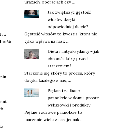
urazach, operacjach czy …
Jak zwiększyć gęstość
włosów dzięki
odpowiedniej diecie?
Gęstość włosów to kwestia, która nie
h z
tylko wpływa na nasz …
lność
Dieta i antyoksydanty – jak
chronić skórę przed
starzeniem?
Starzenie się skóry to proces, który
niu
dotyka każdego z nas, …
Piękne i zadbane
paznokcie w domu: proste
ment
wskazówki i produkty
ch
Piękne i zdrowe paznokcie to
marzenie wielu z nas, jednak …
do