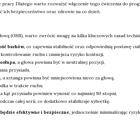
e pracy. Dlatego warto rozważyć włączenie tego ćwiczenia do pr
 ich bezpieczeństwo oraz zdrowie na co dzień.
łową (OHS), warto zwrócić uwagę na kilka kluczowych zasad techni
ość barków,
co zapewnia stabilność oraz odpowiednią postawę ciał
 kontrolowanie ruchu i zmniejsza ryzyko kontuzji,
osłupa,
a głowa powinna być w neutralnej pozycji,
ania przysiadu,
,
a sztanga powinna być umiejscowiona nieco za głową,
odka w trakcie ruchu,
a kąt przysiadu powinien wynosić co najmniej 90 stopni,
dczas całej serii, co dodatkowo stabilizuje sylwetkę.
będzie efektywne i bezpieczne,
jednocześnie minimalizując ryzy