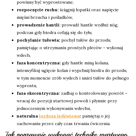
powinny być wyprostowane,
rozpoczęcie ruchu:
ściągnij łopatki oraz napięcie
mięśni brzucha i pośladków,
prowadzenie hantli:
prowadź hantle wzdłuż nóg,
podczas gdy biodra cofają się do tyłu,
pochylanie tułowia:
pochyl tułów do przodu,
pamiętając o utrzymaniu prostych pleców – wykonaj
wdech,
faza koncentryczna:
gdy hantle miną kolana,
intensyfikuj ugięcie kolan i wypchnij biodra do przodu,
w tym momencie zrób wydech i unieś tułów do pełnego
wyprostu,
faza ekscentryczna:
zadbaj o kontrolowany powrót –
wracaj do pozycji startowej powoli i płynnie przy
jednoczesnym wykonywaniu wdechu,
naturalna
lordoza lędźwiowa
:
pamiętaj o jej
zachowaniu przez cały czas trwania ćwiczenia.
Jak poprawnie wykonać technikę martwego