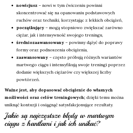
nowicjusz
– nowi w tym ćwiczeniu powinni
skoncentrować się na opanowaniu podstawowych
ruchów oraz techniki, korzystając z lekkich obciążeń,
początkujący
– mogą stopniowo zwiększać zarówno
ciężar, jak i intensywność swojego treningu,
średniozaawansowany
– powinny dążyć do poprawy
formy oraz podnoszenia obciążenia,
zaawansowany
– często próbują różnych wariantów
martwego ciągu i intensyfikują swoje treningi poprzez
dodanie większych ciężarów czy większej liczby
powtórzeń.
Ważne jest, aby dopasować obciążenie do własnych
możliwości oraz celów treningowych;
dzięki temu można
uniknąć kontuzji i osiągnąć satysfakcjonujące rezultaty.
Jakie są najczęstsze błędy w martwym
ciągu z hantlami i jak ich unikać?