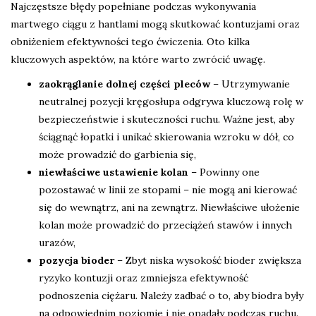
Najczęstsze błędy popełniane podczas wykonywania
martwego ciągu z hantlami mogą skutkować kontuzjami oraz
obniżeniem efektywności tego ćwiczenia. Oto kilka
kluczowych aspektów, na które warto zwrócić uwagę.
zaokrąglanie dolnej części pleców
– Utrzymywanie
neutralnej pozycji kręgosłupa odgrywa kluczową rolę w
bezpieczeństwie i skuteczności ruchu. Ważne jest, aby
ściągnąć łopatki i unikać skierowania wzroku w dół, co
może prowadzić do garbienia się,
niewłaściwe ustawienie kolan
– Powinny one
pozostawać w linii ze stopami – nie mogą ani kierować
się do wewnątrz, ani na zewnątrz. Niewłaściwe ułożenie
kolan może prowadzić do przeciążeń stawów i innych
urazów,
pozycja bioder
– Zbyt niska wysokość bioder zwiększa
ryzyko kontuzji oraz zmniejsza efektywność
podnoszenia ciężaru. Należy zadbać o to, aby biodra były
na odpowiednim poziomie i nie opadały podczas ruchu.