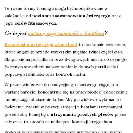
Te różne formy treningu mogą być modyfikowane w
zależności od
poziomu zaawansowania ćwiczącego
oraz
jego
celów fitnessowych
.
Co to jest
martwy ciąg rumuński z hantlami
?
Rumuński martwy ciąg z hantlami
to doskonałe ćwiczenie,
które angażuje przede wszystkim mięśnie tylnej części ciała.
Skupia się na pośladkach oraz dwugłowych udach, co czyni go
świetnym sposobem na wzmocnienie dolnych partii ciała i
poprawę stabilności oraz kontroli ruchu.
W przeciwieństwie do tradycyjnego martwego ciągu, ten
wariant bardziej koncentruje się na pracy bioder, jednocześnie
zmniejszając obciążenie kolan. Aby prawidłowo wykonać to
ćwiczenie, zacznij w pozycji stojącej z hantlami trzymanymi
przed sobą. Pamiętaj o
utrzymaniu prostych pleców
przez
cały czas; to sposób na uniknięcie kontuzji kręgosłupa.
Podczas wykonywania rumuńskiego martwego ciągu warto