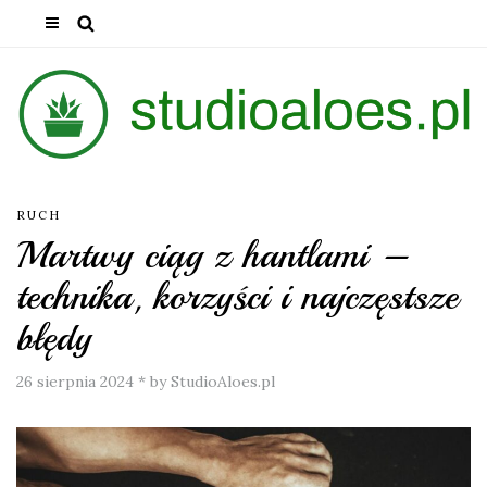
RUCH
Martwy ciąg z hantlami –
technika, korzyści i najczęstsze
błędy
26 sierpnia 2024
*
by StudioAloes.pl