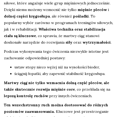
siłowe, które angażuje wiele grup mięśniowych jednocześnie.
Dzięki niemu możemy wzmocnić nie tylko
mięśnie pleców
i
dolnej części kręgosłupa
, ale również
pośladki
. To
popularny wybór zarówno w programach treningów siłowych,
jak i w rehabilitacji.
Właściwa technika oraz stabilizacja
ciała są kluczowe
, co sprawia, że martwy ciąg stanowi
doskonałe narzędzie do rozwijania
siły
oraz
wytrzymałości
.
Podczas wykonywania tego ćwiczenia niezwykle istotne jest
zachowanie odpowiedniej postawy:
ustaw stopy nieco wężej niż na wysokości bioder,
ściągnij łopatki, aby zapewnić stabilność kręgosłupa.
Martwy ciąg nie tylko wzmacnia dolną część pleców, ale
także skutecznie rozwija mięśnie core
, co przekłada się na
lepszą kontrolę ruchów
przy innych ćwiczeniach.
Ten wszechstronny ruch można dostosować do różnych
poziomów zaawansowania.
Kluczowe jest przestrzeganie