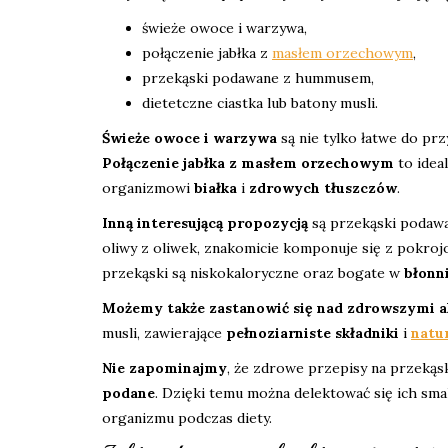
świeże owoce i warzywa,
połączenie jabłka z
masłem orzechowym
,
przekąski podawane z hummusem,
dietetczne ciastka lub batony musli.
Świeże owoce i warzywa
są nie tylko łatwe do prz
Połączenie jabłka z masłem orzechowym
to idea
organizmowi
białka
i
zdrowych tłuszczów
.
Inną interesującą propozycją
są przekąski podawa
oliwy z oliwek, znakomicie komponuje się z pokroj
przekąski są niskokaloryczne oraz bogate w
błonn
Możemy także zastanowić się nad zdrowszymi 
musli, zawierające
pełnoziarniste składniki
i
natur
Nie zapominajmy
, że zdrowe przepisy na przekąsk
podane
. Dzięki temu można delektować się ich sm
organizmu podczas diety.