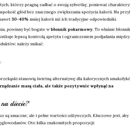
 tych, którzy pragną zadbać o swoją sylwetkę, ponieważ charakteryz
spokoić głód bez znacznego zwiększania spożycia kalorii. Na przyk
 nawet
30-40%
mniej kalorii niż ich tradycyjne odpowiedniki.
nia, powinny być bogate w
błonnik pokarmowy
. To właśnie błonni
skutkuje lepszą kontrolą apetytu i ograniczeniem podjadania między
duktów; należy unikać:
,
rzekąski stanowią świetną alternatywę dla kalorycznych smakołyk
rządzanie masą ciała, ale także pozytywnie wpłynąć na
 na diecie?
lko są smaczne, ale i pełne wartości odżywczych. Kluczowe jest, aby
węglowodanów. Oto kilka znakomitych propozycji: