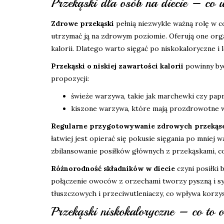
Przekąski dla osób na diecie – co 
Zdrowe przekąski
pełnią niezwykle ważną rolę w c
utrzymać ją na zdrowym poziomie. Oferują one org
kalorii. Dlatego warto sięgać po niskokaloryczne i
Przekąski o niskiej zawartości kalorii
powinny być
propozycji:
świeże warzywa, takie jak marchewki czy papr
kiszone warzywa, które mają prozdrowotne w
Regularne przygotowywanie zdrowych przekąs
łatwiej jest opierać się pokusie sięgania po mniej
zbilansowanie posiłków głównych z przekąskami, co 
Różnorodność składników w diecie
czyni posiłki 
połączenie owoców z orzechami tworzy pyszną i sy
tłuszczowych i przeciwutleniaczy, co wpływa korzy
Przekąski niskokaloryczne – co to 