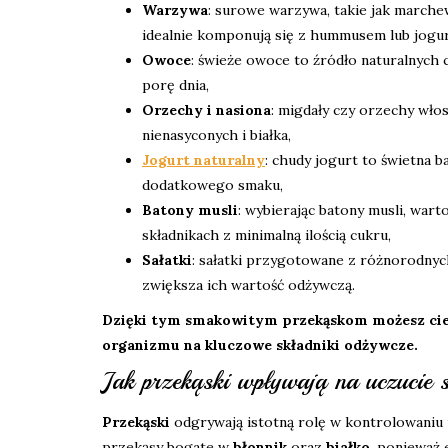
Warzywa
: surowe warzywa, takie jak marchew
idealnie komponują się z hummusem lub jogu
Owoce
: świeże owoce to źródło naturalnych 
porę dnia,
Orzechy i nasiona
: migdały czy orzechy wło
nienasyconych i białka,
Jogurt naturalny
: chudy jogurt to świetna 
dodatkowego smaku,
Batony musli
: wybierając batony musli, wart
składnikach z minimalną ilością cukru,
Sałatki
: sałatki przygotowane z różnorodnyc
zwiększa ich wartość odżywczą.
Dzięki tym smakowitym przekąskom możesz ciesz
organizmu na kluczowe składniki odżywcze.
Jak przekąski wpływają na uczucie s
Przekąski
odgrywają istotną rolę w kontrolowaniu uc
przekąsy bogate w
błonnik
oraz
białko
, ponieważ 