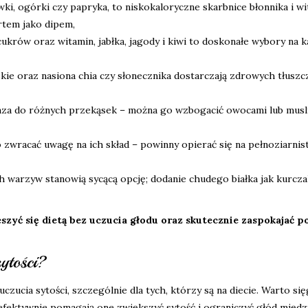
ki, ogórki czy papryka, to niskokaloryczne skarbnice błonnika i wi
rtem jako dipem,
cukrów oraz witamin, jabłka, jagody i kiwi to doskonałe wybory na k
skie oraz nasiona chia czy słonecznika dostarczają zdrowych tłusz
baza do różnych przekąsek – można go wzbogacić owocami lub musli
o zwracać uwagę na ich skład – powinny opierać się na pełnoziarnis
h warzyw stanowią sycącą opcję; dodanie chudego białka jak kurcz
yć się dietą bez uczucia głodu oraz skutecznie zaspokajać p
ytości?
zucia sytości, szczególnie dla tych, którzy są na diecie. Warto si
efektywnie pomagają one zwiększyć sytość i ograniczyć głód międz