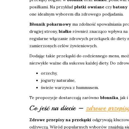
posiłkami. Na przykład
płatki owsiane
czy
batony 
one idealnym wyborem dla zdrowego podjadania.
Błonnik pokarmowy
ma zdolność spowalniania pro
drugiej strony,
białko
również znacząco wpływa na s
regularne włączanie zdrowych przekąsek do diety m
zamierzonych celów żywieniowych.
Dodając takie przekąski do codziennego menu, moż
niezwykle ważne dla sukcesu każdej diety. Do zdrow
orzechy,
jogurty naturalne,
świeże warzywa z hummusem.
Te propozycje dostarczają zarówno
błonnika
, jak i
Co jeść na diecie –
zdrowe przepis
Zdrowe przepisy na przekąski
odgrywają kluczową
odżywczą. Wśród popularnych wyborów znajdują się