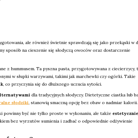
ygotowania, ale również świetnie sprawdzają się jako przekąski w 
lny sposób na cieszenie się słodyczą owoców oraz dostarczenie
ne z hummusem. Ta pyszna pasta, przygotowywana z ciecierzycy, ta
onymi w słupki warzywami, takimi jak marchewki czy ogórki. Takie
ik
, co przyczynia się do dłuższego uczucia sytości.
alternatywami
dla tradycyjnych słodyczy. Dietetyczne ciastka lub b
alne słodziki
, stanowią smaczną opcję bez obaw o nadmiar kalorii.
i powinny być nie tylko proste w wykonaniu, ale także
estetyczni
akiem bez wyrzutów sumienia i zadbać o odpowiednie odżywienie