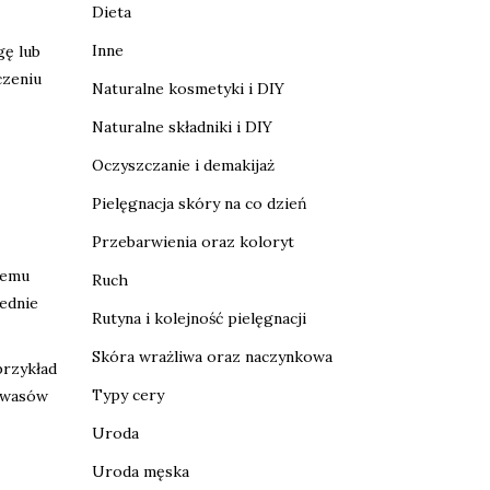
Dieta
Inne
gę lub
czeniu
Naturalne kosmetyki i DIY
Naturalne składniki i DIY
Oczyszczanie i demakijaż
Pielęgnacja skóry na co dzień
Przebarwienia oraz koloryt
temu
Ruch
iednie
Rutyna i kolejność pielęgnacji
Skóra wrażliwa oraz naczynkowa
przykład
Typy cery
 kwasów
Uroda
Uroda męska