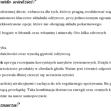
warto wiedzieć?
odziennej diecie, zwłaszcza dla tych, którzy pragną zredukować wa
anizmowi kluczowe składniki odżywcze, przy jednoczesnym ograni
 lekkostrawne opcje, które nie obciążają układu pokarmowego.
 bogate w błonnik oraz witaminy i minerały. Oto kilka zdrowych
yka,
łaściwości oraz wysoką gęstość odżywczą.
ek
sprzyja rozwijaniu korzystnych nawyków żywieniowych. Dzięki 
 wartościowe produkty w chwilach głodu. Ważne jest również odpow
pozwala dłużej cieszyć się uczuciem sytości.
bardziej atrakcyjnymi i zachęca do ich regularnego spożywania. Na 
cącą przekąskę. Taka kombinacja dostarcza energii oraz cennych
stnie na nasze samopoczucie.
oznacza?