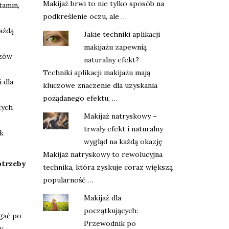
Makijaż brwi to nie tylko sposób na
tamin,
podkreślenie oczu, ale …
ażdą
Jakie techniki aplikacji
makijażu zapewnią
czów
naturalny efekt?
Techniki aplikacji makijażu mają
 dla
kluczowe znaczenie dla uzyskania
pożądanego efektu, …
tych
Makijaż natryskowy –
trwały efekt i naturalny
ak
wygląd na każdą okazję
Makijaż natryskowy to rewolucyjna
otrzeby
technika, która zyskuje coraz większą
popularność …
Makijaż dla
początkujących:
ęgać po
Przewodnik po
y