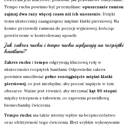
Tempo ruchu powinno być przemyślane:
opuszczanie ramion
zajmuj dwa razy więcej czasu niż ich unoszenie.
Dzięki
temu skuteczniej zaangażujesz mięśnie klatki piersiowej. Na
koniec przywiedź ramiona do pozycji wyjściowej, kończąc
powtórzenie w kontrolowany sposób.
Jak zakres ruchu i tempo ruchu wpływają na rozpiętki
hantlami?
Zakres ruchu
i
tempo
odgrywają kluczową rolę w
skuteczności rozpiętek hantlami. Odpowiedni zakres
powinien umożliwiać
pełne rozciągnięcie mięśni klatki
piersiowej
, co jest niezbędne, aby poczuć napięcie w tym
obszarze. Ważne jest również, aby utrzymać
kąt 90 stopni
między tricepsem a tułowiem, co zapewnia prawidłową
biomechanikę ćwiczenia.
Tempo ruchu
ma także istotny wpływ na bezpieczeństwo
oraz efektywność tego ćwiczenia. Zbyt szybkie wykonywanie