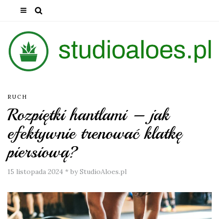
RUCH
Rozpiętki hantlami – jak
efektywnie trenować klatkę
piersiową?
15 listopada 2024
*
by StudioAloes.pl