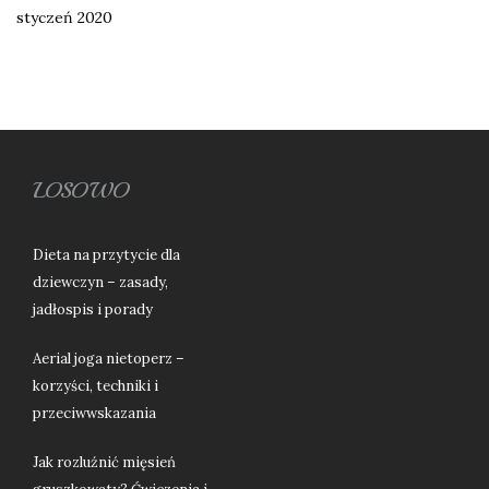
styczeń 2020
LOSOWO
Dieta na przytycie dla
dziewczyn – zasady,
jadłospis i porady
Aerial joga nietoperz –
korzyści, techniki i
przeciwwskazania
Jak rozluźnić mięsień