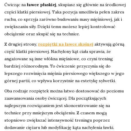
Ćwicząc na
ławce płaskiej
, skupiasz się głównie na środkowej
części klatki piersiowej. Taka pozycja umożliwia pełen zakres
ruchu, co sprzyja zarówno budowaniu masy mięśniowej, jak i
zwiększaniu siły. Dzięki temu możesz lepiej kontrolować
obciążenie oraz skupić się na technice.
Z drugiej strony,
rozpiętki na ławce skośnej
aktywują górną
część klatki piersiowej. Nachylony kąt ciała sprawia, że
angażowane są inne włókna mięśniowe, co czyni trening
bardziej różnorodnym. To ćwiczenie przyczynia się do
lepszego rozwinięcia mięśnia piersiowego większego w jego
górnej partii, co wpływa korzystnie na estetykę sylwetki.
Oba rodzaje rozpiętek można łatwo dostosować do poziomu
zaawansowania osoby ćwiczącej. Dla początkujących
najlepszym rozwiązaniem jest skoncentrowanie się na
technice przy mniejszym obciążeniu. Z czasem mogą
stopniowo zwiększać intensywność treningu poprzez
dodawanie ciężaru lub modyfikację kąta nachylenia ławki.