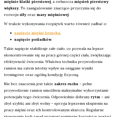
mięśnie klatki piersiowej
, a zwłaszcza
mięsień piersiowy
większy
. To zaangażowanie znacząco przyczynia się do
rozwoju
siły
oraz
masy mięśniowej
.
W trakcie wykonywania rozpiętek warto również zadbać o:
napięcie mięśni brzucha
,
napięcie pośladków
.
Takie napięcie stabilizuje całe ciało, co pozwala na lepsze
skoncentrowanie się na pracy górnej części ciała, zwiększając
efektywność ćwiczenia. Właściwa technika przywodzenia
ramion ma zatem istotny wpływ na osiągane wyniki
treningowe oraz ogólną kondycję fizyczną.
Nie bez znaczenia jest także
zakres ruchu
– pełne
przywodzenie ramion umożliwia maksymalne wykorzystanie
potencjału tego ćwiczenia. Odpowiednio dobrany
rytm
– ani
zbyt szybki, ani zbyt wolny – sprzyja lepszemu skupieniu na
pracy mięśni oraz ich kontrolowanym skurczu. Regularne
stosowanie tych zasad przynosi wymierne korzyści w postaci