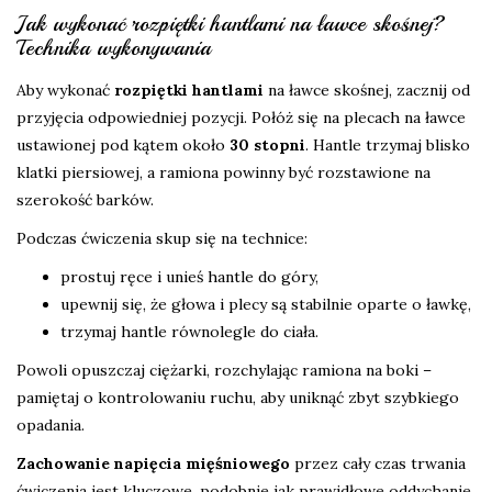
Jak wykonać rozpiętki hantlami na ławce skośnej?
Technika wykonywania
Aby wykonać
rozpiętki hantlami
na ławce skośnej, zacznij od
przyjęcia odpowiedniej pozycji. Połóż się na plecach na ławce
ustawionej pod kątem około
30 stopni
. Hantle trzymaj blisko
klatki piersiowej, a ramiona powinny być rozstawione na
szerokość barków.
Podczas ćwiczenia skup się na technice:
prostuj ręce i unieś hantle do góry,
upewnij się, że głowa i plecy są stabilnie oparte o ławkę,
trzymaj hantle równolegle do ciała.
Powoli opuszczaj ciężarki, rozchylając ramiona na boki –
pamiętaj o kontrolowaniu ruchu, aby uniknąć zbyt szybkiego
opadania.
Zachowanie napięcia mięśniowego
przez cały czas trwania
ćwiczenia jest kluczowe, podobnie jak prawidłowe oddychanie.