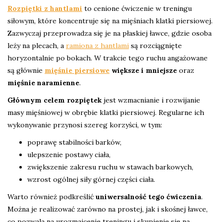
Rozpiętki z hantlami
to cenione ćwiczenie w treningu
siłowym, które koncentruje się na mięśniach klatki piersiowej.
Zazwyczaj przeprowadza się je na płaskiej ławce, gdzie osoba
leży na plecach, a
ramiona z hantlami
są rozciągnięte
horyzontalnie po bokach. W trakcie tego ruchu angażowane
są głównie
mięśnie piersiowe
większe i mniejsze
oraz
mięśnie naramienne
.
Głównym celem rozpiętek
jest wzmacnianie i rozwijanie
masy mięśniowej w obrębie klatki piersiowej. Regularne ich
wykonywanie przynosi szereg korzyści, w tym:
poprawę stabilności barków,
ulepszenie postawy ciała,
zwiększenie zakresu ruchu w stawach barkowych,
wzrost ogólnej siły górnej części ciała.
Warto również podkreślić
uniwersalność tego ćwiczenia
.
Można je realizować zarówno na prostej, jak i skośnej ławce,
co pozwala na urozmaicenie treningu i skupienie się na