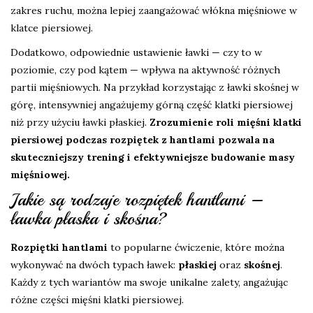
zakres ruchu, można lepiej zaangażować włókna mięśniowe w
klatce piersiowej.
Dodatkowo, odpowiednie ustawienie ławki — czy to w
poziomie, czy pod kątem — wpływa na aktywność różnych
partii mięśniowych. Na przykład korzystając z ławki skośnej w
górę, intensywniej angażujemy górną część klatki piersiowej
niż przy użyciu ławki płaskiej.
Zrozumienie roli mięśni klatki
piersiowej podczas rozpiętek z hantlami pozwala na
skuteczniejszy trening i efektywniejsze budowanie masy
mięśniowej.
Jakie są rodzaje rozpiętek hantlami –
ławka płaska i skośna?
Rozpiętki hantlami
to popularne ćwiczenie, które można
wykonywać na dwóch typach ławek:
płaskiej
oraz
skośnej
.
Każdy z tych wariantów ma swoje unikalne zalety, angażując
różne części mięśni klatki piersiowej.