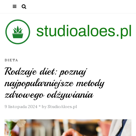
DIETA
Rodzaje diet: poznaj
najpopularniejsze metody
zdrowego odżywiania
9 listopada 2024
*
by StudioAloes.pl