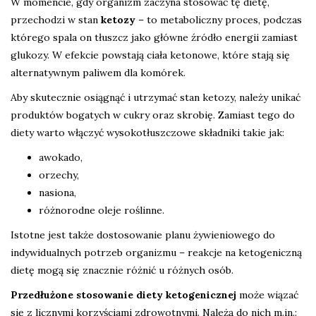
W momencie, gdy organizm zaczyna stosować tę dietę,
przechodzi w stan
ketozy
– to metaboliczny proces, podczas
którego spala on tłuszcz jako główne źródło energii zamiast
glukozy. W efekcie powstają ciała ketonowe, które stają się
alternatywnym paliwem dla komórek.
Aby skutecznie osiągnąć i utrzymać stan ketozy, należy unikać
produktów bogatych w cukry oraz skrobię. Zamiast tego do
diety warto włączyć wysokotłuszczowe składniki takie jak:
awokado,
orzechy,
nasiona,
różnorodne oleje roślinne.
Istotne jest także dostosowanie planu żywieniowego do
indywidualnych potrzeb organizmu – reakcje na ketogeniczną
dietę mogą się znacznie różnić u różnych osób.
Przedłużone stosowanie diety ketogenicznej
może wiązać
się z licznymi korzyściami zdrowotnymi. Należą do nich m.in.: