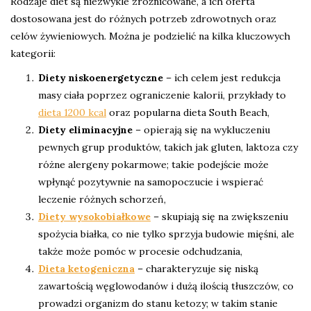
Rodzaje diet są niezwykle zróżnicowane, a ich oferta
dostosowana jest do różnych potrzeb zdrowotnych oraz
celów żywieniowych. Można je podzielić na kilka kluczowych
kategorii:
Diety niskoenergetyczne
– ich celem jest redukcja
masy ciała poprzez ograniczenie kalorii, przykłady to
dieta 1200 kcal
oraz popularna dieta South Beach,
Diety eliminacyjne
– opierają się na wykluczeniu
pewnych grup produktów, takich jak gluten, laktoza czy
różne alergeny pokarmowe; takie podejście może
wpłynąć pozytywnie na samopoczucie i wspierać
leczenie różnych schorzeń,
Diety wysokobiałkowe
– skupiają się na zwiększeniu
spożycia białka, co nie tylko sprzyja budowie mięśni, ale
także może pomóc w procesie odchudzania,
Dieta ketogeniczna
– charakteryzuje się niską
zawartością węglowodanów i dużą ilością tłuszczów, co
prowadzi organizm do stanu ketozy; w takim stanie