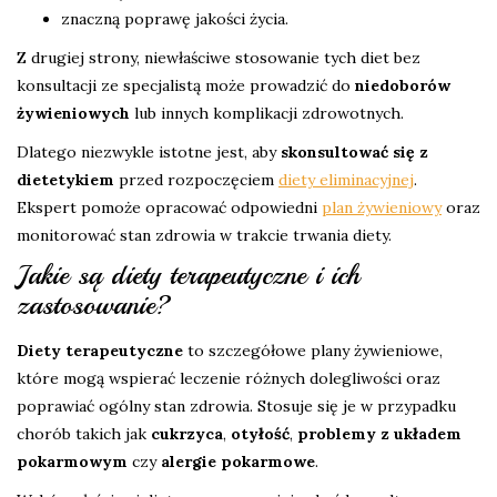
znaczną poprawę jakości życia.
Z drugiej strony, niewłaściwe stosowanie tych diet bez
konsultacji ze specjalistą może prowadzić do
niedoborów
żywieniowych
lub innych komplikacji zdrowotnych.
Dlatego niezwykle istotne jest, aby
skonsultować się z
dietetykiem
przed rozpoczęciem
diety eliminacyjnej
.
Ekspert pomoże opracować odpowiedni
plan żywieniowy
oraz
monitorować stan zdrowia w trakcie trwania diety.
Jakie są diety terapeutyczne i ich
zastosowanie?
Diety terapeutyczne
to szczegółowe plany żywieniowe,
które mogą wspierać leczenie różnych dolegliwości oraz
poprawiać ogólny stan zdrowia. Stosuje się je w przypadku
chorób takich jak
cukrzyca
,
otyłość
,
problemy z układem
pokarmowym
czy
alergie pokarmowe
.