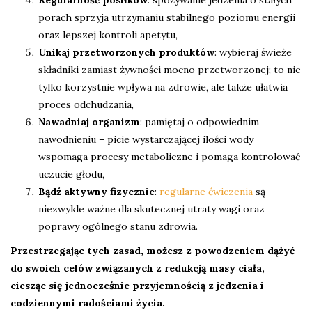
Regularność posiłków
: spożywanie jedzenia o stałych
porach sprzyja utrzymaniu stabilnego poziomu energii
oraz lepszej kontroli apetytu,
Unikaj przetworzonych produktów
: wybieraj świeże
składniki zamiast żywności mocno przetworzonej; to nie
tylko korzystnie wpływa na zdrowie, ale także ułatwia
proces odchudzania,
Nawadniaj organizm
: pamiętaj o odpowiednim
nawodnieniu – picie wystarczającej ilości wody
wspomaga procesy metaboliczne i pomaga kontrolować
uczucie głodu,
Bądź aktywny fizycznie
:
regularne ćwiczenia
są
niezwykle ważne dla skutecznej utraty wagi oraz
poprawy ogólnego stanu zdrowia.
Przestrzegając tych zasad, możesz z powodzeniem dążyć
do swoich celów związanych z redukcją masy ciała,
ciesząc się jednocześnie przyjemnością z jedzenia i
codziennymi radościami życia.