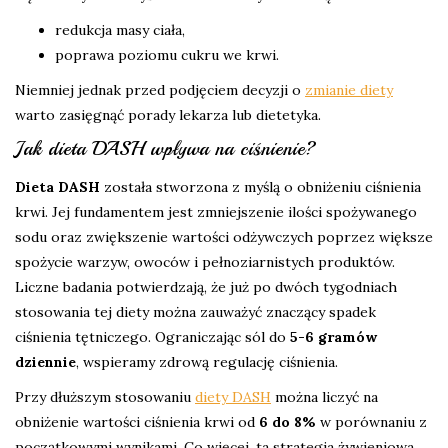
redukcja masy ciała,
poprawa poziomu cukru we krwi.
Niemniej jednak przed podjęciem decyzji o
zmianie diety
warto zasięgnąć porady lekarza lub dietetyka.
Jak dieta DASH wpływa na ciśnienie?
Dieta DASH
została stworzona z myślą o obniżeniu ciśnienia
krwi. Jej fundamentem jest zmniejszenie ilości spożywanego
sodu oraz zwiększenie wartości odżywczych poprzez większe
spożycie warzyw, owoców i pełnoziarnistych produktów.
Liczne badania potwierdzają, że już po dwóch tygodniach
stosowania tej diety można zauważyć znaczący spadek
ciśnienia tętniczego. Ograniczając sól do
5-6 gramów
dziennie
, wspieramy zdrową regulację ciśnienia.
Przy dłuższym stosowaniu
diety DASH
można liczyć na
obniżenie wartości ciśnienia krwi od
6 do 8%
w porównaniu z
początkowymi wynikami. Co więcej, ta strategia żywieniowa