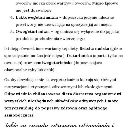
owoców morza obok warzyw i owoców. Mięso lądowe
nie jest dozwolone,
Laktowegetarianizm
– dopuszcza jedynie mleczne
przetwory, nie zezwalając na spożycie jaj ani mięsa,
Owogetarianizm
– ogranicza się wyłącznie do jaj jako
produktu pochodzenia zwierzęcego.
Istnieją również inne warianty tej diety:
fleksitariańska
(gdzie
sporadycznie można jeść mięso),
frutariańska
(oparta tylko na
owocach) oraz
semiwegetariańska
(dopuszczająca
okazjonalne ryby lub drób).
Osoby decydujące się na wegetarianizm kierują się różnymi
motywacjami: etycznymi, zdrowotnymi lub ekologicznymi.
Odpowiednio zbilansowana dieta dostarcza organizmowi
wszystkich niezbędnych składników odżywczych i może
przyczynić się do poprawy zdrowia oraz ogólnego
samopoczucia.
Jakie są zasady zdrowego odżywiania i