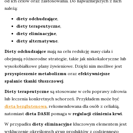
od ich celów oraz zastosowania. Do najważniejszych z nich
należą:
diety odchudzające
,
diety terapeutyczne
,
diety eliminacyjne
,
diety alternatywne
.
Diety odchudzające
mają na celu redukcję masy ciała i
obejmują różnorodne strategie, takie jak niskokaloryczne lub
wysokobiałkowe plany żywieniowe. Dzięki nim możliwe jest
przyspieszenie metabolizmu
oraz
efektywniejsze
spalanie tkanki tłuszczowej
.
Diety terapeutyczne
są stosowane w celu poprawy zdrowia
lub leczenia konkretnych schorzeń. Przykładem może być
dieta bezglutenowa
, rekomendowana dla osób z celiakią,
natomiast
dieta DASH
pomaga w
regulacji ciśnienia krwi
.
W przypadku
diety eliminacyjne
kluczowym elementem jest
wykluczenie określonych grup produktów z codziennego