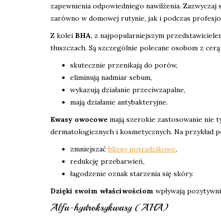
zapewnienia odpowiedniego nawilżenia. Zazwyczaj 
zarówno w domowej rutynie, jak i podczas profesj
Z kolei
BHA
, z najpopularniejszym przedstawiciel
tłuszczach. Są szczególnie polecane osobom z cerą
skutecznie przenikają do porów,
eliminują nadmiar sebum,
wykazują działanie przeciwzapalne,
mają działanie antybakteryjne.
Kwasy owocowe
mają szerokie zastosowanie nie ty
dermatologicznych i kosmetycznych. Na przykład p
zmniejszać
blizny potrądzikowe
,
redukcję przebarwień,
łagodzenie oznak starzenia się skóry.
Dzięki swoim właściwościom
wpływają pozytywnie
Alfa-hydroksykwasy (AHA)