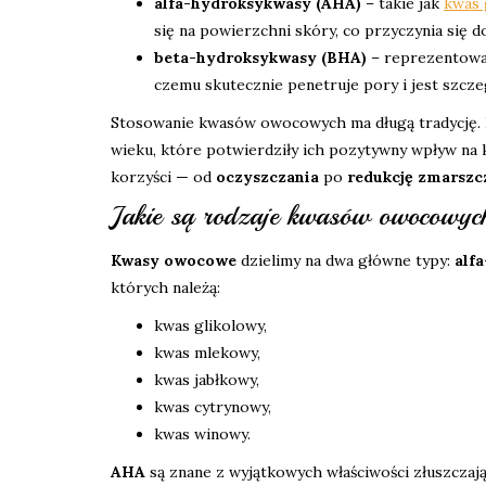
alfa-hydroksykwasy (AHA)
– takie jak
kwas 
się na powierzchni skóry, co przyczynia się do 
beta-hydroksykwasy (BHA)
– reprezentow
czemu skutecznie penetruje pory i jest szcze
Stosowanie kwasów owocowych ma długą tradycję. 
wieku, które potwierdziły ich pozytywny wpływ na 
korzyści — od
oczyszczania
po
redukcję zmarszc
Jakie są rodzaje kwasów owocowych
Kwasy owocowe
dzielimy na dwa główne typy:
alf
których należą:
kwas glikolowy,
kwas mlekowy,
kwas jabłkowy,
kwas cytrynowy,
kwas winowy.
AHA
są znane z wyjątkowych właściwości złuszczają