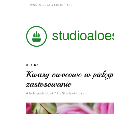
WSPÓŁPRACA I KONTAKT
URODA
Kwasy owocowe w pielęgna
zastosowanie
4 listopada 2024
*
by StudioAloes.pl