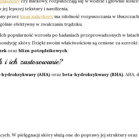
glikolowy
czy mlekowy, rozpuszczają się w wodzie i głównie konce
jej lepszej tekstury i nawilżenia,
any przez
kwas salicylowy
, ma zdolność rozpuszczania w tłuszczach,
gólnie efektywny w zwalczaniu trądziku.
Ich popularność wzrosła po badaniach przeprowadzonych w latach
kondycję skóry. Dzięki swoim właściwościom są cenione za szeroki
zek
oraz
blizn potrądzikowych
.
 i ich zastosowanie?
a-hydroksykwasy (AHA)
oraz
beta-hydroksykwasy (BHA)
. AHA, 
cych. W pielęgnacji skóry służą one do poprawy jej struktury oraz