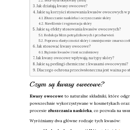
Beta-hydroksykwasy (BHA)
Jak działają kwasy owocowe?
Jakie są korzyści stosowania kwasów owocowych w pi
Złuszczanie naskórka i oczyszczanie skóry
Nawilżenie i regeneracja skóry
Jakie są efekty stosowania kwasów owocowych?
Redukcja blizn potrądzikowych i przebarwień
Poprawa elastyczności skóry i zmniejszenie zmarszcze
Jak stosować kwasy owocowe?
Stężenie kwasów i test uczuleniowy
Jak kwasy owocowe wpływają na typy skóry?
Jakie są peelingi chemiczne z kwasami owocowymi?
Dlaczego ochrona przeciwsłoneczna jest ważna po
Czym są kwasy owocowe?
Kwasy owocowe
to naturalne składniki, które odgr
powszechnie wykorzystywane w kosmetykach oraz ró
procesie
złuszczania naskórka
, co pozwala na us
Wyróżniamy dwa główne rodzaje tych kwasów: