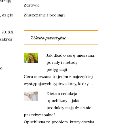
ntrują
Zdrowie
 dzięki
Złuszczanie i peelingi
 70. XX
Warto przeczytać
 zakres
Jak dbać o cerę mieszana:
porady i metody
do
pielęgnacji
Cera mieszana to jeden z najczęściej
występujących typów skóry, który …
Dieta a redukcja
opuchlizny – jakie
produkty mają działanie
przeciwzapalne?
Opuchlizna to problem, który dotyka