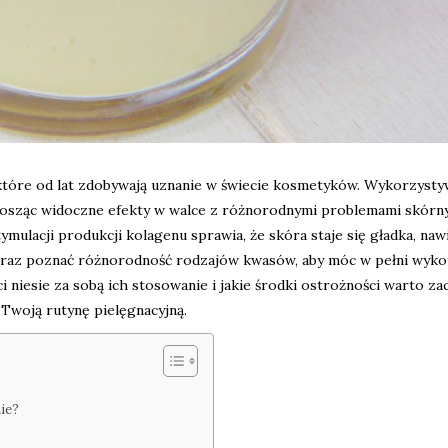
które od lat zdobywają uznanie w świecie kosmetyków. Wykorzyst
zynosząc widoczne efekty w walce z różnorodnymi problemami skórny
ulacji produkcji kolagenu sprawia, że skóra staje się gładka, nawi
ia oraz poznać różnorodność rodzajów kwasów, aby móc w pełni wyko
ści niesie za sobą ich stosowanie i jakie środki ostrożności warto z
Twoją rutynę pielęgnacyjną.
ie?