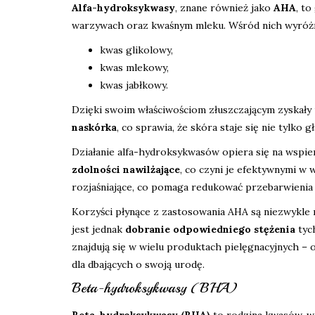
Alfa-hydroksykwasy
, znane również jako
AHA
, t
warzywach oraz kwaśnym mleku. Wśród nich wyróżnia
kwas glikolowy,
kwas mlekowy,
kwas jabłkowy.
Dzięki swoim właściwościom złuszczającym zyskały
naskórka
, co sprawia, że skóra staje się nie tylko 
Działanie alfa-hydroksykwasów opiera się na wspier
zdolności nawilżające
, co czyni je efektywnymi w
rozjaśniające, co pomaga redukować przebarwienia 
Korzyści płynące z zastosowania AHA są niezwykl
jest jednak
dobranie odpowiedniego stężenia
tyc
znajdują się w wielu produktach pielęgnacyjnych 
dla dbających o swoją urodę.
Beta-hydroksykwasy (BHA)
Beta-hydroksykwasy (BHA)
to rodzina kwasów, w