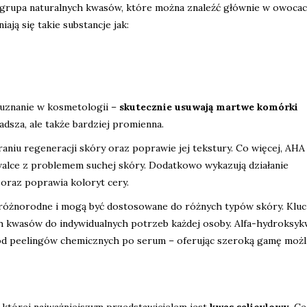
o grupa naturalnych kwasów, które można znaleźć głównie w owocac
ją się takie substancje jak:
 uznanie w kosmetologii –
skutecznie usuwają martwe komórki
gładsza, ale także bardziej promienna.
aniu regeneracji skóry oraz poprawie jej tekstury. Co więcej, AHA
 walce z problemem suchej skóry. Dodatkowo wykazują działanie
oraz poprawia koloryt cery.
e różnorodne i mogą być dostosowane do różnych typów skóry. Klu
h kwasów do indywidualnych potrzeb każdej osoby. Alfa-hydroksyk
– od peelingów chemicznych po serum – oferując szeroką gamę możl
 której najważniejszym przedstawicielem jest
kwas salicylowy
. C