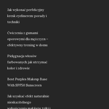
Jak wykonać perfekcyjny
kresk eyelinerem: porady i
techniki
Ćwiczenia z gumami
oporowymi dla mężczyzn –
efektywny trening w domu
Pielęgnacja włosów
farbowanych: jak utrzymać
kolor i zdrowie
Best Purples Makeup Base
With SPF50 Sunscreen
Jak uzyskać efekt naturalnie
nieskazitelnego
wykończenia makijażu: triki i