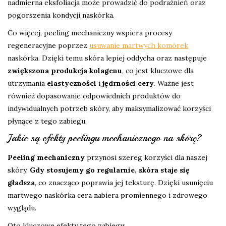
nadmierna eksfoliacja może prowadzić do podrażnień oraz
pogorszenia kondycji naskórka.
Co więcej, peeling mechaniczny wspiera procesy
regeneracyjne poprzez
usuwanie martwych komórek
naskórka. Dzięki temu skóra lepiej oddycha oraz następuje
zwiększona produkcja kolagenu
, co jest kluczowe dla
utrzymania
elastyczności
i
jędrności cery
. Ważne jest
również dopasowanie odpowiednich produktów do
indywidualnych potrzeb skóry, aby maksymalizować korzyści
płynące z tego zabiegu.
Jakie są efekty peelingu mechanicznego na skórę?
Peeling mechaniczny
przynosi szereg korzyści dla naszej
skóry.
Gdy stosujemy go regularnie, skóra staje się
gładsza
, co znacząco poprawia jej teksturę. Dzięki usunięciu
martwego naskórka cera nabiera promiennego i zdrowego
wyglądu.
Oto kluczowe efekty tego zabiegu: