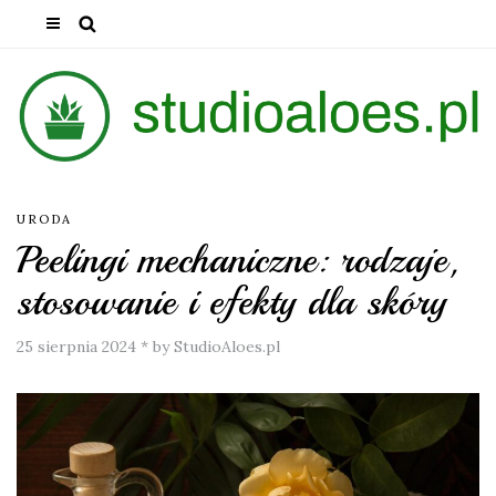
URODA
Peelingi mechaniczne: rodzaje,
stosowanie i efekty dla skóry
25 sierpnia 2024
*
by StudioAloes.pl