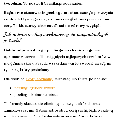
tygodniu
. To pozwoli Ci uniknąć podrażnień.
Regularne stosowanie peelingu mechanicznego
przyczynia
się do efektywnego oczyszczania i wygładzania powierzchni
cery.
To kluczowy element dbania o zdrowy wygląd!
Jak dobrać peeling mechaniczny do indywidualnych
potrzeb?
Dobór odpowiedniego peelingu mechanicznego
ma
ogromne znaczenie dla osiągnięcia najlepszych rezultatów w
pielęgnacji skóry. Przede wszystkim warto zwrócić uwagę na
typ cery, który posiadamy.
Dla osób ze
skórą normalną
, mieszaną lub tłustą poleca się:
peelingi gruboziarniste
,
peelingi drobnoziarniste.
Te formuły skutecznie eliminują martwy naskórek oraz
zanieczyszczenia. Natomiast osoby z cerą suchą bądź wrażliwą
powinny postawić na
drobnoziarniste peelingi
, które są