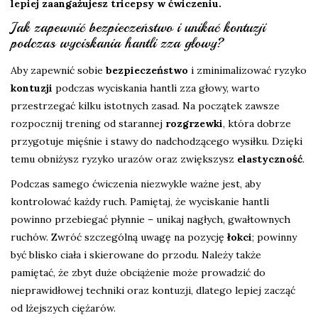
lepiej zaangażujesz tricepsy w ćwiczeniu.
Jak zapewnić bezpieczeństwo i unikać kontuzji
podczas wyciskania hantli zza głowy?
Aby zapewnić sobie
bezpieczeństwo
i zminimalizować ryzyko
kontuzji
podczas wyciskania hantli zza głowy, warto
przestrzegać kilku istotnych zasad. Na początek zawsze
rozpocznij trening od starannej
rozgrzewki
, która dobrze
przygotuje mięśnie i stawy do nadchodzącego wysiłku. Dzięki
temu obniżysz ryzyko urazów oraz zwiększysz
elastyczność
.
Podczas samego ćwiczenia niezwykle ważne jest, aby
kontrolować każdy ruch. Pamiętaj, że wyciskanie hantli
powinno przebiegać płynnie – unikaj nagłych, gwałtownych
ruchów. Zwróć szczególną uwagę na pozycję
łokci
; powinny
być blisko ciała i skierowane do przodu. Należy także
pamiętać, że zbyt duże obciążenie może prowadzić do
nieprawidłowej techniki oraz kontuzji, dlatego lepiej zacząć
od lżejszych ciężarów.