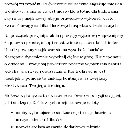
rozwój
tricepsów
. To ćwiczenie skutecznie angażuje mięsień
trójgłowy ramienia, co jest niezwykle istotne dla budowania
siły i masy mięśniowej. Aby je prawidłowo wykonać, warto
zwrócić uwagę na kilka kluczowych aspektów technicznych.
Na początek przyjmij stabilną pozycję wyjściową – upewnij się,
że plecy są proste, a nogi rozstawione na szerokość bioder.
Hantle powinny znajdować się na wysokości barków.
Następnie dynamicznie wypchnij ciężar w górę. Nie zapomnij
o oddechu – wydychaj powietrze podczas wypychania hantli i
wdychaj je przy ich opuszczaniu. Kontrola ruchu jest
niezbędna; pomoże to uniknąć kontuzji oraz zwiększy
efektywność Twojego treningu.
Możesz wykonywać to ćwiczenie zarówno w pozycji stojącej,
jak i siedzącej. Każda z tych opcji ma swoje zalety:
osoby wykonujące je siedząc często mają łatwiej z
utrzymaniem stabilności,
pozycja stojąca angażuje dodatkowo mięśnie