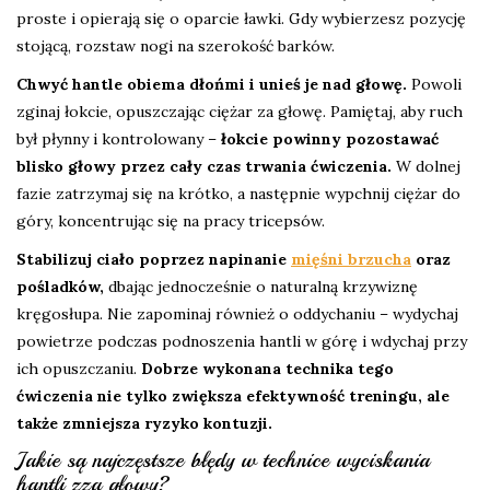
proste i opierają się o oparcie ławki. Gdy wybierzesz pozycję
stojącą, rozstaw nogi na szerokość barków.
Chwyć hantle obiema dłońmi i unieś je nad głowę.
Powoli
zginaj łokcie, opuszczając ciężar za głowę. Pamiętaj, aby ruch
był płynny i kontrolowany –
łokcie powinny pozostawać
blisko głowy przez cały czas trwania ćwiczenia.
W dolnej
fazie zatrzymaj się na krótko, a następnie wypchnij ciężar do
góry, koncentrując się na pracy tricepsów.
Stabilizuj ciało poprzez napinanie
mięśni brzucha
oraz
pośladków,
dbając jednocześnie o naturalną krzywiznę
kręgosłupa. Nie zapominaj również o oddychaniu – wydychaj
powietrze podczas podnoszenia hantli w górę i wdychaj przy
ich opuszczaniu.
Dobrze wykonana technika tego
ćwiczenia nie tylko zwiększa efektywność treningu, ale
także zmniejsza ryzyko kontuzji.
Jakie są najczęstsze błędy w technice wyciskania
hantli zza głowy?