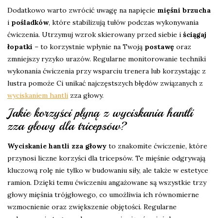
Dodatkowo warto zwrócić uwagę na napięcie
mięśni brzucha
i
pośladków
, które stabilizują tułów podczas wykonywania
ćwiczenia. Utrzymuj wzrok skierowany przed siebie i
ściągaj
łopatki
– to korzystnie wpłynie na Twoją
postawę
oraz
zmniejszy ryzyko urazów. Regularne monitorowanie techniki
wykonania ćwiczenia przy wsparciu trenera lub korzystając z
lustra pomoże Ci unikać najczęstszych błędów związanych z
wyciskaniem hantli
zza głowy.
Jakie korzyści płyną z wyciskania hantli
zza głowy dla tricepsów?
Wyciskanie hantli zza głowy
to znakomite ćwiczenie, które
przynosi liczne korzyści dla tricepsów. Te mięśnie odgrywają
kluczową rolę nie tylko w budowaniu siły, ale także w estetyce
ramion. Dzięki temu ćwiczeniu angażowane są wszystkie trzy
głowy mięśnia trójgłowego, co umożliwia ich równomierne
wzmocnienie oraz zwiększenie objętości. Regularne