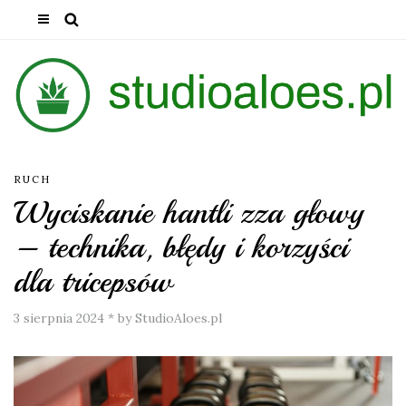
RUCH
Wyciskanie hantli zza głowy
– technika, błędy i korzyści
dla tricepsów
3 sierpnia 2024
*
by StudioAloes.pl