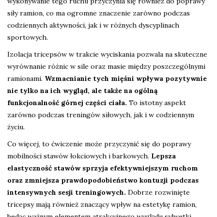
wykonywanie tego ruchu przyczynia się również do poprawy
siły ramion, co ma ogromne znaczenie zarówno podczas
codziennych aktywności, jak i w różnych dyscyplinach
sportowych.
Izolacja tricepsów w trakcie wyciskania pozwala na skuteczne
wyrównanie różnic w sile oraz masie między poszczególnymi
ramionami.
Wzmacnianie tych mięśni wpływa pozytywnie
nie tylko na ich wygląd, ale także na ogólną
funkcjonalność górnej części ciała.
To istotny aspekt
zarówno podczas treningów siłowych, jak i w codziennym
życiu.
Co więcej, to ćwiczenie może przyczynić się do poprawy
mobilności stawów łokciowych i barkowych.
Lepsza
elastyczność stawów sprzyja efektywniejszym ruchom
oraz zmniejsza prawdopodobieństwo kontuzji podczas
intensywnych sesji treningowych.
Dobrze rozwinięte
tricepsy mają również znaczący wpływ na estetykę ramion,
będąc ważnym elementem atrakcyjnego wyglądu sylwetki.