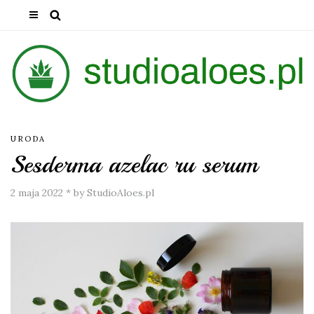
URODA
Sesderma azelac ru serum
2 maja 2022
*
by StudioAloes.pl