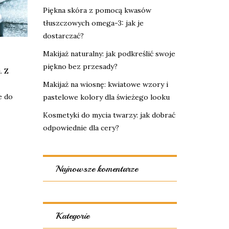
Piękna skóra z pomocą kwasów
tłuszczowych omega-3: jak je
dostarczać?
Makijaż naturalny: jak podkreślić swoje
piękno bez przesady?
. Z
Makijaż na wiosnę: kwiatowe wzory i
e do
pastelowe kolory dla świeżego looku
Kosmetyki do mycia twarzy: jak dobrać
odpowiednie dla cery?
Najnowsze komentarze
Kategorie