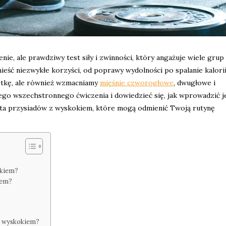
nie, ale prawdziwy test siły i zwinności, który angażuje wiele grup
ć niezwykłe korzyści, od poprawy wydolności po spalanie kalorii
etkę, ale również wzmacniamy
mięśnie czworogłowe
, dwugłowe i
tego wszechstronnego ćwiczenia i dowiedzieć się, jak wprowadzić j
ata przysiadów z wyskokiem, które mogą odmienić Twoją rutynę
okiem?
iem?
z wyskokiem?