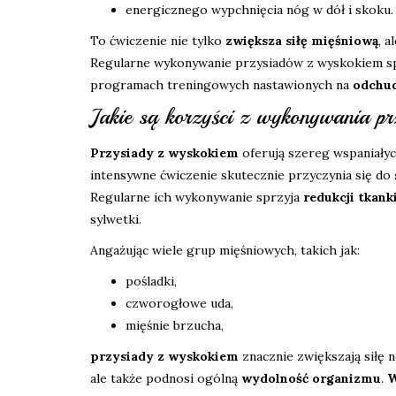
energicznego wypchnięcia nóg w dół i skoku.
To ćwiczenie nie tylko
zwiększa siłę mięśniową
, a
Regularne wykonywanie przysiadów z wyskokiem s
programach treningowych nastawionych na
odchu
Jakie są korzyści z wykonywania p
Przysiady z wyskokiem
oferują szereg wspaniałyc
intensywne ćwiczenie skutecznie przyczynia się do
Regularne ich wykonywanie sprzyja
redukcji tkank
sylwetki.
Angażując wiele grup mięśniowych, takich jak:
pośladki,
czworogłowe uda,
mięśnie brzucha,
przysiady z wyskokiem
znacznie zwiększają siłę 
ale także podnosi ogólną
wydolność organizmu
.
W