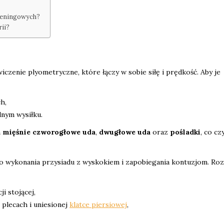
reningowych?
ii?
czenie plyometryczne, które łączy w sobie siłę i prędkość. Aby je
h,
lnym wysiłku.
m
mięśnie czworogłowe uda
,
dwugłowe uda
oraz
pośladki
, co cz
o wykonania przysiadu z wyskokiem i zapobiegania kontuzjom. Roz
i stojącej,
 plecach i uniesionej
klatce piersiowej
,