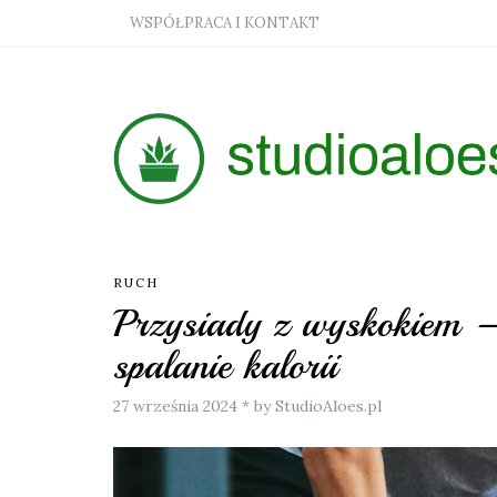
WSPÓŁPRACA I KONTAKT
RUCH
Przysiady z wyskokiem – 
spalanie kalorii
27 września 2024
*
by StudioAloes.pl