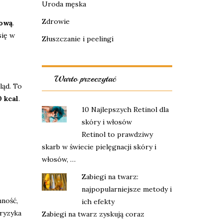
Uroda męska
Zdrowie
hową
.
się w
Złuszczanie i peelingi
Warto przeczytać
ląd. To
0 kcal
.
10 Najlepszych Retinol dla
skóry i włosów
Retinol to prawdziwy
skarb w świecie pielęgnacji skóry i
włosów, …
Zabiegi na twarz:
najpopularniejsze metody i
nność,
ich efekty
 ryzyka
Zabiegi na twarz zyskują coraz