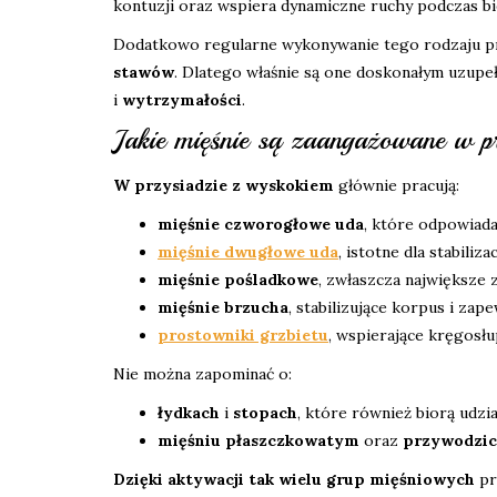
kontuzji oraz wspiera dynamiczne ruchy podczas b
Dodatkowo regularne wykonywanie tego rodzaju p
stawów
. Dlatego właśnie są one doskonałym uzu
i
wytrzymałości
.
Jakie mięśnie są zaangażowane w 
W przysiadzie z wyskokiem
głównie pracują:
mięśnie czworogłowe uda
, które odpowiada
mięśnie dwugłowe uda
, istotne dla stabiliz
mięśnie pośladkowe
, zwłaszcza największe 
mięśnie brzucha
, stabilizujące korpus i zap
prostowniki grzbietu
, wspierające kręgosł
Nie można zapominać o:
łydkach
i
stopach
, które również biorą udzi
mięśniu płaszczkowatym
oraz
przywodzic
Dzięki aktywacji tak wielu grup mięśniowych
pr