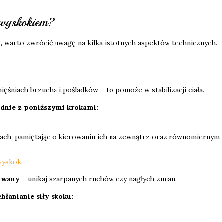
 wyskokiem?
,
warto zwrócić uwagę na kilka istotnych aspektów technicznych.
ęśniach brzucha i pośladków – to pomoże w stabilizacji ciała.
odnie z poniższymi krokami:
anach, pamiętając o kierowaniu ich na zewnątrz oraz równomiernym
wyskok
.
lowany
– unikaj szarpanych ruchów czy nagłych zmian.
hłanianie siły skoku: