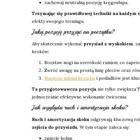
zachowaj neutralną pozycję kręgosłupa.
Trzymając się prawidłowej techniki na każdym e
efekty swojego treningu.
Jaką pozycję przyjąć na początku?
Aby skutecznie wykonać
przysiad z wyskokiem
, z
kroków:
Rozstaw nogi na szerokość ramion, co zapewni
Zwróć uwagę na prostą linię pleców oraz rów
Napięcie mięśni brzucha
i pośladków jest kl
Ta przygotowawcza pozycja
nie tylko zwiększa T
jednocześnie efektywne wykonanie ćwiczenia.
Jak wygląda ruch i amortyzacja skoku?
Ruch i amortyzacja skoku
odgrywają kluczową rol
zejścia do przysiadu
. W tym etapie zaleca się:
zgięcie kolan,