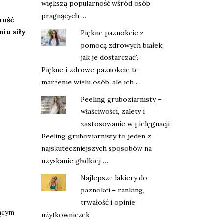
większą popularność wśród osób
pragnących …
ność
iu siły
Piękne paznokcie z
pomocą zdrowych białek:
jak je dostarczać?
Piękne i zdrowe paznokcie to
marzenie wielu osób, ale ich …
Peeling gruboziarnisty –
właściwości, zalety i
zastosowanie w pielęgnacji
Peeling gruboziarnisty to jeden z
najskuteczniejszych sposobów na
uzyskanie gładkiej …
Najlepsze lakiery do
paznokci – ranking,
trwałość i opinie
jącym
użytkowniczek