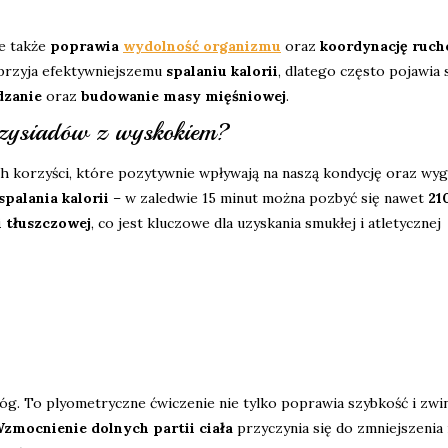
le także
poprawia
wydolność organizmu
oraz
koordynację ruc
przyja efektywniejszemu
spalaniu kalorii
, dlatego często pojawia 
dzanie
oraz
budowanie masy mięśniowej
.
rzysiadów z wyskokiem?
h korzyści, które pozytywnie wpływają na naszą kondycję oraz wyg
spalania kalorii
– w zaledwie 15 minut można pozbyć się nawet
21
i tłuszczowej
, co jest kluczowe dla uzyskania smukłej i atletycznej
nóg. To plyometryczne ćwiczenie nie tylko poprawia szybkość i zwi
zmocnienie dolnych partii ciała
przyczynia się do zmniejszenia