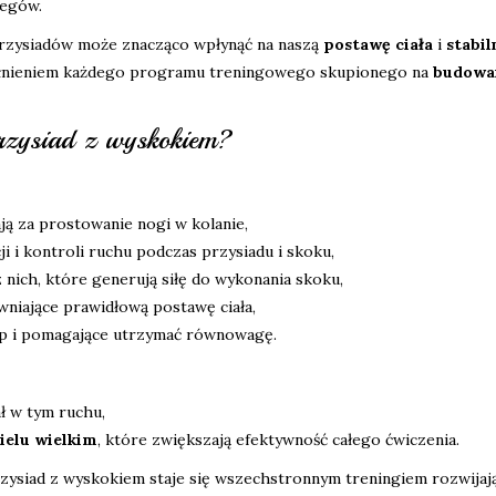
iegów.
rzysiadów może znacząco wpłynąć na naszą
postawę ciała
i
stabil
pełnieniem każdego programu treningowego skupionego na
budowan
przysiad z wyskokiem?
ją za prostowanie nogi w kolanie,
acji i kontroli ruchu podczas przysiadu i skoku,
z nich, które generują siłę do wykonania skoku,
ewniające prawidłową postawę ciała,
up i pomagające utrzymać równowagę.
ał w tym ruchu,
ielu wielkim
, które zwiększają efektywność całego ćwiczenia.
zysiad z wyskokiem staje się wszechstronnym treningiem rozwija