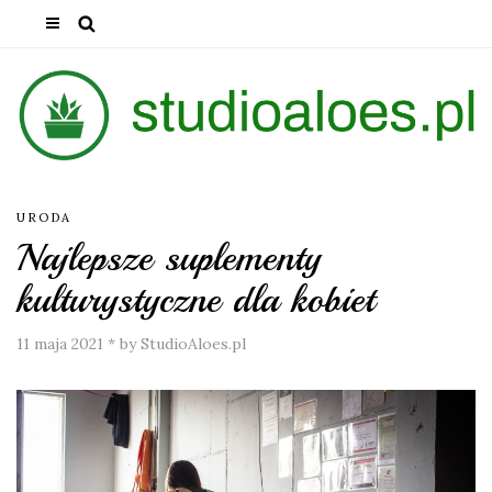
URODA
Najlepsze suplementy
kulturystyczne dla kobiet
11 maja 2021
*
by StudioAloes.pl