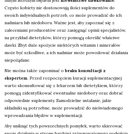
Innym istotnym błędem jest
niewłaściwe dawkowanie
.
Często kobiety nie dostosowują ilości suplementów do
swoich indywidualnych potrzeb, co może prowadzić do ich
nadmiaru lub niedoboru. Ważne jest, aby zapoznać się z
zaleceniami producentów oraz zasięgnąć opinii specjalistów,
na przykład dietetyków, którzy pomogą określić właściwe
dawki. Zbyt duże spożycie niektórych witamin i minerałów
może być szkodliwe, a ich nadmiar może powodować działania
niepożądane.
Nie można także zapominać o
braku konsultacji z
ekspertem
. Przed rozpoczęciem kuracji suplementacyjnej
warto skonsultować się z lekarzem lub dietetykiem, którzy
pomogą zidentyfikować ewentualne niedobory oraz dobrać
odpowiednie suplementy. Samodzielne ustalanie, jakie
składniki są potrzebne, może prowadzić do nieświadomego
wprowadzania błędów w suplementacji.
Aby uniknąć tych powszechnych pomyłek, warto skierować
swoje działania w stronę bardziej zrównoważonego podejścia