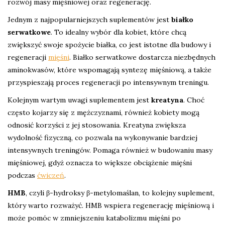
rozwój masy mięśniowej oraz regenerację.
Jednym z najpopularniejszych suplementów jest
białko
serwatkowe
. To idealny wybór dla kobiet, które chcą
zwiększyć swoje spożycie białka, co jest istotne dla budowy i
regeneracji
mięśni
. Białko serwatkowe dostarcza niezbędnych
aminokwasów, które wspomagają syntezę mięśniową, a także
przyspieszają proces regeneracji po intensywnym treningu.
Kolejnym wartym uwagi suplementem jest
kreatyna
. Choć
często kojarzy się z mężczyznami, również kobiety mogą
odnosić korzyści z jej stosowania. Kreatyna zwiększa
wydolność fizyczną, co pozwala na wykonywanie bardziej
intensywnych treningów. Pomaga również w budowaniu masy
mięśniowej, gdyż oznacza to większe obciążenie mięśni
podczas
ćwiczeń
.
HMB
, czyli β-hydroksy β-metylomaślan, to kolejny suplement,
który warto rozważyć. HMB wspiera regenerację mięśniową i
może pomóc w zmniejszeniu katabolizmu mięśni po