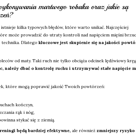
 wykonywania martwego robaka oraz jakie są
rzeń?
istnieje kilka typowych błędów, które warto unikać. Najczęściej
óre może prowadzić do utraty kontroli nad napięciem mięśni brzu
ę technika. Dlatego
kluczowe jest skupienie się na jakości powt
leców od maty. Taki ruch nie tylko obciąża odcinek lędźwiowy krę
, należy dbać o kontrolę ruchu i utrzymywać stałe napięcie m
ek, które mogą poprawić jakość Twoich powtórzeń:
ruchach kończyn,
zczania rąk i nóg,
owinna stykać się z ziemią.
treningi będą bardziej efektywne,
ale również
zmniejszy ryzyko