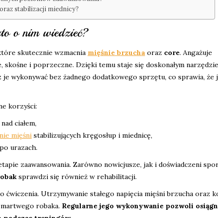
 oraz stabilizacji miednicy?
to o nim wiedzieć?
 które skutecznie wzmacnia
mięśnie brzucha
oraz
core
. Angażuje
, skośne i poprzeczne. Dzięki temu staje się doskonałym narzędzi
z je wykonywać bez żadnego dodatkowego sprzętu, co sprawia, że j
e korzyści:
nad ciałem,
ie mięśni
stabilizujących kręgosłup i miednicę,
 po urazach.
etapie zaawansowania. Zarówno nowicjusze, jak i doświadczeni spo
obak
sprawdzi się również w rehabilitacji.
 ćwiczenia. Utrzymywanie stałego napięcia mięśni brzucha oraz k
i martwego robaka.
Regularne jego wykonywanie pozwoli osiągn