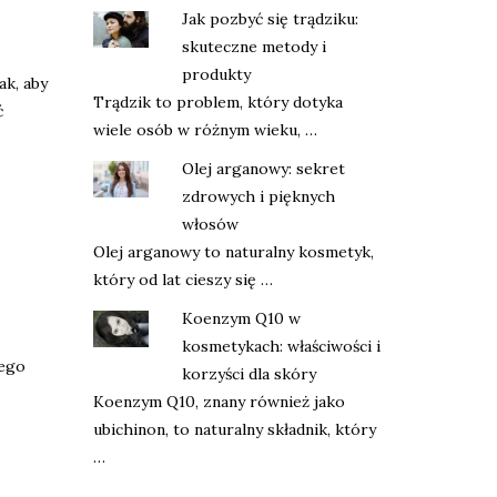
Jak pozbyć się trądziku:
skuteczne metody i
produkty
ak, aby
Trądzik to problem, który dotyka
ć
wiele osób w różnym wieku, …
Olej arganowy: sekret
zdrowych i pięknych
włosów
Olej arganowy to naturalny kosmetyk,
który od lat cieszy się …
Koenzym Q10 w
kosmetykach: właściwości i
dego
korzyści dla skóry
Koenzym Q10, znany również jako
ubichinon, to naturalny składnik, który
…