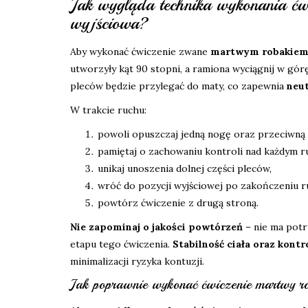
Jak wygląda technika wykonania ćwi
wyjściowa?
Aby wykonać ćwiczenie zwane
martwym robakie
utworzyły kąt 90 stopni, a ramiona wyciągnij w gór
pleców będzie przylegać do maty, co zapewnia
neut
W trakcie ruchu:
powoli opuszczaj jedną nogę oraz przeciwną 
pamiętaj o zachowaniu kontroli nad każdym 
unikaj unoszenia dolnej części pleców,
wróć do pozycji wyjściowej po zakończeniu r
powtórz ćwiczenie z drugą stroną.
Nie zapominaj o jakości powtórzeń
– nie ma potr
etapu tego ćwiczenia.
Stabilność ciała oraz kontr
minimalizacji ryzyka kontuzji.
Jak poprawnie wykonać ćwiczenie martwy r