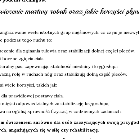
o podczas treningów.
iczenie martwy robak oraz jakie korzyści płyn
ngażowanie wielu istotnych grup mięśniowych, co czyni je niezwy
e podczas tego ruchu to:
zenie dla zginania tułowia oraz stabilizacji dolnej części pleców,
i boczne zgięcia ciała,
aturalny pas, zapewniając stabilność miednicy i kręgosłupa,
ażną rolę w ruchach nóg oraz stabilizują dolną część pleców.
wiele korzyści, takich jak:
e dla prawidłowej postawy ciała,
 mięśni odpowiedzialnych za stabilizację kręgosłupa,
ywa na ogólną sprawność fizyczną w codziennych zadaniach.
ym ćwiczeniem zarówno dla osób zaczynających swoją przygod
ch, angażujących się w siłę czy rehabilitację.