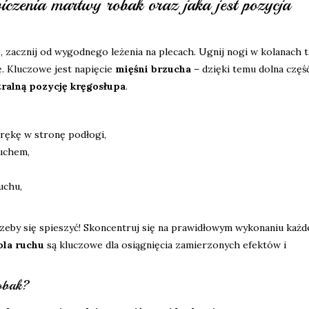
czenia martwy robak oraz jaka jest pozycja
m
, zacznij od wygodnego leżenia na plecach. Ugnij nogi w kolanach t
ę. Kluczowe jest napięcie
mięśni brzucha
– dzięki temu dolna częś
ralną pozycję kręgosłupa
.
rękę w stronę podłogi,
ruchem,
uchu,
zeby się spieszyć! Skoncentruj się na prawidłowym wykonaniu każ
ola ruchu
są kluczowe dla osiągnięcia zamierzonych efektów i
obak?