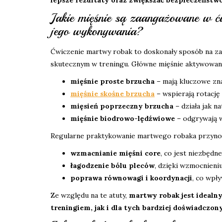
lepsze rezultaty oraz zwiększać bezpieczeństw
Jakie mięśnie są zaangażowane w ćw
jego wykonywania?
Ćwiczenie martwy robak to doskonały sposób na zaa
skutecznym w treningu. Główne mięśnie aktywowan
mięśnie proste brzucha
– mają kluczowe znac
mięśnie skośne brzucha
– wspierają rotację 
mięsień poprzeczny brzucha
– działa jak n
mięśnie biodrowo-lędźwiowe
– odgrywają w
Regularne praktykowanie martwego robaka przynosi 
wzmacnianie mięśni core
, co jest niezbędn
łagodzenie bólu pleców
, dzięki wzmocnieniu
poprawa równowagi i koordynacji
, co wpł
Ze względu na te atuty,
martwy robak jest idealn
treningiem, jak i dla tych bardziej doświadczony