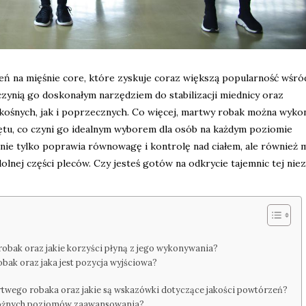
eń na mięśnie core, które zyskuje coraz większą popularność wśró
czynią go doskonałym narzędziem do stabilizacji miednicy oraz
kośnych, jak i poprzecznych. Co więcej, martwy robak można wyk
ętu, co czyni go idealnym wyborem dla osób na każdym poziomie
nie tylko poprawia równowagę i kontrolę nad ciałem, ale również 
olnej części pleców. Czy jesteś gotów na odkrycie tajemnic tej nie
obak oraz jakie korzyści płyną z jego wykonywania?
bak oraz jaka jest pozycja wyjściowa?
rtwego robaka oraz jakie są wskazówki dotyczące jakości powtórzeń?
 różnych poziomów zaawansowania?