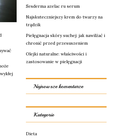
Sesderma azelac ru serum
Najskuteczniejszy krem do twarzy na
trądzik
d
Pielęgnacja skóry suchej: jak nawilżać i
chronić przed przesuszeniem
onywać
Olejki naturalne: właściwości i
zastosowanie w pielęgnacji
może
zwykłej
Najnowsze komentarze
Kategorie
Dieta