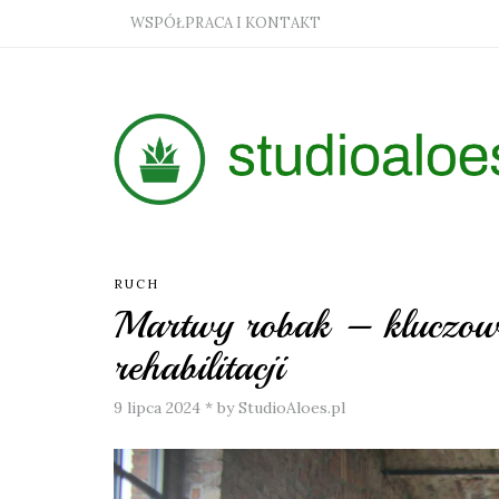
WSPÓŁPRACA I KONTAKT
RUCH
Martwy robak – kluczowe 
rehabilitacji
9 lipca 2024
*
by StudioAloes.pl