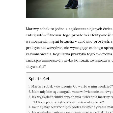
Martwy robak to jedno z najskuteczniejszych ćwicz
entuzjastów fitnessu. Jego prostota i efektywność 
wzmocnienia mięśni brzucha – zarówno prostych, s
praktycznie wszędzie, nie wymagając żadnego sprz
zaawansowania. Regularna praktyka tego ćwiczenia 
znacząco zmniejszyć ryzyko kontuzji, zwłaszcza w d
aktywności?
Spis treści
Martwy robak – ćwiczenie. Co warto o nim wiedzieć?
Jakie mięśnie są zaangażowane w ćwiczenie martwy r
Jak wygląda technika wykonania ćwiczenia martwy ro
Jak poprawnie wykonać ćwiczenie martwy robak?
Jakie są najczęstsze błędy podczas wykonywania ma
Jak wygląda progresja ćwiczenia martwy robak dla