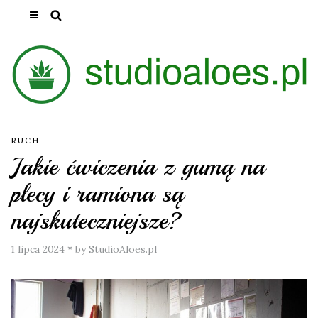
RUCH
Jakie ćwiczenia z gumą na
plecy i ramiona są
najskuteczniejsze?
1 lipca 2024
*
by StudioAloes.pl