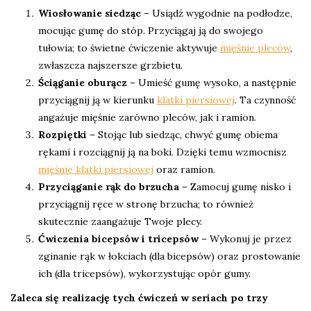
Wiosłowanie siedząc
– Usiądź wygodnie na podłodze,
mocując gumę do stóp. Przyciągaj ją do swojego
tułowia; to świetne ćwiczenie aktywuje
mięśnie pleców
,
zwłaszcza najszersze grzbietu.
Ściąganie oburącz
– Umieść gumę wysoko, a następnie
przyciągnij ją w kierunku
klatki piersiowej
. Ta czynność
angażuje mięśnie zarówno pleców, jak i ramion.
Rozpiętki
– Stojąc lub siedząc, chwyć gumę obiema
rękami i rozciągnij ją na boki. Dzięki temu wzmocnisz
mięśnie klatki piersiowej
oraz ramion.
Przyciąganie rąk do brzucha
– Zamocuj gumę nisko i
przyciągnij ręce w stronę brzucha; to również
skutecznie zaangażuje Twoje plecy.
Ćwiczenia bicepsów i tricepsów
– Wykonuj je przez
zginanie rąk w łokciach (dla bicepsów) oraz prostowanie
ich (dla tricepsów), wykorzystując opór gumy.
Zaleca się realizację tych ćwiczeń w seriach po trzy