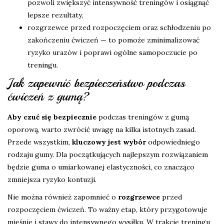
pozwoli zwiększyć intensywność treningów i osiągnąć
lepsze rezultaty,
rozgrzewce przed rozpoczęciem oraz schłodzeniu po
zakończeniu ćwiczeń — to pomoże zminimalizować
ryzyko urazów i poprawi ogólne samopoczucie po
treningu.
Jak zapewnić bezpieczeństwo podczas
ćwiczeń z gumą?
Aby czuć się bezpiecznie
podczas treningów z gumą
oporową, warto zwrócić uwagę na kilka istotnych zasad.
Przede wszystkim,
kluczowy jest wybór
odpowiedniego
rodzaju gumy. Dla początkujących najlepszym rozwiązaniem
będzie guma o umiarkowanej elastyczności, co znacząco
zmniejsza ryzyko kontuzji.
Nie można również zapomnieć o
rozgrzewce
przed
rozpoczęciem ćwiczeń. To ważny etap, który przygotowuje
mięśnie i stawy do intensywnego wysiłku. W trakcie treningu