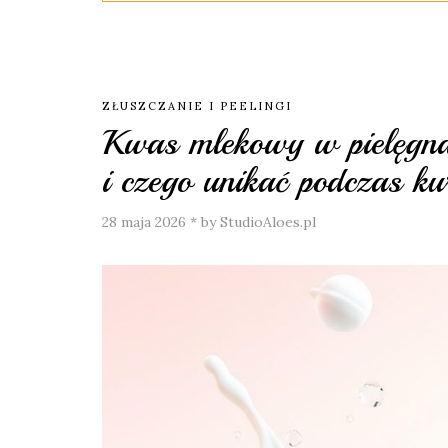
ZŁUSZCZANIE I PEELINGI
Kwas mlekowy w pielęgnac
i czego unikać podczas ku
28 maja 2026
*
by StudioAloes.pl