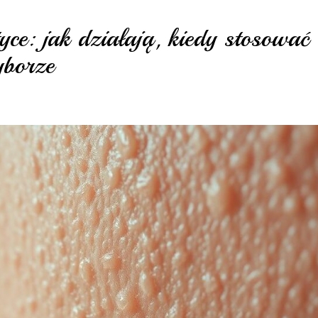
yce: jak działają, kiedy stosować 
yborze