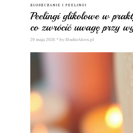
ZŁUSZCZANIE I PEELINGI
Peelingi glikolowe w prakt
co zwrócić uwagę przy w
29 maja 2026
*
by StudioAloes.pl