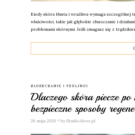
Kiedy skóra tłusta i wrażliwa wymaga szczególnej t
właściwości, takie jak głębokie złuszczanie i działa
problemami skórnymi. Jeśli zmagasz się z trądziki
ZŁUSZCZANIE I PEELINGI
Dlaczego skóra piecze po
bezpieczne sposoby regene
26 maja 2026
*
by StudioAloes.pl