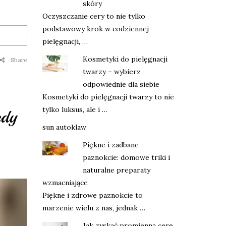
skóry
Oczyszczanie cery to nie tylko
podstawowy krok w codziennej
pielęgnacji, …
Kosmetyki do pielęgnacji
Share
twarzy – wybierz
odpowiednie dla siebie
Kosmetyki do pielęgnacji twarzy to nie
tylko luksus, ale i …
edy
sun autoklaw
Piękne i zadbane
paznokcie: domowe triki i
naturalne preparaty
wzmacniające
Piękne i zdrowe paznokcie to
marzenie wielu z nas, jednak …
Jak zyskać promienną cerę