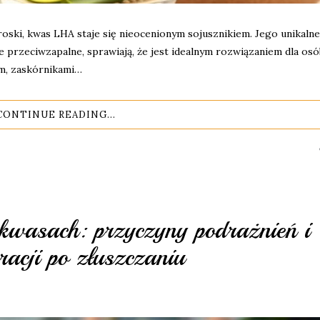
roski, kwas LHA staje się nieocenionym sojusznikiem. Jego unikalne
nie przeciwzapalne, sprawiają, że jest idealnym rozwiązaniem dla osó
em, zaskórnikami…
CONTINUE READING...
 kwasach: przyczyny podrażnień i
racji po złuszczaniu