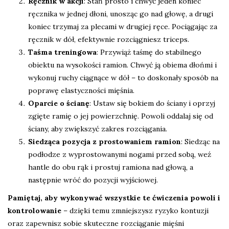
Ręcznik w akcji
: Stań prosto i chwyć jeden koniec
ręcznika w jednej dłoni, unosząc go nad głowę, a drugi
koniec trzymaj za plecami w drugiej ręce. Pociągając za
ręcznik w dół, efektywnie rozciągniesz triceps.
Taśma treningowa
: Przywiąż taśmę do stabilnego
obiektu na wysokości ramion. Chwyć ją obiema dłońmi i
wykonuj ruchy ciągnące w dół – to doskonały sposób na
poprawę elastyczności mięśnia.
Oparcie o ścianę
: Ustaw się bokiem do ściany i oprzyj
zgięte ramię o jej powierzchnię. Powoli oddalaj się od
ściany, aby zwiększyć zakres rozciągania.
Siedząca pozycja z prostowaniem ramion
: Siedząc na
podłodze z wyprostowanymi nogami przed sobą, weź
hantle do obu rąk i prostuj ramiona nad głową, a
następnie wróć do pozycji wyjściowej.
Pamiętaj, aby wykonywać wszystkie te ćwiczenia powoli i
kontrolowanie
– dzięki temu zmniejszysz ryzyko kontuzji
oraz zapewnisz sobie skuteczne rozciąganie mięśni