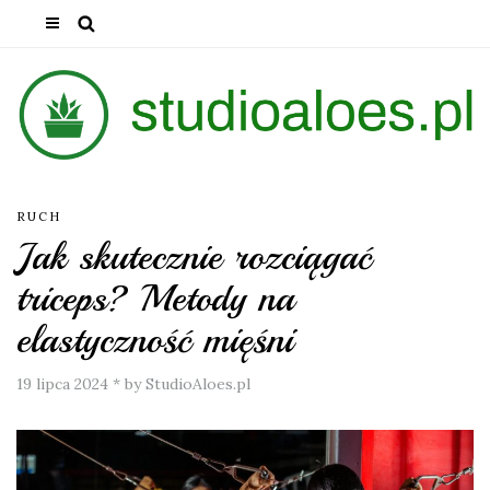
RUCH
Jak skutecznie rozciągać
triceps? Metody na
elastyczność mięśni
19 lipca 2024
*
by StudioAloes.pl