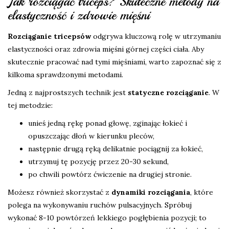
Jak rozciągać triceps? Skuteczne metody na
elastyczność i zdrowie mięśni
Rozciąganie tricepsów
odgrywa kluczową rolę w utrzymaniu
elastyczności oraz zdrowia mięśni górnej części ciała. Aby
skutecznie pracować nad tymi mięśniami, warto zapoznać się z
kilkoma sprawdzonymi metodami.
Jedną z najprostszych technik jest
statyczne rozciąganie
. W
tej metodzie:
unieś jedną rękę ponad głowę, zginając łokieć i
opuszczając dłoń w kierunku pleców,
następnie drugą ręką delikatnie pociągnij za łokieć,
utrzymuj tę pozycję przez 20-30 sekund,
po chwili powtórz ćwiczenie na drugiej stronie.
Możesz również skorzystać z
dynamiki rozciągania
, które
polega na wykonywaniu ruchów pulsacyjnych. Spróbuj
wykonać 8-10 powtórzeń lekkiego pogłębienia pozycji; to