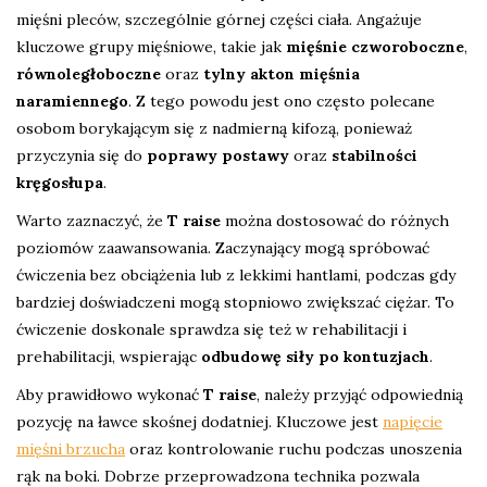
mięśni pleców, szczególnie górnej części ciała. Angażuje
kluczowe grupy mięśniowe, takie jak
mięśnie czworoboczne
,
równoległoboczne
oraz
tylny akton mięśnia
naramiennego
. Z tego powodu jest ono często polecane
osobom borykającym się z nadmierną kifozą, ponieważ
przyczynia się do
poprawy postawy
oraz
stabilności
kręgosłupa
.
Warto zaznaczyć, że
T raise
można dostosować do różnych
poziomów zaawansowania. Zaczynający mogą spróbować
ćwiczenia bez obciążenia lub z lekkimi hantlami, podczas gdy
bardziej doświadczeni mogą stopniowo zwiększać ciężar. To
ćwiczenie doskonale sprawdza się też w rehabilitacji i
prehabilitacji, wspierając
odbudowę siły po kontuzjach
.
Aby prawidłowo wykonać
T raise
, należy przyjąć odpowiednią
pozycję na ławce skośnej dodatniej. Kluczowe jest
napięcie
mięśni brzucha
oraz kontrolowanie ruchu podczas unoszenia
rąk na boki. Dobrze przeprowadzona technika pozwala