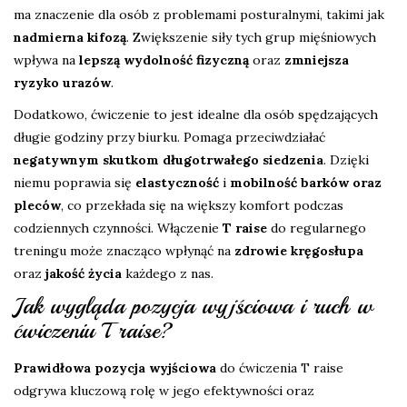
ma znaczenie dla osób z problemami posturalnymi, takimi jak
nadmierna kifozą
. Zwiększenie siły tych grup mięśniowych
wpływa na
lepszą wydolność fizyczną
oraz
zmniejsza
ryzyko urazów
.
Dodatkowo, ćwiczenie to jest idealne dla osób spędzających
długie godziny przy biurku. Pomaga przeciwdziałać
negatywnym skutkom długotrwałego siedzenia
. Dzięki
niemu poprawia się
elastyczność
i
mobilność barków oraz
pleców
, co przekłada się na większy komfort podczas
codziennych czynności. Włączenie
T raise
do regularnego
treningu może znacząco wpłynąć na
zdrowie kręgosłupa
oraz
jakość życia
każdego z nas.
Jak wygląda pozycja wyjściowa i ruch w
ćwiczeniu T raise?
Prawidłowa pozycja wyjściowa
do ćwiczenia T raise
odgrywa kluczową rolę w jego efektywności oraz