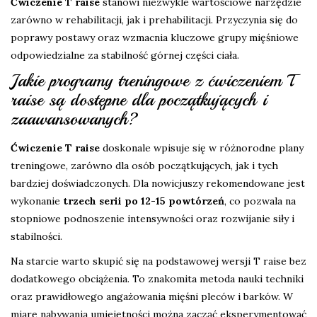
Ćwiczenie T raise
stanowi niezwykle wartościowe narzędzie
zarówno w rehabilitacji, jak i prehabilitacji. Przyczynia się do
poprawy postawy oraz wzmacnia kluczowe grupy mięśniowe
odpowiedzialne za stabilność górnej części ciała.
Jakie programy treningowe z ćwiczeniem T
raise są dostępne dla początkujących i
zaawansowanych?
Ćwiczenie T raise
doskonale wpisuje się w różnorodne plany
treningowe, zarówno dla osób początkujących, jak i tych
bardziej doświadczonych. Dla nowicjuszy rekomendowane jest
wykonanie
trzech serii po 12-15 powtórzeń
, co pozwala na
stopniowe podnoszenie intensywności oraz rozwijanie siły i
stabilności.
Na starcie warto skupić się na podstawowej wersji T raise bez
dodatkowego obciążenia. To znakomita metoda nauki techniki
oraz prawidłowego angażowania mięśni pleców i barków. W
miarę nabywania umiejętności można zacząć eksperymentować