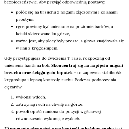
bezpieczeństwie. Aby przyjąć odpowiednią postawę:
połóż się na brzuchu z nogami złączonymi i kolanami
prostymi,
ręce powinny być uniesione na poziomie barków, a
kciuki skierowane ku górze,
ważne jest, aby plecy były proste, a głowa znajdowała się
w linii z kręgosłupem.
Gdy przystępujesz do ćwiczenia T raise, rozpocznij od
uniesienia hantli na bok.
Skoncentruj się na napięciu mięśni
brzucha oraz ściągnięciu łopatek
– to zapewnia stabilność
kręgosłupa i lepszą kontrolę ruchu. Podczas podnoszenia
ciężarów:
wykonaj wdech,
zatrzymaj ruch na chwilę na górze,
powoli opuść ramiona do pozycji wyjściowej,
równocześnie wykonując wydech.
Utrzymanie płynności oraz kontroli w każdym ruchu
jest