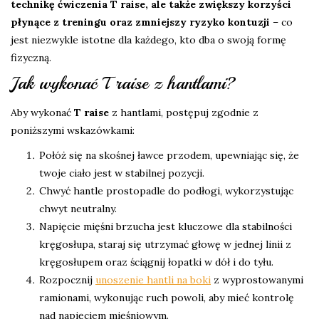
technikę ćwiczenia T raise, ale także zwiększy korzyści
płynące z treningu oraz zmniejszy ryzyko kontuzji
– co
jest niezwykle istotne dla każdego, kto dba o swoją formę
fizyczną.
Jak wykonać T raise z hantlami?
Aby wykonać
T raise
z hantlami, postępuj zgodnie z
poniższymi wskazówkami:
Połóż się na skośnej ławce przodem, upewniając się, że
twoje ciało jest w stabilnej pozycji.
Chwyć hantle prostopadle do podłogi, wykorzystując
chwyt neutralny.
Napięcie mięśni brzucha jest kluczowe dla stabilności
kręgosłupa, staraj się utrzymać głowę w jednej linii z
kręgosłupem oraz ściągnij łopatki w dół i do tyłu.
Rozpocznij
unoszenie hantli na boki
z wyprostowanymi
ramionami, wykonując ruch powoli, aby mieć kontrolę
nad napięciem mięśniowym.