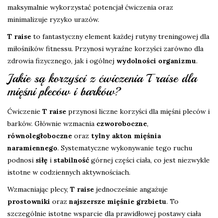
maksymalnie wykorzystać potencjał ćwiczenia oraz
minimalizuje ryzyko urazów.
T raise
to fantastyczny element każdej rutyny treningowej dla
miłośników fitnessu. Przynosi wyraźne korzyści zarówno dla
zdrowia fizycznego, jak i ogólnej
wydolności organizmu
.
Jakie są korzyści z ćwiczenia T raise dla
mięśni pleców i barków?
Ćwiczenie
T raise
przynosi liczne korzyści dla mięśni pleców i
barków. Głównie wzmacnia
czworoboczne
,
równoległoboczne
oraz
tylny akton mięśnia
naramiennego
. Systematyczne wykonywanie tego ruchu
podnosi
siłę
i
stabilność
górnej części ciała, co jest niezwykle
istotne w codziennych aktywnościach.
Wzmacniając plecy,
T raise
jednocześnie angażuje
prostowniki
oraz
najszersze mięśnie grzbietu
. To
szczególnie istotne wsparcie dla prawidłowej postawy ciała