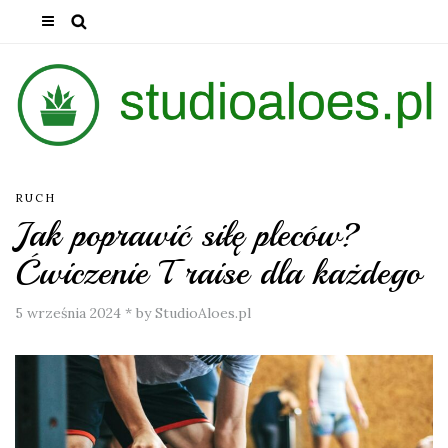
RUCH
Jak poprawić siłę pleców?
Ćwiczenie T raise dla każdego
5 września 2024
*
by StudioAloes.pl