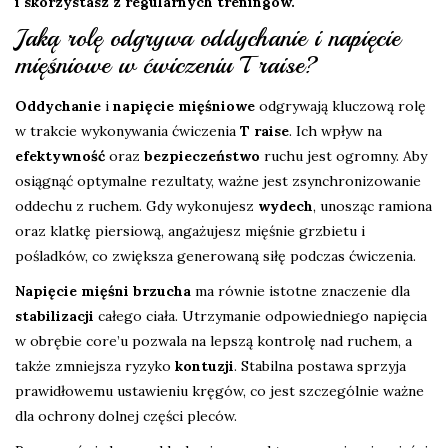
i skorzystasz z regularnych treningów.
Jaką rolę odgrywa oddychanie i napięcie
mięśniowe w ćwiczeniu T raise?
Oddychanie
i
napięcie mięśniowe
odgrywają kluczową rolę
w trakcie wykonywania ćwiczenia
T raise
. Ich wpływ na
efektywność
oraz
bezpieczeństwo
ruchu jest ogromny. Aby
osiągnąć optymalne rezultaty, ważne jest zsynchronizowanie
oddechu z ruchem. Gdy wykonujesz
wydech
, unosząc ramiona
oraz klatkę piersiową, angażujesz mięśnie grzbietu i
pośladków, co zwiększa generowaną siłę podczas ćwiczenia.
Napięcie mięśni brzucha
ma równie istotne znaczenie dla
stabilizacji
całego ciała. Utrzymanie odpowiedniego napięcia
w obrębie core’u pozwala na lepszą kontrolę nad ruchem, a
także zmniejsza ryzyko
kontuzji
. Stabilna postawa sprzyja
prawidłowemu ustawieniu kręgów, co jest szczególnie ważne
dla ochrony dolnej części pleców.