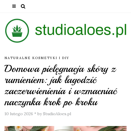
NATURALNE KOSMETYKI I DIY
Domowa pielęgnacja skóry z
rumieniem: jak łagodzić
zaczerwienienia i wzmacniać
naczynka krok po kroku
10 lutego 2026
*
by StudioAloes.pl