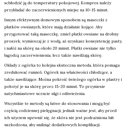
schłodzić ją do temperatury pokojowej. Kompres należy
przykładać do zaczerwienionych miejsc na 10-15 minut.
Innym efektywnym domowym sposobem są maseczki z
płatków owsianych, które mają działanie kojące. Aby
przygotować taką maseczkę, zmiel płatki owsiane na drobny
proszek, wymieszaj je z wodą, aż uzyskasz konsystencję pasty,
i nałóż na skórę na około 20 minut. Płatki owsiane nie tylko
łagodzą zaczerwienienia, lecz także nawilżają skórę.
Okłady z ogórka to kolejna skuteczna metoda, która pomaga
zredukować rumień. Ogórek ma właściwości chłodzące, a
także nawilżające. Można pokroić świeżego ogórka w plastry i
położyć je na skórę przez 15-20 minut. To przyniesie
natychmiastowe uczucie ulgi i odświeżenia.
Wszystkie te metody są łatwe do stosowania i mogą być
częścią codziennej pielęgnacji, jednak ważne jest, aby przed
ich użyciem upewnić się, że skóra nie jest podrażniona lub
uszkodzona, aby uniknąć dodatkowych komplikacji.