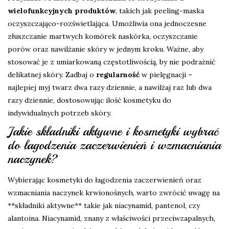
wielofunkcyjnych produktów
, takich jak peeling-maska
oczyszczająco-rozświetlająca. Umożliwia ona jednoczesne
złuszczanie martwych komórek naskórka, oczyszczanie
porów oraz nawilżanie skóry w jednym kroku. Ważne, aby
stosować je z umiarkowaną częstotliwością, by nie podrażnić
delikatnej skóry. Zadbaj o
regularność
w pielęgnacji –
najlepiej myj twarz dwa razy dziennie, a nawilżaj raz lub dwa
razy dziennie, dostosowując ilość kosmetyku do
indywidualnych potrzeb skóry.
Jakie składniki aktywne i kosmetyki wybrać
do łagodzenia zaczerwienień i wzmacniania
naczynek?
Wybierając kosmetyki do łagodzenia zaczerwienień oraz
wzmacniania naczynek krwionośnych, warto zwrócić uwagę na
**składniki aktywne** takie jak niacynamid, pantenol, czy
alantoina. Niacynamid, znany z właściwości przeciwzapalnych,