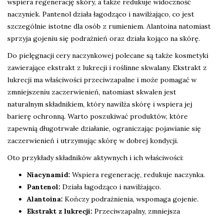
wspiera regenerację skóry, a także redukuje widoczność
naczyniek. Pantenol działa łagodząco i nawilżająco, co jest
szczególnie istotne dla osób z rumieniem. Alantoina natomiast
sprzyja gojeniu się podrażnień oraz działa kojąco na skórę.
Do pielęgnacji cery naczynkowej polecane są także kosmetyki
zawierające ekstrakt z lukrecji i roślinne skwalany. Ekstrakt z
lukrecji ma właściwości przeciwzapalne i może pomagać w
zmniejszeniu zaczerwienień, natomiast skwalen jest
naturalnym składnikiem, który nawilża skórę i wspiera jej
barierę ochronną. Warto poszukiwać produktów, które
zapewnią długotrwałe działanie, ograniczając pojawianie się
zaczerwienień i utrzymując skórę w dobrej kondycji.
Oto przykłady składników aktywnych i ich właściwości:
Niacynamid:
Wspiera regenerację, redukuje naczynka.
Pantenol:
Działa łagodząco i nawilżająco.
Alantoina:
Kończy podrażnienia, wspomaga gojenie.
Ekstrakt z lukrecji:
Przeciwzapalny, zmniejsza