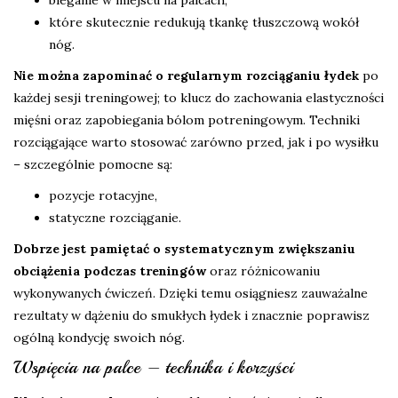
bieganie w miejscu na palcach,
które skutecznie redukują tkankę tłuszczową wokół
nóg.
Nie można zapominać o regularnym rozciąganiu łydek
po
każdej sesji treningowej; to klucz do zachowania elastyczności
mięśni oraz zapobiegania bólom potreningowym. Techniki
rozciągające warto stosować zarówno przed, jak i po wysiłku
– szczególnie pomocne są:
pozycje rotacyjne,
statyczne rozciąganie.
Dobrze jest pamiętać o systematycznym zwiększaniu
obciążenia podczas treningów
oraz różnicowaniu
wykonywanych ćwiczeń. Dzięki temu osiągniesz zauważalne
rezultaty w dążeniu do smukłych łydek i znacznie poprawisz
ogólną kondycję swoich nóg.
Wspięcia na palce – technika i korzyści