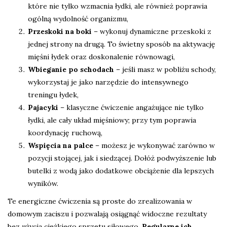
które nie tylko wzmacnia łydki, ale również poprawia
ogólną wydolność organizmu,
Przeskoki na boki
– wykonuj dynamiczne przeskoki z
jednej strony na drugą. To świetny sposób na aktywację
mięśni łydek oraz doskonalenie równowagi,
Wbieganie po schodach
– jeśli masz w pobliżu schody,
wykorzystaj je jako narzędzie do intensywnego
treningu łydek,
Pajacyki
– klasyczne ćwiczenie angażujące nie tylko
łydki, ale cały układ mięśniowy; przy tym poprawia
koordynację ruchową,
Wspięcia na palce
– możesz je wykonywać zarówno w
pozycji stojącej, jak i siedzącej. Dołóż podwyższenie lub
butelki z wodą jako dodatkowe obciążenie dla lepszych
wyników.
Te energiczne ćwiczenia są proste do zrealizowania w
domowym zaciszu i pozwalają osiągnąć widoczne rezultaty
bez użycia ciężkiego sprzętu siłowego.
Regularne ich