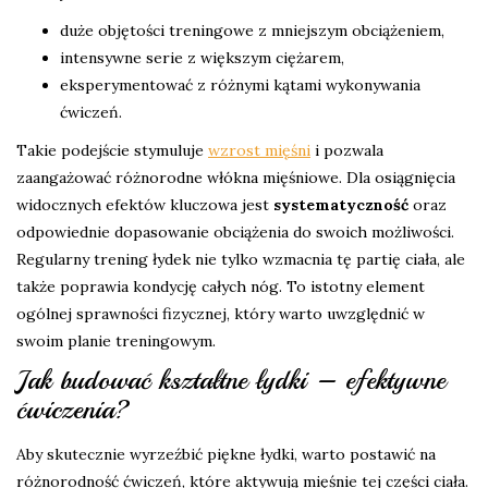
duże objętości treningowe z mniejszym obciążeniem,
intensywne serie z większym ciężarem,
eksperymentować z różnymi kątami wykonywania
ćwiczeń.
Takie podejście stymuluje
wzrost mięśni
i pozwala
zaangażować różnorodne włókna mięśniowe. Dla osiągnięcia
widocznych efektów kluczowa jest
systematyczność
oraz
odpowiednie dopasowanie obciążenia do swoich możliwości.
Regularny trening łydek nie tylko wzmacnia tę partię ciała, ale
także poprawia kondycję całych nóg. To istotny element
ogólnej sprawności fizycznej, który warto uwzględnić w
swoim planie treningowym.
Jak budować kształtne łydki – efektywne
ćwiczenia?
Aby skutecznie wyrzeźbić piękne łydki, warto postawić na
różnorodność ćwiczeń, które aktywują mięśnie tej części ciała.