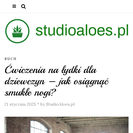
RUCH
Ćwiczenia na łydki dla
dziewczyn – jak osiągnąć
smukłe nogi?
21 stycznia 2025
*
by StudioAloes.pl