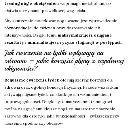
trening nóg z obciążeniem
wspomaga metabolizm, co
ułatwia utrzymanie prawidłowej wagi ciała.
Aby skutecznie modelować nogi, ważne jest wprowadzenie
różnorodności do ćwiczeń oraz dostosowanie ich
intensywności. Dzięki temu
maksymalizujesz osiągane
rezultaty
i
minimalizujesz ryzyko stagnacji w postępach
.
Jak ćwiczenia na łydki wpływają na
zdrowie – jakie korzyści płyną z regularnej
aktywności?
Regularne ćwiczenia łydek
oferują szereg korzyści dla
zdrowia oraz ogólnej kondycji fizycznej. Przede wszystkim
aktywują mięśnie łydek, co skutkuje ich wzmocnieniem i
poprawą jędrności. Dzięki systematycznemu treningowi
można osiągnąć smuklejsze nogi, co ma istotne znaczenie
zarówno dla estetyki, jak i funkcjonalności – zwłaszcza przy
noszeniu spódnic czy obcasów.