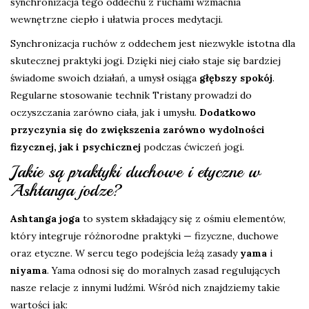
synchronizacja tego oddechu z ruchami wzmacnia
wewnętrzne ciepło i ułatwia proces medytacji.
Synchronizacja ruchów z oddechem jest niezwykle istotna dla
skutecznej praktyki jogi. Dzięki niej ciało staje się bardziej
świadome swoich działań, a umysł osiąga
głębszy spokój
.
Regularne stosowanie technik Tristany prowadzi do
oczyszczania zarówno ciała, jak i umysłu.
Dodatkowo
przyczynia się do zwiększenia zarówno wydolności
fizycznej, jak i psychicznej
podczas ćwiczeń jogi.
Jakie są praktyki duchowe i etyczne w
Ashtanga jodze?
Ashtanga joga
to system składający się z ośmiu elementów,
który integruje różnorodne praktyki — fizyczne, duchowe
oraz etyczne. W sercu tego podejścia leżą zasady
yama
i
niyama
. Yama odnosi się do moralnych zasad regulujących
nasze relacje z innymi ludźmi. Wśród nich znajdziemy takie
wartości jak: