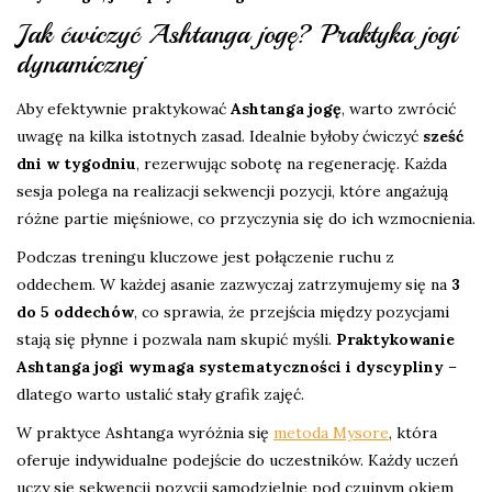
Jak ćwiczyć Ashtanga jogę? Praktyka jogi
dynamicznej
Aby efektywnie praktykować
Ashtanga jogę
, warto zwrócić
uwagę na kilka istotnych zasad. Idealnie byłoby ćwiczyć
sześć
dni w tygodniu
, rezerwując sobotę na regenerację. Każda
sesja polega na realizacji sekwencji pozycji, które angażują
różne partie mięśniowe, co przyczynia się do ich wzmocnienia.
Podczas treningu kluczowe jest połączenie ruchu z
oddechem. W każdej asanie zazwyczaj zatrzymujemy się na
3
do 5 oddechów
, co sprawia, że przejścia między pozycjami
stają się płynne i pozwala nam skupić myśli.
Praktykowanie
Ashtanga jogi wymaga systematyczności i dyscypliny
–
dlatego warto ustalić stały grafik zajęć.
W praktyce Ashtanga wyróżnia się
metoda Mysore
, która
oferuje indywidualne podejście do uczestników. Każdy uczeń
uczy się sekwencji pozycji samodzielnie pod czujnym okiem