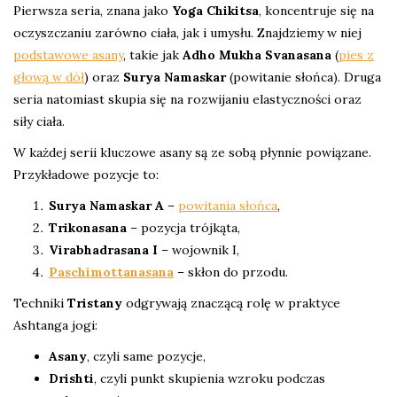
Pierwsza seria, znana jako
Yoga Chikitsa
, koncentruje się na
oczyszczaniu zarówno ciała, jak i umysłu. Znajdziemy w niej
podstawowe asany
, takie jak
Adho Mukha Svanasana
(
pies z
głową w dół
) oraz
Surya Namaskar
(powitanie słońca). Druga
seria natomiast skupia się na rozwijaniu elastyczności oraz
siły ciała.
W każdej serii kluczowe asany są ze sobą płynnie powiązane.
Przykładowe pozycje to:
Surya Namaskar A
–
powitania słońca
,
Trikonasana
– pozycja trójkąta,
Virabhadrasana I
– wojownik I,
Paschimottanasana
– skłon do przodu.
Techniki
Tristany
odgrywają znaczącą rolę w praktyce
Ashtanga jogi:
Asany
, czyli same pozycje,
Drishti
, czyli punkt skupienia wzroku podczas