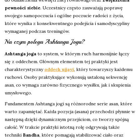
do odnalezienia wewnętrznej równowagi oraz
zwiększenia
pewności siebie
. Uczestnicy często zauważają poprawę
swojego samopoczucia i ogólne poczucie radości z życia,
które wynika z konsekwentnego podejścia i samodyscypliny
wymaganej podczas treningów.
Na czym polega Ashtanga Joga?
Ashtanga joga
to system, w którym ruch harmonijnie łączy
się z oddechem. Głównym elementem tej praktyki jest
charakterystyczny
oddech ujjayi
, który towarzyszy każdemu
ruchowi. Osoby praktykujące wykonują ustaloną sekwencję
asan, co wymaga zarówno fizycznego wysiłku, jak i skupienia
umysłowego.
Fundamentem Ashtanga jogi są różnorodne serie asan, które
warto zapamiętać. Każda pozycja (asana) przechodzi płynnie w
następną dzięki dynamicznym przejściom, co tworzy spójną
całość. W trakcie praktyki istotną rolę odgrywają także
techniki
Bandha
, które pomagają stabilizować ciało oraz