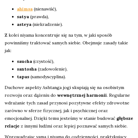
ahimsa
(nienawiść),
satya
(prawda),
asteya
(niekradzenie).
Z kolei niyama koncentruje się na tym, w jaki sposób
powinniśmy traktować samych siebie. Obejmuje zasady takie
jak:
saucha
(czystość),
santosha
(zadowolenie),
tapas
(samodyscyplina).
Duchowe aspekty Ashtanga jogi skupiają się na osobistym
rozwoju oraz dążeniu do
wewnętrznej harmonii
. Regularne
wdrażanie tych zasad przynosi pozytywne efekty zdrowotne
zarówno w sferze fizycznej, jak i psychicznej oraz
emocjonalnej. Dzięki temu jesteśmy w stanie budować
głębsze
relacje
z innymi ludźmi oraz lepiej poznawać samych siebie.
Wprowadzając yama i niyama do codzienności, praktykujący