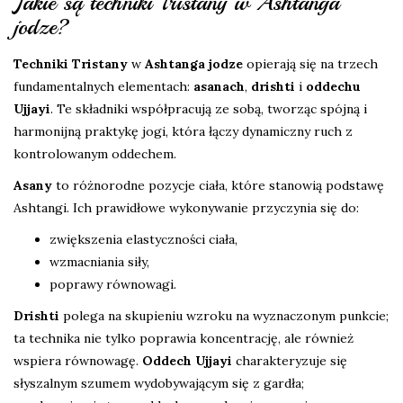
Jakie są techniki Tristany w Ashtanga
jodze?
Techniki Tristany
w
Ashtanga jodze
opierają się na trzech
fundamentalnych elementach:
asanach
,
drishti
i
oddechu
Ujjayi
. Te składniki współpracują ze sobą, tworząc spójną i
harmonijną praktykę jogi, która łączy dynamiczny ruch z
kontrolowanym oddechem.
Asany
to różnorodne pozycje ciała, które stanowią podstawę
Ashtangi. Ich prawidłowe wykonywanie przyczynia się do:
zwiększenia elastyczności ciała,
wzmacniania siły,
poprawy równowagi.
Drishti
polega na skupieniu wzroku na wyznaczonym punkcie;
ta technika nie tylko poprawia koncentrację, ale również
wspiera równowagę.
Oddech Ujjayi
charakteryzuje się
słyszalnym szumem wydobywającym się z gardła;