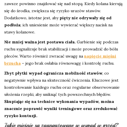
zawsze powinno znajdować się nad stopą. Kiedy kolana kierują
się do środka, zwiększa się ryzyko urazów stawów.
Dodatkowo, istotne jest, aby
pięty nie odrywały się od
podłoża
; ich uniesienie może wywierać większy nacisk na
stawy kolanowe.
Nie mniej ważna jest postawa ciała.
Garbienie się podczas
ruchu sygnalizuje brak stabilizacji i może prowadzić do bólu
pleców. Warto również zwracać uwagę na
napięcie mięśni
brzucha
– jego brak osłabia równowagę i kontrolę ruchu.
Zbyt płytki wypad ogranicza mobilność stawów
, co
negatywnie wpływa na skuteczność ćwiczenia. Kluczowe jest
kontrolowanie każdego ruchu oraz regularne obserwowanie
ułożenia rzepki, aby uniknąć tych powszechnych błędów.
Skupiając się na technice wykonania wypadów, można
znacznie poprawić wyniki treningowe oraz zredukować
ryzyko kontuzji.
Jakie mięśnie są zaangażowane w wypad w przód?