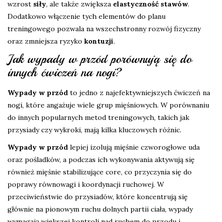
wzrost
siły
, ale także zwiększa
elastyczność stawów
.
Dodatkowo włączenie tych elementów do planu
treningowego pozwala na wszechstronny rozwój fizyczny
oraz zmniejsza ryzyko
kontuzji
.
Jak wypady w przód porównują się do
innych ćwiczeń na nogi?
Wypady w przód
to jedno z najefektywniejszych ćwiczeń na
nogi, które angażuje wiele grup mięśniowych. W porównaniu
do innych popularnych metod treningowych, takich jak
przysiady czy wykroki, mają kilka kluczowych różnic.
Wypady w przód
lepiej izolują mięśnie czworogłowe uda
oraz pośladków, a podczas ich wykonywania aktywują się
również mięśnie stabilizujące core, co przyczynia się do
poprawy równowagi i koordynacji ruchowej. W
przeciwieństwie do przysiadów, które koncentrują się
głównie na pionowym ruchu dolnych partii ciała, wypady
wymagają większej kontroli nad ruchem do przodu i