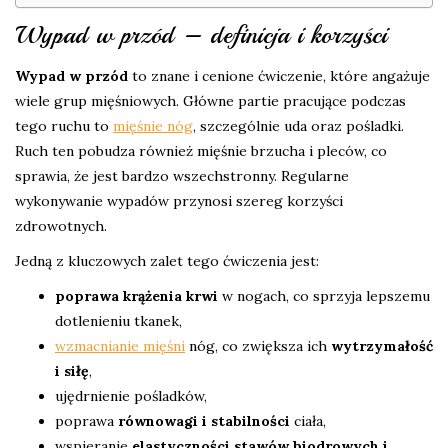
Wypad w przód – definicja i korzyści
Wypad w przód
to znane i cenione ćwiczenie, które angażuje
wiele grup mięśniowych. Główne partie pracujące podczas
tego ruchu to
mięśnie nóg
, szczególnie uda oraz pośladki.
Ruch ten pobudza również mięśnie brzucha i pleców, co
sprawia, że jest bardzo wszechstronny. Regularne
wykonywanie wypadów przynosi szereg korzyści
zdrowotnych.
Jedną z kluczowych zalet tego ćwiczenia jest:
poprawa krążenia krwi
w nogach, co sprzyja lepszemu
dotlenieniu tkanek,
wzmacnianie mięśni
nóg, co zwiększa ich
wytrzymałość
i siłę
,
ujędrnienie pośladków,
poprawa
równowagi i stabilności
ciała,
wspieranie
elastyczności stawów biodrowych i