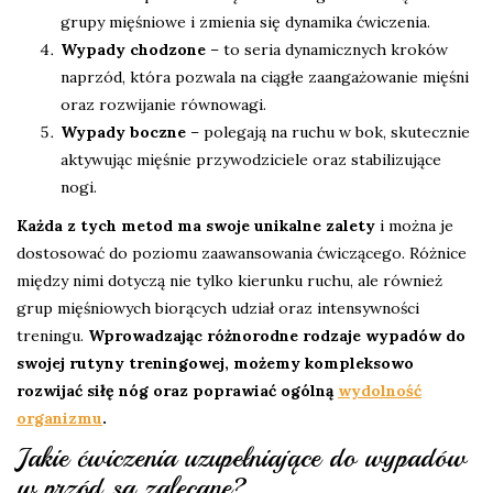
grupy mięśniowe i zmienia się dynamika ćwiczenia.
Wypady chodzone
– to seria dynamicznych kroków
naprzód, która pozwala na ciągłe zaangażowanie mięśni
oraz rozwijanie równowagi.
Wypady boczne
– polegają na ruchu w bok, skutecznie
aktywując mięśnie przywodziciele oraz stabilizujące
nogi.
Każda z tych metod ma swoje unikalne zalety
i można je
dostosować do poziomu zaawansowania ćwiczącego. Różnice
między nimi dotyczą nie tylko kierunku ruchu, ale również
grup mięśniowych biorących udział oraz intensywności
treningu.
Wprowadzając różnorodne rodzaje wypadów do
swojej rutyny treningowej, możemy kompleksowo
rozwijać siłę nóg oraz poprawiać ogólną
wydolność
organizmu
.
Jakie ćwiczenia uzupełniające do wypadów
w przód są zalecane?