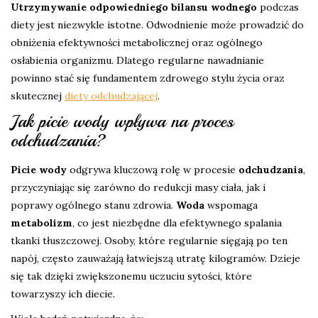
Utrzymywanie odpowiedniego bilansu wodnego
podczas
diety jest niezwykle istotne. Odwodnienie może prowadzić do
obniżenia efektywności metabolicznej oraz ogólnego
osłabienia organizmu. Dlatego regularne nawadnianie
powinno stać się fundamentem zdrowego stylu życia oraz
skutecznej
diety odchudzającej
.
Jak picie wody wpływa na proces
odchudzania?
Picie wody
odgrywa kluczową rolę w procesie
odchudzania
,
przyczyniając się zarówno do redukcji masy ciała, jak i
poprawy ogólnego stanu zdrowia.
Woda
wspomaga
metabolizm
, co jest niezbędne dla efektywnego spalania
tkanki tłuszczowej. Osoby, które regularnie sięgają po ten
napój, często zauważają łatwiejszą utratę kilogramów. Dzieje
się tak dzięki zwiększonemu uczuciu sytości, które
towarzyszy ich diecie.