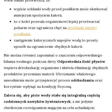
Wiele badań potwierdza, że:
wypicie szklanki wody przed posiłkiem może skutkować
mniejszym spożyciem kalorii,
to z kolei pozwala organizmowi lepiej przetwarzać
pokarm oraz ogranicza chęć na
przekąski między
posiłkami
,
zastąpienie kalorycznych napojów wodą to prosty
sposób na ograniczenie zbędnych kalorii.
Nie można również zapominać o znaczeniu odpowiedniego
bilansu wodnego podczas diety.
Odpowiednia ilość płynów
wspiera detoksykację organizmu i ułatwia eliminację zbędnych
produktów przemiany materii. Utrzymanie właściwego
nawodnienia może przyspieszyć proces
odchudzania
oraz
korzystnie wpłynąć na kondycję fizyczną.
Zaleca się, aby picie wody stało się integralną częścią
codziennych nawyków żywieniowych
, a nie jedynie
chwilowym rozwiązaniem mającym na celu schudnięcie.