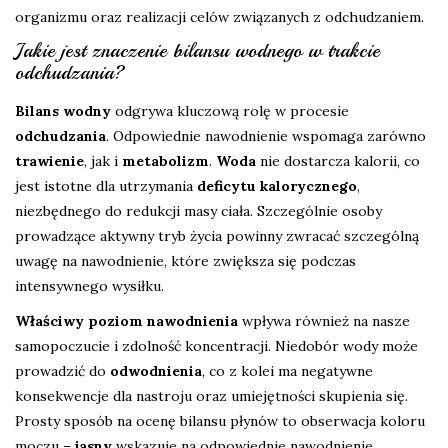
organizmu oraz realizacji celów związanych z odchudzaniem.
Jakie jest znaczenie bilansu wodnego w trakcie
odchudzania?
Bilans wodny
odgrywa kluczową rolę w procesie
odchudzania
. Odpowiednie nawodnienie wspomaga zarówno
trawienie
, jak i
metabolizm
.
Woda
nie dostarcza kalorii, co
jest istotne dla utrzymania
deficytu kalorycznego
,
niezbędnego do redukcji masy ciała. Szczególnie osoby
prowadzące aktywny tryb życia powinny zwracać szczególną
uwagę na nawodnienie, które zwiększa się podczas
intensywnego wysiłku.
Właściwy poziom nawodnienia
wpływa również na nasze
samopoczucie i zdolność koncentracji. Niedobór wody może
prowadzić do
odwodnienia
, co z kolei ma negatywne
konsekwencje dla nastroju oraz umiejętności skupienia się.
Prosty sposób na ocenę bilansu płynów to obserwacja koloru
moczu –
jasny
wskazuje na odpowiednie nawodnienie,