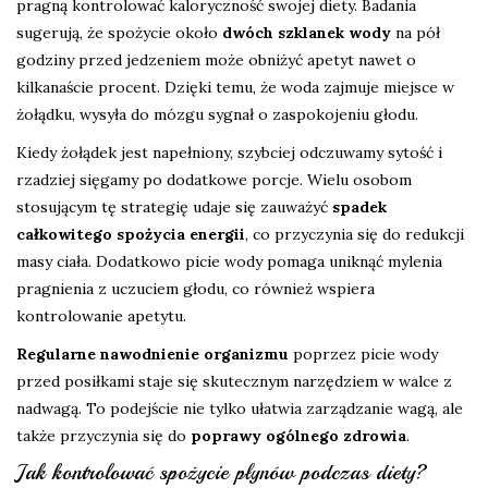
pragną kontrolować kaloryczność swojej diety. Badania
sugerują, że spożycie około
dwóch szklanek wody
na pół
godziny przed jedzeniem może obniżyć apetyt nawet o
kilkanaście procent. Dzięki temu, że woda zajmuje miejsce w
żołądku, wysyła do mózgu sygnał o zaspokojeniu głodu.
Kiedy żołądek jest napełniony, szybciej odczuwamy sytość i
rzadziej sięgamy po dodatkowe porcje. Wielu osobom
stosującym tę strategię udaje się zauważyć
spadek
całkowitego spożycia energii
, co przyczynia się do redukcji
masy ciała. Dodatkowo picie wody pomaga uniknąć mylenia
pragnienia z uczuciem głodu, co również wspiera
kontrolowanie apetytu.
Regularne nawodnienie organizmu
poprzez picie wody
przed posiłkami staje się skutecznym narzędziem w walce z
nadwagą. To podejście nie tylko ułatwia zarządzanie wagą, ale
także przyczynia się do
poprawy ogólnego zdrowia
.
Jak kontrolować spożycie płynów podczas diety?