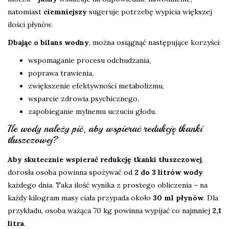
natomiast
ciemniejszy
sugeruje potrzebę wypicia większej
ilości płynów.
Dbając o bilans wodny
, można osiągnąć następujące korzyści:
wspomaganie procesu odchudzania,
poprawa trawienia,
zwiększenie efektywności metabolizmu,
wsparcie zdrowia psychicznego,
zapobieganie mylnemu uczuciu głodu.
Ile wody należy pić, aby wspierać redukcję tkanki
tłuszczowej?
Aby skutecznie wspierać redukcję tkanki tłuszczowej
,
dorosła osoba powinna spożywać od
2 do 3 litrów wody
każdego dnia. Taka ilość wynika z prostego obliczenia – na
każdy kilogram masy ciała przypada około
30 ml płynów
. Dla
przykładu, osoba ważąca 70 kg powinna wypijać co najmniej
2,1
litra
.