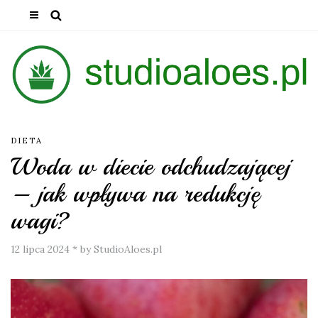
DIETA
Woda w diecie odchudzającej
– jak wpływa na redukcję
wagi?
12 lipca 2024
*
by StudioAloes.pl