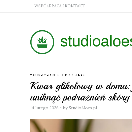
WSPÓŁPRACA I KONTAKT
ZŁUSZCZANIE I PEELINGI
Kwas glikolowy w domu: j
uniknąć podrażnień skóry
14 lutego 2026
*
by StudioAloes.pl