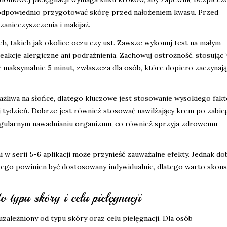
y odpowiednio przygotować skórę przed nałożeniem kwasu. Przed
zanieczyszczenia i makijaż.
ch, takich jak okolice oczu czy ust. Zawsze wykonuj test na małym
reakcje alergiczne ani podrażnienia. Zachowuj ostrożność, stosując
ć maksymalnie 5 minut, zwłaszcza dla osób, które dopiero zaczynają
ażliwa na słońce, dlatego kluczowe jest stosowanie wysokiego fak
 tydzień. Dobrze jest również stosować nawilżający krem po zabie
egularnym nawadnianiu organizmu, co również sprzyja zdrowemu
w serii 5-6 aplikacji może przynieść zauważalne efekty. Jednak do
ego powinien być dostosowany indywidualnie, dlatego warto skon
typu skóry i celu pielęgnacji
zależniony od typu skóry oraz celu pielęgnacji. Dla osób