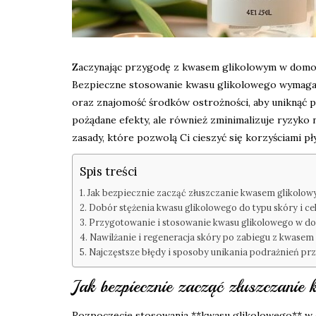
Zaczynając przygodę z kwasem glikolowym w domowe
Bezpieczne stosowanie kwasu glikolowego wymaga p
oraz znajomość środków ostrożności, aby uniknąć po
pożądane efekty, ale również zminimalizuje ryzyk
zasady, które pozwolą Ci cieszyć się korzyściami pł
Spis treści
Jak bezpiecznie zacząć złuszczanie kwasem glikolo
Dobór stężenia kwasu glikolowego do typu skóry i cel
Przygotowanie i stosowanie kwasu glikolowego w do
Nawilżanie i regeneracja skóry po zabiegu z kwasem
Najczęstsze błędy i sposoby unikania podrażnień pr
Jak bezpiecznie zacząć złuszczani
Rozpoczęcie stosowania **kwasu glikolowego** w 