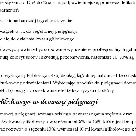
ie stężenia od 5% do 15% są najodpowiedniejsze, ponieważ delikat
odrażnień.
eca się najbardziej łagodne stężenia:
czątek oraz do regularnej pielęgnacji.
e się do działania kwasu glikolowego.
% wzwyż, powinny być stosowane wyłącznie w profesjonalnych gabi
ją koloryt skóry i likwidują przebarwienia, natomiast 50-70% są
 wyższym pH (bliższym 4-5) działają łagodniej, natomiast te o nis
kutkować podrażnieniami. Wybierając produkt do pielęgnacji domo
H, aby osiągnąć oczekiwane efekty bez ryzyka dla skóry.
likolowego w domowej pielęgnacji
owej pielęgnacji wymaga ścisłego przestrzegania stężenia oraz
użyć kwasu glikolowego w stężeniu od 5% do 15%, które jest bezp
ć roztwór o stężeniu 10%, wymieszaj 10 ml kwasu glikolowego z 