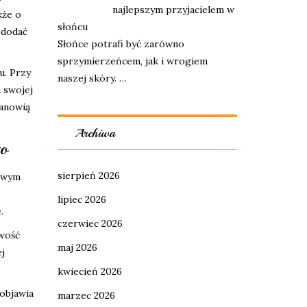
najlepszym przyjacielem w
kże o
słońcu
 dodać
Słońce potrafi być zarówno
sprzymierzeńcem, jak i wrogiem
u. Przy
naszej skóry. …
 swojej
tanowią
Archiwa
go
sierpień 2026
owym
lipiec 2026
.
czerwiec 2026
iwość
maj 2026
j
kwiecień 2026
objawia
marzec 2026