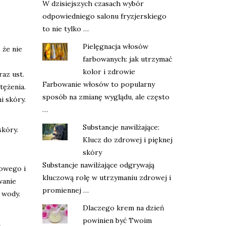
W dzisiejszych czasach wybór
odpowiedniego salonu fryzjerskiego
to nie tylko …
Pielęgnacja włosów
 że nie
farbowanych: jak utrzymać
kolor i zdrowie
az ust.
Farbowanie włosów to popularny
tężenia.
sposób na zmianę wyglądu, ale często
i skóry.
…
Substancje nawilżające:
skóry.
Klucz do zdrowej i pięknej
skóry
Substancje nawilżające odgrywają
rowego i
kluczową rolę w utrzymaniu zdrowej i
wanie
promiennej …
 wody.
Dlaczego krem na dzień
powinien być Twoim
.