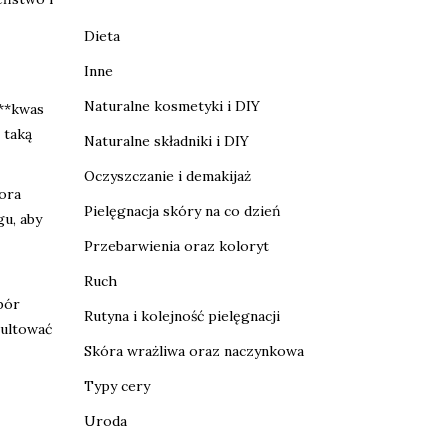
Dieta
Inne
Naturalne kosmetyki i DIY
 **kwas
 taką
Naturalne składniki i DIY
Oczyszczanie i demakijaż
tora
Pielęgnacja skóry na co dzień
gu, aby
Przebarwienia oraz koloryt
Ruch
bór
Rutyna i kolejność pielęgnacji
sultować
Skóra wrażliwa oraz naczynkowa
Typy cery
Uroda