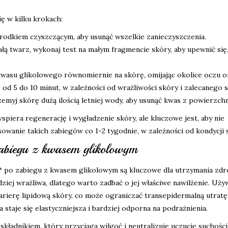
ę w kilku krokach:
rodkiem czyszczącym, aby usunąć wszelkie zanieczyszczenia.
ą twarz, wykonaj test na małym fragmencie skóry, aby upewnić się,
kwasu glikolowego równomiernie na skórę, omijając okolice oczu or
d 5 do 10 minut, w zależności od wrażliwości skóry i zalecanego s
zemyj skórę dużą ilością letniej wody, aby usunąć kwas z powierzchn
iera regenerację i wygładzenie skóry, ale kluczowe jest, aby nie
osowanie takich zabiegów co 1-2 tygodnie, w zależności od kondycji 
zabiegu z kwasem glikolowym
** po zabiegu z kwasem glikolowym są kluczowe dla utrzymania zd
ziej wrażliwa, dlatego warto zadbać o jej właściwe nawilżenie. Uży
erę lipidową skóry, co może ograniczać transepidermalną utratę
staje się elastyczniejsza i bardziej odporna na podrażnienia.
kładnikiem, który przyciąga wilgoć i neutralizuje uczucie suchości