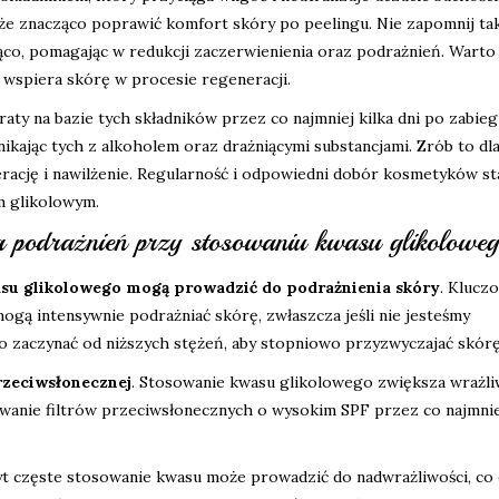
e znacząco poprawić komfort skóry po peelingu. Nie zapomnij ta
ająco, pomagając w redukcji zaczerwienienia oraz podrażnień. Warto
o wspiera skórę w procesie regeneracji.
aty na bazie tych składników przez co najmniej kilka dni po zabieg
kając tych z alkoholem oraz drażniącymi substancjami. Zrób to dla
enerację i nawilżenie. Regularność i odpowiedni dobór kosmetyków s
m glikolowym.
ia podrażnień przy stosowaniu kwasu glikolowe
asu glikolowego mogą prowadzić do podrażnienia skóry
. Klucz
ogą intensywnie podrażniać skórę, zwłaszcza jeśli nie jesteśmy
o zaczynać od niższych stężeń, aby stopniowo przyzwyczajać skórę
rzeciwsłonecznej
. Stosowanie kwasu glikolowego zwiększa wrażl
ywanie filtrów przeciwsłonecznych o wysokim SPF przez co najmnie
t częste stosowanie kwasu może prowadzić do nadwrażliwości, co 