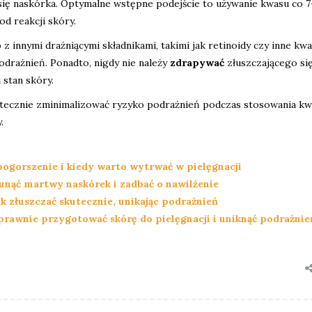
się naskórka. Optymalne wstępne podejście to używanie kwasu co 7-
d reakcji skóry.
o
z innymi drażniącymi składnikami, takimi jak retinoidy czy inne kwa
drażnień. Ponadto, nigdy nie należy
zdrapywać
złuszczającego si
 stan skóry.
ecznie zminimalizować ryzyko podrażnień podczas stosowania kw
.
pogorszenie i kiedy warto wytrwać w pielęgnacji
sunąć martwy naskórek i zadbać o nawilżenie
k złuszczać skutecznie, unikając podrażnień
prawnie przygotować skórę do pielęgnacji i uniknąć podrażnie