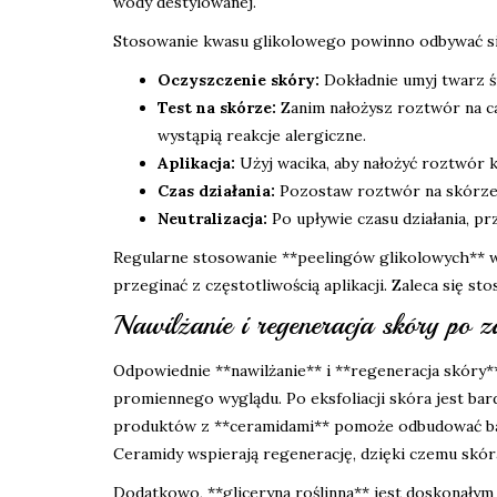
wody destylowanej.
Stosowanie kwasu glikolowego powinno odbywać si
Oczyszczenie skóry:
Dokładnie umyj twarz ś
Test na skórze:
Zanim nałożysz roztwór na cał
wystąpią reakcje alergiczne.
Aplikacja:
Użyj wacika, aby nałożyć roztwór 
Czas działania:
Pozostaw roztwór na skórze o
Neutralizacja:
Po upływie czasu działania, pr
Regularne stosowanie **peelingów glikolowych** wsp
przeginać z częstotliwością aplikacji. Zaleca się st
Nawilżanie i regeneracja skóry po 
Odpowiednie **nawilżanie** i **regeneracja skóry
promiennego wyglądu. Po eksfoliacji skóra jest bard
produktów z **ceramidami** pomoże odbudować bari
Ceramidy wspierają regenerację, dzięki czemu skóra 
Dodatkowo, **gliceryna roślinna** jest doskonałym s