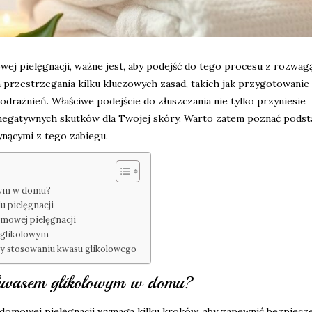
j pielęgnacji, ważne jest, aby podejść do tego procesu z rozwagą
rzestrzegania kilku kluczowych zasad, takich jak przygotowanie
drażnień. Właściwe podejście do złuszczania nie tylko przyniesie
o negatywnych skutków dla Twojej skóry. Warto zatem poznać pod
ynącymi z tego zabiegu.
wym w domu?
u pielęgnacji
mowej pielęgnacji
 glikolowym
zy stosowaniu kwasu glikolowego
e kwasem glikolowym w domu?
domowej pielęgnacji wymaga kilku kroków, aby zapewnić bezpiecz