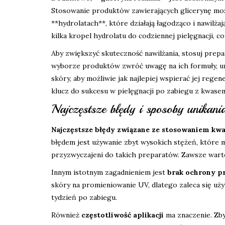
Stosowanie produktów zawierających glicerynę moż
**hydrolatach**, które działają łagodząco i nawilż
kilka kropel hydrolatu do codziennej pielęgnacji, c
Aby zwiększyć skuteczność nawilżania, stosuj prepar
wyborze produktów zwróć uwagę na ich formuły, uni
skóry, aby możliwie jak najlepiej wspierać jej reg
klucz do sukcesu w pielęgnacji po zabiegu z kwase
Najczęstsze błędy i sposoby unikan
Najczęstsze błędy związane ze stosowaniem kw
błędem jest używanie zbyt wysokich stężeń, które m
przyzwyczajeni do takich preparatów. Zawsze wart
Innym istotnym zagadnieniem jest
brak ochrony p
skóry na promieniowanie UV, dlatego zaleca się uż
tydzień po zabiegu.
Również
częstotliwość aplikacji
ma znaczenie. Zby