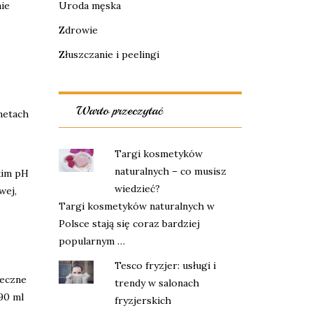
Uroda męska
nie
Zdrowie
Złuszczanie i peelingi
Warto przeczytać
netach
Targi kosmetyków
naturalnych – co musisz
kim pH
wiedzieć?
wej,
Targi kosmetyków naturalnych w
Polsce stają się coraz bardziej
popularnym …
Tesco fryzjer: usługi i
ieczne
trendy w salonach
90 ml
fryzjerskich