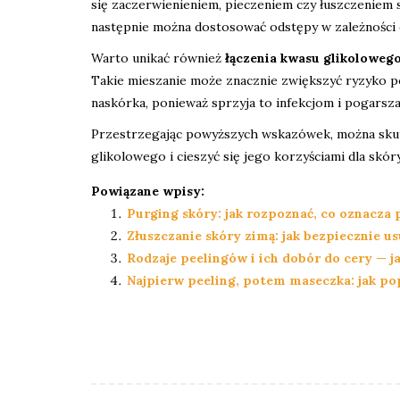
się zaczerwienieniem, pieczeniem czy łuszczeniem 
następnie można dostosować odstępy w zależności o
Warto unikać również
łączenia kwasu glikoloweg
Takie mieszanie może znacznie zwiększyć ryzyko po
naskórka, ponieważ sprzyja to infekcjom i pogarsza
Przestrzegając powyższych wskazówek, można skut
glikolowego i cieszyć się jego korzyściami dla skóry
Powiązane wpisy:
Purging skóry: jak rozpoznać, co oznacza 
Złuszczanie skóry zimą: jak bezpiecznie u
Rodzaje peelingów i ich dobór do cery — ja
Najpierw peeling, potem maseczka: jak po