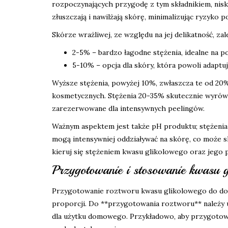
rozpoczynających przygodę z tym składnikiem, nisk
złuszczają i nawilżają skórę, minimalizując ryzyko p
Skórze wrażliwej, ze względu na jej delikatność, zal
2-5% – bardzo łagodne stężenia, idealne na po
5-10% – opcja dla skóry, która powoli adaptuj
Wyższe stężenia, powyżej 10%, zwłaszcza te od 20
kosmetycznych. Stężenia 20-35% skutecznie wyrównu
zarezerwowane dla intensywnych peelingów.
Ważnym aspektem jest także pH produktu; stężenia o
mogą intensywniej oddziaływać na skórę, co może s
kieruj się stężeniem kwasu glikolowego oraz jego p
Przygotowanie i stosowanie kwasu g
Przygotowanie roztworu kwasu glikolowego do dom
proporcji. Do **przygotowania roztworu** należy 
dla użytku domowego. Przykładowo, aby przygotowa