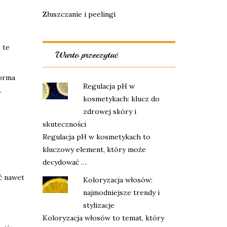
Złuszczanie i peelingi
 te
Warto przeczytać
forma
Regulacja pH w
.
kosmetykach: klucz do
zdrowej skóry i
skuteczności
Regulacja pH w kosmetykach to
kluczowy element, który może
decydować …
ć nawet
Koloryzacja włosów:
najmodniejsze trendy i
stylizacje
Koloryzacja włosów to temat, który