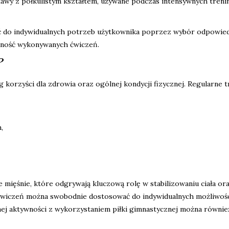
dstawy z półkulistym kształtem, używane podczas intensywnych tren
ać do indywidualnych potrzeb użytkownika poprzez wybór odpowie
zność wykonywanych ćwiczeń.
?
korzyści dla zdrowia oraz ogólnej kondycji fizycznej. Regularne t
,
 mięśnie, które odgrywają kluczową rolę w stabilizowaniu ciała or
ćwiczeń można swobodnie dostosować do indywidualnych możliwośc
rnej aktywności z wykorzystaniem piłki gimnastycznej można równie