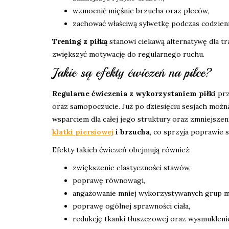
wzmocnić mięśnie brzucha oraz pleców,
zachować właściwą sylwetkę podczas codzienn
Trening z piłką
stanowi ciekawą alternatywę dla tr
zwiększyć motywację do regularnego ruchu.
Jakie są efekty ćwiczeń na piłce?
Regularne ćwiczenia z wykorzystaniem piłki
prz
oraz samopoczucie. Już po dziesięciu sesjach moż
wsparciem dla całej jego struktury oraz zmniejsze
klatki piersiowej
i brzucha
, co sprzyja poprawie s
Efekty takich ćwiczeń obejmują również:
zwiększenie elastyczności stawów,
poprawę równowagi,
angażowanie mniej wykorzystywanych grup m
poprawę ogólnej sprawności ciała,
redukcję tkanki tłuszczowej oraz wysmuklenie