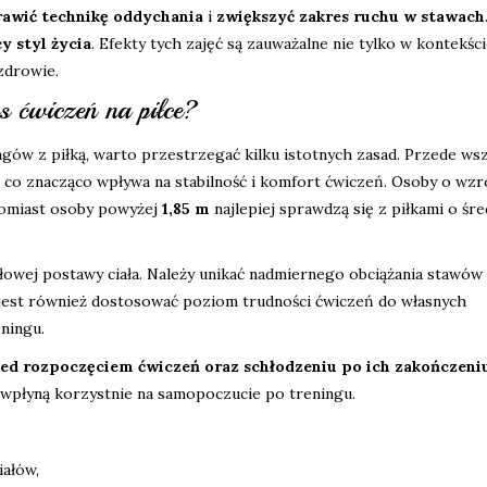
awić technikę oddychania
i
zwiększyć zakres ruchu w stawach
y styl życia
. Efekty tych zajęć są zauważalne nie tylko w kontekśc
zdrowie.
s ćwiczeń na piłce?
ów z piłką, warto przestrzegać kilku istotnych zasad. Przede wsz
 co znacząco wpływa na stabilność i komfort ćwiczeń. Osoby o wzr
tomiast osoby powyżej
1,85 m
najlepiej sprawdzą się z piłkami o śr
owej postawy ciała. Należy unikać nadmiernego obciążania stawów
est również dostosować poziom trudności ćwiczeń do własnych
ningu.
ed rozpoczęciem ćwiczeń oraz schłodzeniu po ich zakończeni
 wpłyną korzystnie na samopoczucie po treningu.
iałów,