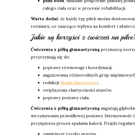
piłki bosu
, unikalne połączenie płaskiej po
całego ciała oraz w procesie rehabilitacji.
Warto dodać
, że każdy typ piłek można dostosow
rozmiaru, co znacząco wpływa na komfort i skutec
Jakie są korzyści z ćwiczeń na piłce
Ćwiczenia z piłką gimnastyczną
przynoszą szereg 
przyczyniają się do:
poprawy równowagi i koordynacji,
angażowania różnorodnych grup mięśniowych
redukcji
tkanki tłuszczowej
,
zwiększenia elastyczności stawów,
poprawy postawy ciała.
Ćwiczenia z piłką gimnastyczną
angażują głębokie
utrzymywaniu prawidłowej postawy. Intensywność 
przyspiesza proces spalania kalorii. Dzięki regula
zmniejszyć ryzyko urazów,