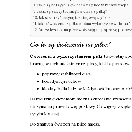
Jakie są korzyści z ćwiczeń na piłce w rehabilitacji?
Jakie są zalety treningu w ciąży z piłką?
Jak stworzyć rutynę treningową z piłką?
Jakie ćwiczenia z piłką można wykonywać w domu?
Jak ćwiczenia na piłce wpływają na poprawę postaw
Co to są ćwiczenia na piłce?
Ćwiczenia z wykorzystaniem piłki
to świetny spo
Pracują w nich mięśnie
core
, plecy, klatka piersiow
poprawy stabilności ciała,
koordynacji ruchów,
idealnych dla ludzi w każdym wieku oraz o r
Dzięki tym ćwiczeniom można skutecznie wzmacniać
utrzymania prawidłowej postawy. Co więcej, zwiększ
ryzyka kontuzji.
Do znanych ćwiczeń na piłce należą: