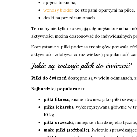
spięcia brzucha,
wznosy bioder
ze stopami opartymi na piłce,
deski na przedramionach.
Te ruchy nie tylko rozwijają siłę mięśni brzucha i
aktywności można dostosować do indywidualnych po
Korzystanie z piłki podczas treningów pozwala ef
aktywności zdobywa coraz większą popularność zar
Jakie są rodzaje piłek do ćwiczeń?
Piłki do ćwiczeń
dostępne są w wielu odmianach, z
Najbardziej popularne
to:
piłki fitness
, znane również jako piłki szwajca
piłka lekarska
, wykorzystywana głównie w tre
10 kg,
piłki orzeszki
, mniejsze i bardziej elastyczn
małe piłki (softballe)
, świetnie sprawdzające