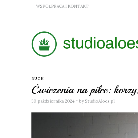
WSPÓŁPRACA I KONTAKT
RUCH
Ćwiczenia na piłce: korzyś
30 października 2024
*
by StudioAloes.pl