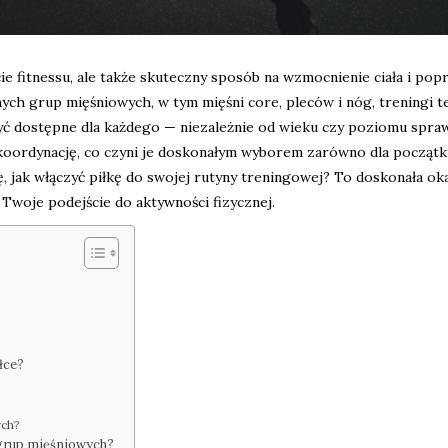
cie fitnessu, ale także skuteczny sposób na wzmocnienie ciała i pop
ych grup mięśniowych, w tym mięśni core, pleców i nóg, treningi t
yć dostępne dla każdego — niezależnie od wieku czy poziomu spraw
koordynację, co czyni je doskonałym wyborem zarówno dla początk
 jak włączyć piłkę do swojej rutyny treningowej? To doskonała oka
Twoje podejście do aktywności fizycznej.
łce?
ych?
 grup mięśniowych?