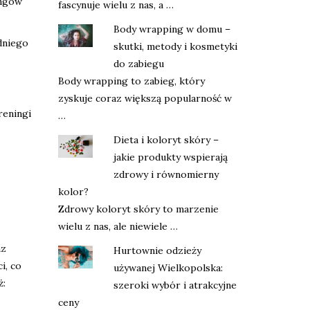
ingów
fascynuje wielu z nas, a …
Body wrapping w domu –
dniego
skutki, metody i kosmetyki
do zabiegu
Body wrapping to zabieg, który
zyskuje coraz większą popularność w
reningi
…
Dieta i koloryt skóry –
jakie produkty wspierają
zdrowy i równomierny
kolor?
Zdrowy koloryt skóry to marzenie
wielu z nas, ale niewiele …
az
Hurtownie odzieży
i, co
używanej Wielkopolska:
ż:
szeroki wybór i atrakcyjne
ceny