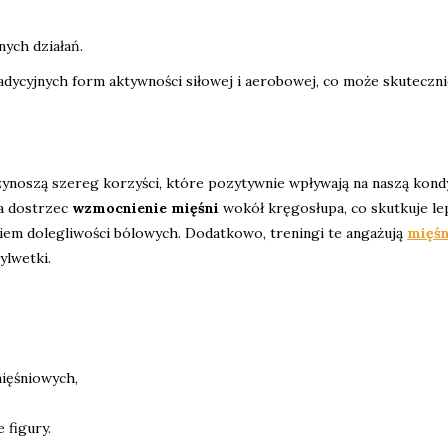
ych działań.
adycyjnych form aktywności siłowej i aerobowej, co może skuteczn
ynoszą szereg korzyści, które pozytywnie wpływają na naszą kond
na dostrzec
wzmocnienie mięśni
wokół kręgosłupa, co skutkuje l
niem dolegliwości bólowych. Dodatkowo, treningi te angażują
mięśn
ylwetki.
ięśniowych,
 figury.