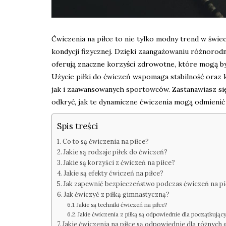
Ćwiczenia na piłce to nie tylko modny trend w świe
kondycji fizycznej. Dzięki zaangażowaniu różnorodn
oferują znaczne korzyści zdrowotne, które mogą b
Użycie piłki do ćwiczeń wspomaga stabilność oraz 
jak i zaawansowanych sportowców. Zastanawiasz się,
odkryć, jak te dynamiczne ćwiczenia mogą odmienić 
Spis treści
Co to są ćwiczenia na piłce?
Jakie są rodzaje piłek do ćwiczeń?
Jakie są korzyści z ćwiczeń na piłce?
Jakie są efekty ćwiczeń na piłce?
Jak zapewnić bezpieczeństwo podczas ćwiczeń na pi
Jak ćwiczyć z piłką gimnastyczną?
Jakie są techniki ćwiczeń na piłce?
Jakie ćwiczenia z piłką są odpowiednie dla początkując
Jakie ćwiczenia na piłce są odpowiednie dla różnych