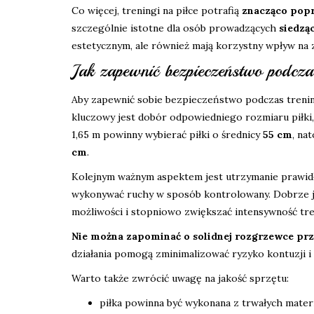
Co więcej, treningi na piłce potrafią
znacząco popr
szczególnie istotne dla osób prowadzących
siedząc
estetycznym, ale również mają korzystny wpływ na 
Jak zapewnić bezpieczeństwo podcza
Aby zapewnić sobie bezpieczeństwo podczas trening
kluczowy jest dobór odpowiedniego rozmiaru piłki,
1,65 m powinny wybierać piłki o średnicy
55 cm
, na
cm
.
Kolejnym ważnym aspektem jest utrzymanie prawidł
wykonywać ruchy w sposób kontrolowany. Dobrze j
możliwości i stopniowo zwiększać intensywność tre
Nie można zapominać o solidnej rozgrzewce prz
działania pomogą zminimalizować ryzyko kontuzji i
Warto także zwrócić uwagę na jakość sprzętu:
piłka powinna być wykonana z trwałych mater