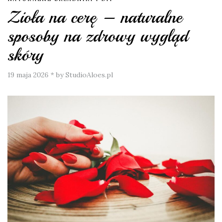
Zioła na cerę – naturalne
sposoby na zdrowy wygląd
skóry
19 maja 2026
*
by StudioAloes.pl