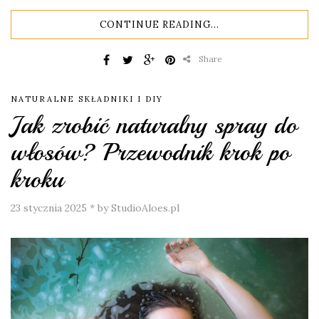
CONTINUE READING...
Share
NATURALNE SKŁADNIKI I DIY
Jak zrobić naturalny spray do
włosów? Przewodnik krok po
kroku
23 stycznia 2025
*
by StudioAloes.pl