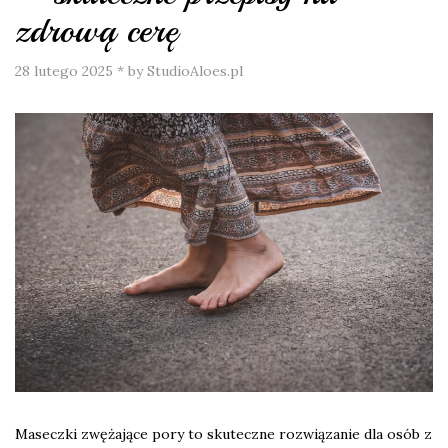
zdrową cerę
28 lutego 2025
*
by StudioAloes.pl
Maseczki zwężające pory to skuteczne rozwiązanie dla osób z