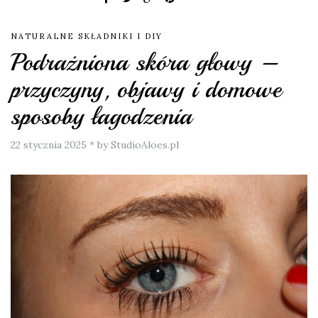
NATURALNE SKŁADNIKI I DIY
Podrażniona skóra głowy –
przyczyny, objawy i domowe
sposoby łagodzenia
22 stycznia 2025
*
by StudioAloes.pl