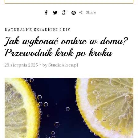
Share
NATURALNE SKŁADNIKI I DIY
Jak wykonać ombre w domu?
Przewodnik krok po kroku
29 sierpnia 2025
*
by StudioAloes.pl