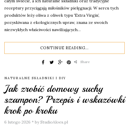
całym świecie, a ich naturalne składniki oraz tradycyjne
receptury przyciągają miłośników pielęgnacji. W sercu tych
produktów leży oliwa z oliwek typu 'Extra Virgin’,
pozyskiwana z ekologicznych upraw, znana ze swoich
niezwykłych właściwości nawilżających…
CONTINUE READING...
Share
NATURALNE SKŁADNIKI I DIY
Jak zrobić domowy suchy
szampon? Przepis i wskazówki
krok po kroku
6 lutego 2026
*
by StudioAloes.pl