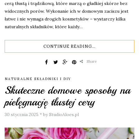
cerą tłustą i trądzikową, które marzą o gładkiej skórze bez
widocznych porów. Wykonanie ich w domowym zaciszu jest
łatwe i nie wymaga drogich kosmetyków – wystarczy kilka
naturalnych składników, które każdy…
CONTINUE READING...
Share
NATURALNE SKŁADNIKI I DIY
Skuteczne domowe sposoby na
pielęgnację tłustej cery
30 stycznia 2025
*
by StudioAloes.pl