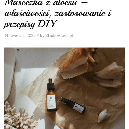
Maseczka z aloesu –
właściwości, zastosowanie i
przepisy DIY
14 kwietnia 2025
*
by StudioAloes.pl